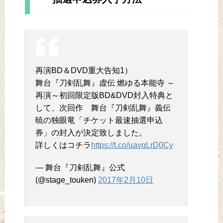
再演BD＆DVD重大告知1）
舞台『刀剣乱舞』虚伝 燃ゆる本能寺 ～
再演～初回限定版BD&DVD封入特典と
して、次回作 舞台『刀剣乱舞』義伝
暁の独眼竜「チケット最速抽選申込
券」の封入が決定致しました。
詳しくはコチラ
https://t.co/uavqLrD0Cy
— 舞台『刀剣乱舞』公式
(@stage_touken)
2017年2月10日