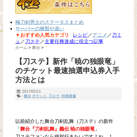
極刀剣男士のステータスまとめ
サーバーの種類や違い
▼おすすめ人気カテゴリ
レシピ
／
アニメ
／
刀ミ
ュ
／
刀ステ
／
主要任務達成に役立つ記事
ホーム
>
舞台
>
【刀ステ】新作「暁の独眼竜」
のチケット最速抽選申込券入手
方法とは
2017/02/11
-
舞台
チケット
,
刀ステ
,
特典映像
以前紹介した舞台刀剣乱舞（刀ステ）の新作
「
舞台『刀剣乱舞』義伝 暁の独眼竜
」
刀ステファンなら絶対行きたいですよね…！