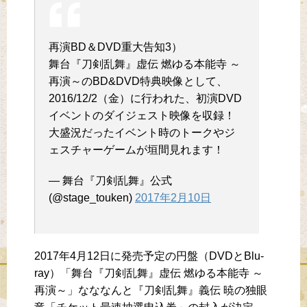
再演BD＆DVD重大告知3）
舞台『刀剣乱舞』虚伝 燃ゆる本能寺 ～
再演～のBD&DVD特典映像として、
2016/12/2（金）に行われた、初演DVD
イベントのダイジェスト映像を収録！
大盛況だったイベント時のトークやジ
ェスチャーゲームが垣間見れます！
— 舞台『刀剣乱舞』公式
(@stage_touken)
2017年2月10日
2017年4月12日に発売予定の円盤（DVDとBlu-
ray）「舞台『刀剣乱舞』虚伝 燃ゆる本能寺 ～
再演～」なななんと『刀剣乱舞』義伝 暁の独眼