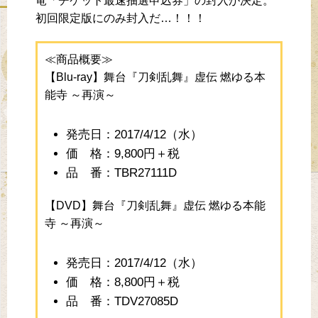
竜「チケット最速抽選申込券」の封入が決定。
初回限定版にのみ封入だ…！！！
≪商品概要≫
【Blu-ray】舞台『刀剣乱舞』虚伝 燃ゆる本
能寺 ～再演～
発売日：2017/4/12（水）
価 格：9,800円＋税
品 番：TBR27111D
【DVD】舞台『刀剣乱舞』虚伝 燃ゆる本能
寺 ～再演～
発売日：2017/4/12（水）
価 格：8,800円＋税
品 番：TDV27085D