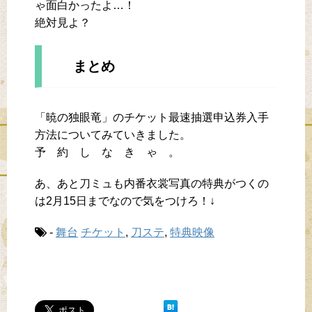
ゃ面白かったよ…！
絶対見よ？
まとめ
「暁の独眼竜」のチケット最速抽選申込券入手
方法についてみていきました。
予 約 し な き ゃ 。
あ、あと刀ミュも内番衣裳写真の特典がつくの
は2月15日までなので気をつけろ！↓
-
舞台
チケット
,
刀ステ
,
特典映像