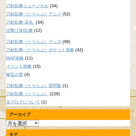
刀剣乱舞ミュージカル
(34)
刀剣乱舞（とうらぶ）アニメ
(52)
刀剣乱舞-花丸-
(34)
活撃/刀剣乱舞
(12)
刀剣乱舞（とうらぶ）グッズ
(98)
刀剣乱舞（とうらぶ）ポケット攻略
(42)
MAP攻略
(11)
イベント攻略
(15)
秘宝の里
(4)
刀剣乱舞（とうらぶ）質問集
(1)
刀剣乱舞（とうらぶ）
(228)
当ブログについて
(1)
アーカイブ
ア
ー
タグ
カ