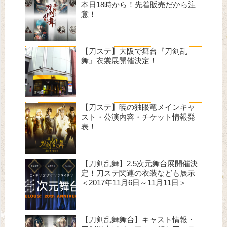
本日18時から！先着販売だから注
意！
【刀ステ】大阪で舞台『刀剣乱
舞』衣裳展開催決定！
【刀ステ】暁の独眼竜メインキャ
スト・公演内容・チケット情報発
表！
【刀剣乱舞】2.5次元舞台展開催決
定！刀ステ関連の衣装なども展示
＜2017年11月6日～11月11日＞
【刀剣乱舞舞台】キャスト情報・