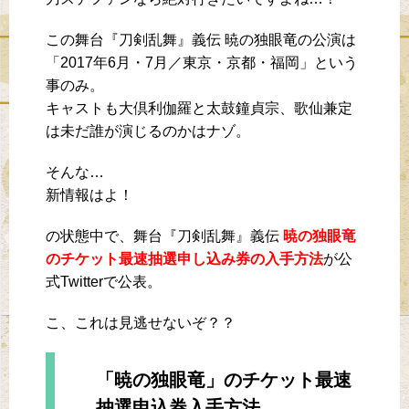
この舞台『刀剣乱舞』義伝 暁の独眼竜の公演は
「2017年6月・7月／東京・京都・福岡」という
事のみ。
キャストも大倶利伽羅と太鼓鐘貞宗、歌仙兼定
は未だ誰が演じるのかはナゾ。
そんな…
新情報はよ！
の状態中で、舞台『刀剣乱舞』義伝
暁の独眼竜
のチケット最速抽選申し込み券の入手方法
が公
式Twitterで公表。
こ、これは見逃せないぞ？？
「暁の独眼竜」のチケット最速
抽選申込券入手方法