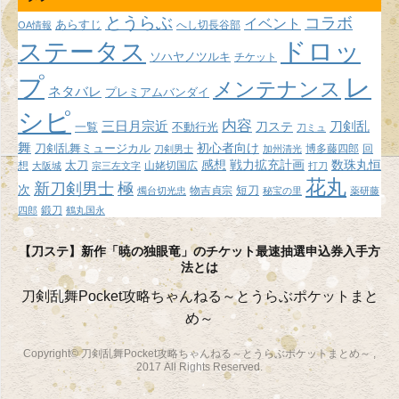
イ
とうらぶ
コラボ
イベント
あらすじ
へし切長谷部
OA情報
ブ
ドロッ
ステータス
ソハヤノツルキ
チケット
プ
レ
メンテナンス
ネタバレ
プレミアムバンダイ
シピ
内容
三日月宗近
刀ステ
刀剣乱
不動行光
一覧
刀ミュ
舞
初心者向け
刀剣乱舞ミュージカル
博多藤四郎
回
刀剣男士
加州清光
感想
戦力拡充計画
数珠丸恒
想
太刀
山姥切国広
大阪城
宗三左文字
打刀
花丸
新刀剣男士
極
次
短刀
物吉貞宗
燭台切光忠
秘宝の里
薬研藤
鍛刀
四郎
鶴丸国永
【刀ステ】新作「暁の独眼竜」のチケット最速抽選申込券入手方
法とは
刀剣乱舞Pocket攻略ちゃんねる～とうらぶポケットまと
め～
Copyright© 刀剣乱舞Pocket攻略ちゃんねる～とうらぶポケットまとめ～ ,
2017 All Rights Reserved.