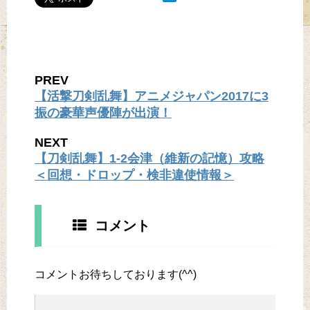
PREV
【活撃刀剣乱舞】アニメジャパン2017に3
振の豪華声優陣が出演！
NEXT
【刀剣乱舞】1-2会津（維新の記憶）攻略
＜回想・ドロップ・検非違使情報＞
コメント
コメントお待ちしております(^^)