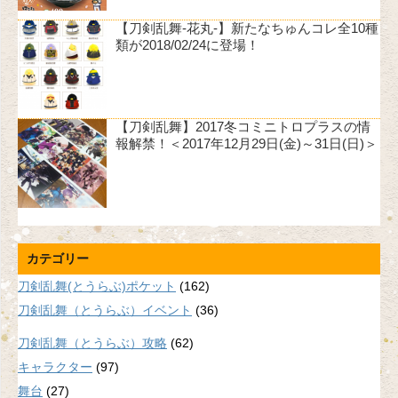
【刀剣乱舞-花丸-】新たなちゅんコレ全10種
類が2018/02/24に登場！
【刀剣乱舞】2017冬コミニトロプラスの情
報解禁！＜2017年12月29日(金)～31日(日)＞
カテゴリー
刀剣乱舞(とうらぶ)ポケット
(162)
刀剣乱舞（とうらぶ）イベント
(36)
刀剣乱舞（とうらぶ）攻略
(62)
キャラクター
(97)
舞台
(27)