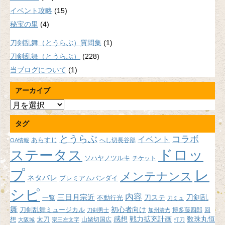
イベント攻略
(15)
秘宝の里
(4)
刀剣乱舞（とうらぶ）質問集
(1)
刀剣乱舞（とうらぶ）
(228)
当ブログについて
(1)
アーカイブ
ア
ー
タグ
カ
イ
とうらぶ
コラボ
イベント
あらすじ
へし切長谷部
OA情報
ブ
ドロッ
ステータス
ソハヤノツルキ
チケット
プ
レ
メンテナンス
ネタバレ
プレミアムバンダイ
シピ
内容
三日月宗近
刀ステ
刀剣乱
不動行光
一覧
刀ミュ
舞
初心者向け
刀剣乱舞ミュージカル
博多藤四郎
回
刀剣男士
加州清光
感想
戦力拡充計画
数珠丸恒
想
太刀
山姥切国広
大阪城
宗三左文字
打刀