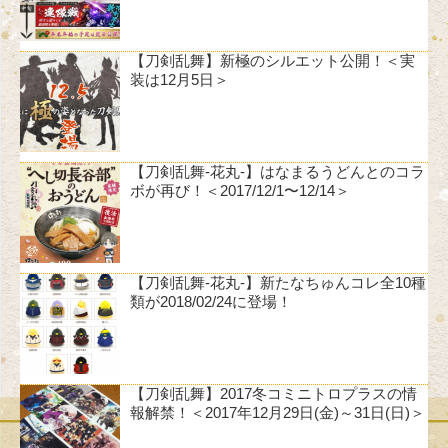
【刀剣乱舞】新極のシルエット公開！＜実
装は12月5日＞
【刀剣乱舞-花丸-】はなまるうどんとのコラ
ボが再び！＜2017/12/1〜12/14＞
【刀剣乱舞-花丸-】新たなちゅんコレ全10種
類が2018/02/24に登場！
【刀剣乱舞】2017冬コミニトロプラスの情
報解禁！＜2017年12月29日(金)～31日(日)＞