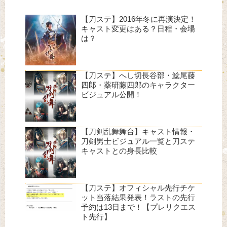
【刀ステ】2016年冬に再演決定！
キャスト変更はある？日程・会場
は？
【刀ステ】へし切長谷部・鯰尾藤
四郎・薬研藤四郎のキャラクター
ビジュアル公開！
【刀剣乱舞舞台】キャスト情報・
刀剣男士ビジュアル一覧と刀ステ
キャストとの身長比較
【刀ステ】オフィシャル先行チケ
ット当落結果発表！ラストの先行
予約は13日まで！【プレリクエス
ト先行】