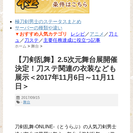
極刀剣男士のステータスまとめ
サーバーの種類や違い
▼おすすめ人気カテゴリ
レシピ
／
アニメ
／
刀ミ
ュ
／
刀ステ
／
主要任務達成に役立つ記事
ホーム
>
舞台
>
【刀剣乱舞】2.5次元舞台展開催
決定！刀ステ関連の衣装なども
展示＜2017年11月6日～11月11
日＞
2017/09/15
-
舞台
刀剣乱舞-ONLINE-（とうらぶ）の人気刀剣男士