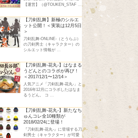
【運営】（@TOUKEN_STAF …
【刀剣乱舞】新極のシルエ
ット公開！＜実装は12月5日
＞
刀剣乱舞-ONLINE-（とうらぶ）
の刀剣男士（キャラクター）の
シルエット情報が …
【刀剣乱舞-花丸-】はなまる
うどんとのコラボが再び！
＜2017/12/1〜12/14＞
人気アニメ「刀剣乱舞-花丸-」と
2016年12月にコラボしたはなま
るうどん。 コ …
【刀剣乱舞-花丸-】新たなち
ゅんコレ全10種類が
2018/02/24に登場！
『刀剣乱舞-花丸-』に登場する刀
剣男士（キャラクター）が可愛