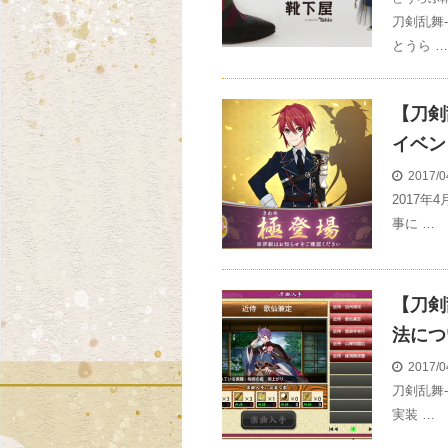
刀剣乱舞-
とうら …
【刀剣
イベン
2017/0
2017年
事に …
【刀剣
法につ
2017/0
刀剣乱舞-
実装 …