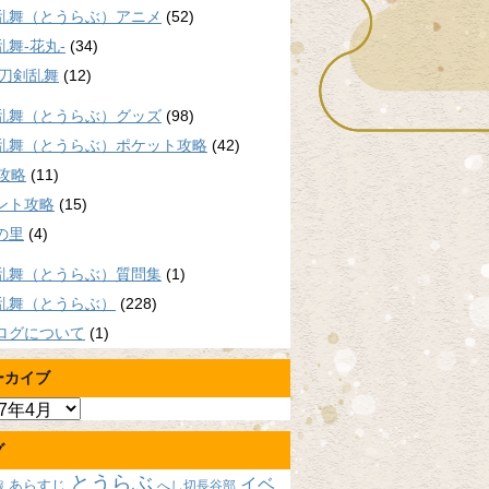
乱舞（とうらぶ）アニメ
(52)
乱舞-花丸-
(34)
/刀剣乱舞
(12)
乱舞（とうらぶ）グッズ
(98)
乱舞（とうらぶ）ポケット攻略
(42)
P攻略
(11)
ント攻略
(15)
の里
(4)
乱舞（とうらぶ）質問集
(1)
乱舞（とうらぶ）
(228)
ログについて
(1)
ーカイブ
グ
とうらぶ
イベ
あらすじ
へし切長谷部
報