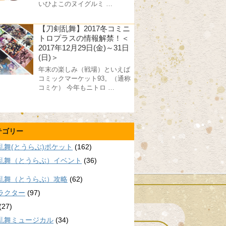
いひよこのヌイグルミ …
【刀剣乱舞】2017冬コミニ
トロプラスの情報解禁！＜
2017年12月29日(金)～31日
(日)＞
年末の楽しみ（戦場）といえば
コミックマーケット93。（通称
コミケ） 今年もニトロ …
テゴリー
乱舞(とうらぶ)ポケット
(162)
乱舞（とうらぶ）イベント
(36)
乱舞（とうらぶ）攻略
(62)
ラクター
(97)
(27)
乱舞ミュージカル
(34)