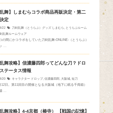
乱舞】しまむらコラボ商品再販決定・第二
決定
4/22
刀剣乱舞（とうらぶ）グッズ
しまむら
,
とうらぶルーム
剣乱舞ルームウェア
つの間にかコラボをしていた刀剣乱舞-ONLINE-（とうらぶ）
ッ …
乱舞攻略】信濃藤四郎ってどんな刀？ドロ
ステータス情報
4/20
キャラクター
ドロップ
,
信濃藤四郎
,
大阪城
,
短刀
年4月12日。第11回目の開催となる大阪城（地下に眠る千両箱）
場 …
乱舞攻略】4-4京都（椿寺） 【戦国の記憶】