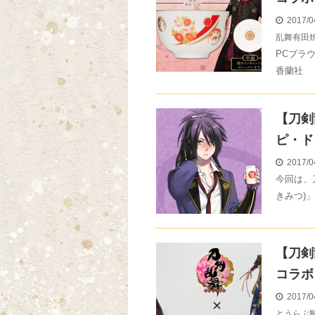
2017/0
乱舞有田
PCブラウ
香蘭社 
【刀剣
ピ・ド
2017/0
今回は、
きみつ)」
【刀剣
コラボ
2017/0
とうらぶ