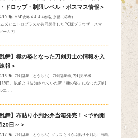
・ドロップ・制限レベル・ボスマス情報＞
4/19
MAP攻略
4-4
,
4-4攻略
,
京都（椿寺）
ームズとニトロプラスが共同製作したPC版ブラウザ・スマー
ゲーム刀 …
乱舞】極の姿となった刀剣男士の情報を入
速報＞
4/18
刀剣乱舞（とうらぶ）
刀剣乱舞極
,
刀剣男子極
年4月18日、以前より告知されていた新「極の姿」になった刀剣
ルエ …
乱舞】布貼り小判お弁当箱発売！＜予約開
月20日～＞
4/17
刀剣乱舞（とうらぶ）グッズ
とうらぶ貼り小判お弁当箱
,