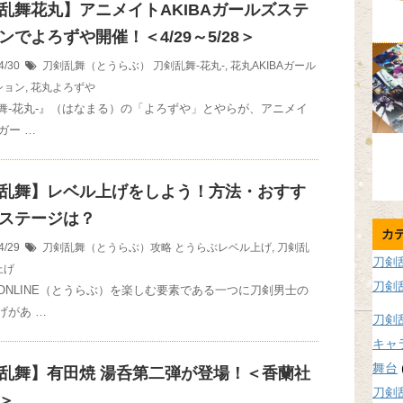
乱舞花丸】アニメイトAKIBAガールズステ
ンでよろずや開催！＜4/29～5/28＞
4/30
刀剣乱舞（とうらぶ）
刀剣乱舞-花丸-
,
花丸AKIBAガール
ション
,
花丸よろずや
舞-花丸-』（はなまる）の「よろずや」とやらが、アニメイ
Aガー …
乱舞】レベル上げをしよう！方法・おすす
ステージは？
カ
4/29
刀剣乱舞（とうらぶ）攻略
とうらぶレベル上げ
,
刀剣乱
刀剣
上げ
刀剣
ONLINE（とうらぶ）を楽しむ要素である一つに刀剣男士の
げがあ …
刀剣
キャ
舞台
乱舞】有田焼 湯呑第二弾が登場！＜香蘭社
刀剣
＞