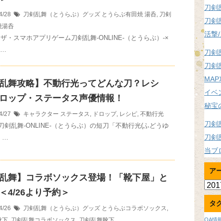
刀剣
4/28
刀剣乱舞（とうらぶ）グッズ
とうらぶ有田焼 湯呑
,
刀剣
刀剣
焼湯呑
活撃
ザ・スマホアプリゲーム刀剣乱舞-ONLINE-（とうらぶ）-×
…
刀剣
刀剣
MA
乱舞攻略】不動行光ってどんな刀？レシ
イベ
ロップ・ステータス声優情報！
秘宝
4/27
キャラクター
ステータス
,
ドロップ
,
レシピ
,
不動行光
刀剣
刀剣乱舞-ONLINE-（とうらぶ）の短刀「不動行光(ふどうゆ
刀剣
 …
当ブ
ア
乱舞】コラボソックス登場！「靴下屋」と
ア
＜4/26より予約＞
ー
タ
カ
4/26
刀剣乱舞（とうらぶ）グッズ
とうらぶコラボソックス
,
イ
靴下
,
刀剣乱舞コラボソックス
,
刀剣乱舞靴下
OA情