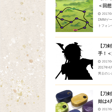
＜回想
2017/0
DMMゲ
トフォン
【刀剣
手！＜
2017/0
2017
男士のシ
【刀剣
始は4
2017/0