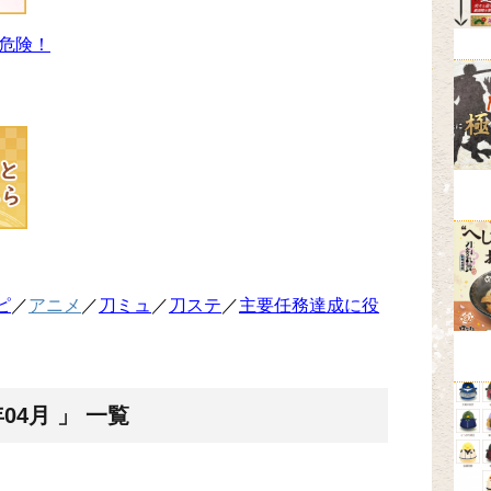
危険！
ピ
／
アニメ
／
刀ミュ
／
刀ステ
／
主要任務達成に役
04月 」 一覧