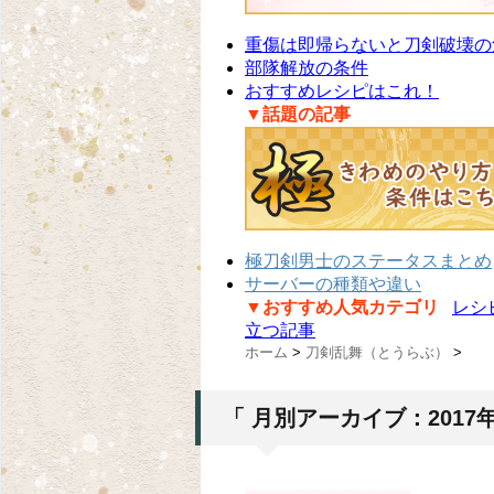
重傷は即帰らないと刀剣破壊の
部隊解放の条件
おすすめレシピはこれ！
▼話題の記事
極刀剣男士のステータスまとめ
サーバーの種類や違い
▼おすすめ人気カテゴリ
レシ
立つ記事
ホーム
>
刀剣乱舞（とうらぶ）
>
「 月別アーカイブ：2017年