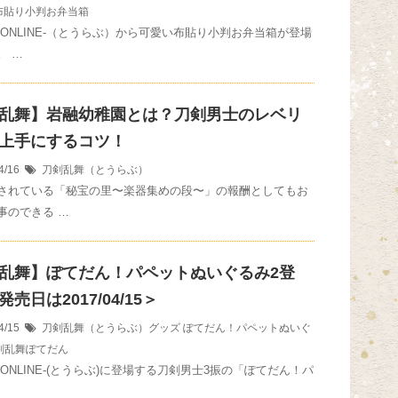
布貼り小判お弁当箱
-ONLINE-（とうらぶ）から可愛い布貼り小判お弁当箱が登場
。 …
乱舞】岩融幼稚園とは？刀剣男士のレベリ
上手にするコツ！
4/16
刀剣乱舞（とうらぶ）
されている「秘宝の里〜楽器集めの段〜」の報酬としてもお
事のできる …
乱舞】ぽてだん！パペットぬいぐるみ2登
売日は2017/04/15＞
4/15
刀剣乱舞（とうらぶ）グッズ
ぽてだん！パペットぬいぐ
剣乱舞ぽてだん
ONLINE-(とうらぶ)に登場する刀剣男士3振の「ぽてだん！パ