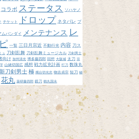
ステータス
コラボ
ソハヤノ
ドロップ
ネタバレ
プ
キ
チケット
レ
メンテナンス
アムバンダイ
ピ
内容
三日月宗近
刀ス
不動行光
一覧
刀剣乱舞
刀剣乱舞ミュージカル
ミュ
刀剣男士
者向け
博多藤四郎
回想
太刀
加州清光
大阪城
宗
感想
戦力拡充計画
数珠丸
山姥切国広
字
打刀
新刀剣男士
極
短刀
物吉貞宗
燭台切光忠
秘
花丸
鍛刀
薬研藤四郎
鶴丸国永