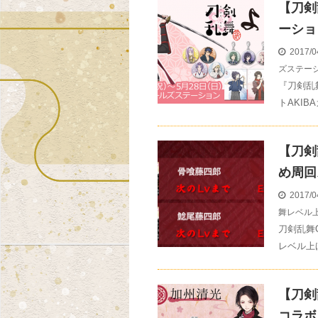
【刀剣
ーショ
2017/0
ズステー
『刀剣乱
トAKIB
【刀剣
め周回
2017/0
舞レベル
刀剣乱舞
レベル上
【刀剣
コラボ