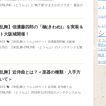
ブ
ONLINE-（とうらぶ）と“靴下屋”がまさかのコラボ！ 最近の
ント
ツル
レミ
乱舞】信濃藤四郎の「極(きわめ)」を実装＆
シ
ト大阪城開催！
テ
刀
4/25
刀剣乱舞(とうらぶ)ポケット
信濃藤四郎極
,
大阪城
初心
4月25日、刀剣乱舞-ONLINE-（とうらぶ）のメンテナンスも無
三左文
恒次
宝の里
乱舞】近侍曲とは？＜楽器の種類・入手方
いて＞
4/23
刀剣乱舞(とうらぶ)ポケット
近侍曲
,
近侍曲とは
ONLINE-（とうらぶ）2016年11月24日のメンテナンスから