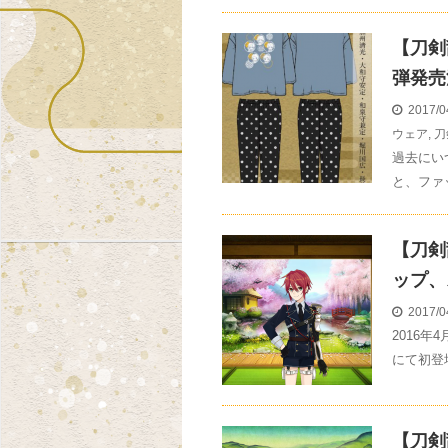
【刀剣
弾発売
2017/0
ウェア
,
刀
過去にい
と、ファ
【刀剣
ップ、
2017/0
2016
にて初登
【刀剣