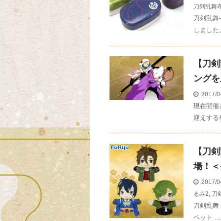
刀剣乱舞
刀剣乱舞
しました
【刀剣
ングを
2017/0
現在開催
迎えする
【刀剣
場！＜発
2017/0
るみ2
,
刀
刀剣乱舞-
ペット …