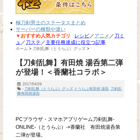
極刀剣男士のステータスまとめ
サーバーの種類や違い
▼おすすめ人気カテゴリ
レシピ
／
アニメ
／
刀ミ
ュ
／
刀ステ
／
主要任務達成に役立つ記事
ホーム
>
刀剣乱舞（とうらぶ）グッズ
>
【刀剣乱舞】有田焼 湯呑第二弾
が登場！＜香蘭社コラボ＞
2017/04/28
-
刀剣乱舞（とうらぶ）グッズ
とうらぶ有田焼 湯呑
,
刀剣乱
舞有田焼湯呑
PCブラウザ・スマホアプリゲーム刀剣乱舞-
ONLINE-（とうらぶ）-×香蘭社 有田焼湯呑第
二弾が登場。