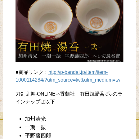
■商品リンク：
http://p-bandai.jp/item/item-
1000114284/?utm_source=tw&utm_medium=tw
刀剣乱舞-ONLINE-×香蘭社 有田焼湯呑-弐-のラ
インナップは以下
加州清光
一期一振
平野藤四郎