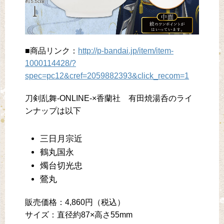
■商品リンク：
http://p-bandai.jp/item/item-
1000114428/?
spec=pc12&cref=2059882393&click_recom=1
刀剣乱舞-ONLINE-×香蘭社 有田焼湯呑のライ
ンナップは以下
三日月宗近
鶴丸国永
燭台切光忠
鶯丸
販売価格：4,860円（税込）
サイズ：直径約87×高さ55mm