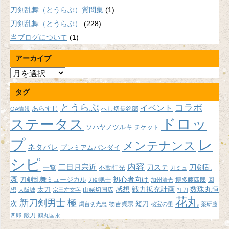
刀剣乱舞（とうらぶ）質問集
(1)
刀剣乱舞（とうらぶ）
(228)
当ブログについて
(1)
アーカイブ
ア
ー
タグ
カ
イ
とうらぶ
コラボ
イベント
あらすじ
へし切長谷部
OA情報
ブ
ドロッ
ステータス
ソハヤノツルキ
チケット
プ
レ
メンテナンス
ネタバレ
プレミアムバンダイ
シピ
内容
三日月宗近
刀ステ
刀剣乱
不動行光
一覧
刀ミュ
舞
初心者向け
刀剣乱舞ミュージカル
博多藤四郎
回
刀剣男士
加州清光
感想
戦力拡充計画
数珠丸恒
想
太刀
山姥切国広
大阪城
宗三左文字
打刀
花丸
新刀剣男士
極
次
短刀
物吉貞宗
燭台切光忠
秘宝の里
薬研藤
鍛刀
四郎
鶴丸国永