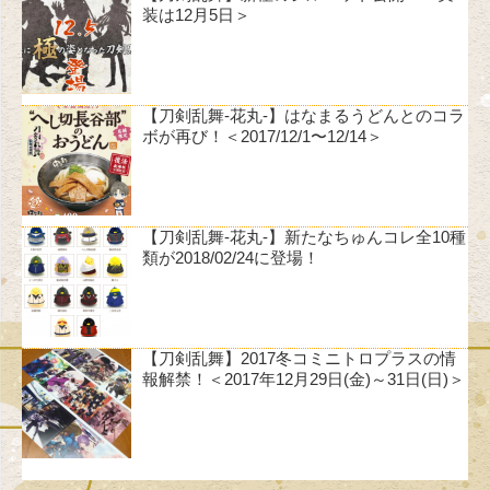
装は12月5日＞
【刀剣乱舞-花丸-】はなまるうどんとのコラ
ボが再び！＜2017/12/1〜12/14＞
【刀剣乱舞-花丸-】新たなちゅんコレ全10種
類が2018/02/24に登場！
【刀剣乱舞】2017冬コミニトロプラスの情
報解禁！＜2017年12月29日(金)～31日(日)＞