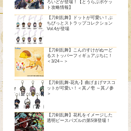
ろいどが登場！【とうらぶポケッ
ト攻略情報】
【刀剣乱舞】ドットが可愛い！ぷ
ちびっとストラップコレクション
Vol.4が登場
【刀剣乱舞】こんのすけがぬーど
るストッパーフィギュアぷちに！
＜3/24～＞
【刀剣乱舞-花丸-】曲げまげマスコ
ットが可愛い！＜其ノ壱 ～其ノ参
＞
【刀剣乱舞】花札をイメージした
透明ピースパズルの第5弾登場！