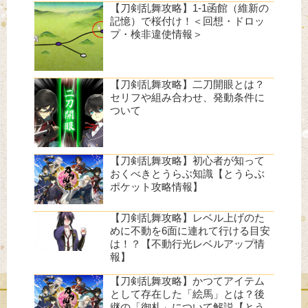
【刀剣乱舞攻略】1-1函館（維新の
記憶）で桜付け！＜回想・ドロッ
プ・検非違使情報＞
【刀剣乱舞攻略】二刀開眼とは？
セリフや組み合わせ、発動条件に
ついて
【刀剣乱舞攻略】初心者が知って
おくべきとうらぶ知識【とうらぶ
ポケット攻略情報】
【刀剣乱舞攻略】レベル上げのた
めに不動を6面に連れて行ける目安
は！？【不動行光レベルアップ情
報】
【刀剣乱舞攻略】かつてアイテム
として存在した「絵馬」とは？後
継の「御札」について解説【とう