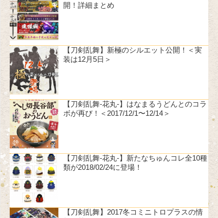
開！詳細まとめ
【刀剣乱舞】新極のシルエット公開！＜実
装は12月5日＞
【刀剣乱舞-花丸-】はなまるうどんとのコラ
ボが再び！＜2017/12/1〜12/14＞
【刀剣乱舞-花丸-】新たなちゅんコレ全10種
類が2018/02/24に登場！
【刀剣乱舞】2017冬コミニトロプラスの情