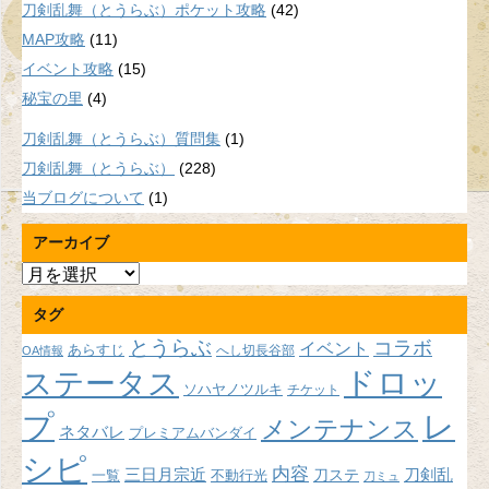
刀剣乱舞（とうらぶ）ポケット攻略
(42)
MAP攻略
(11)
イベント攻略
(15)
秘宝の里
(4)
刀剣乱舞（とうらぶ）質問集
(1)
刀剣乱舞（とうらぶ）
(228)
当ブログについて
(1)
アーカイブ
ア
ー
タグ
カ
イ
とうらぶ
コラボ
イベント
あらすじ
へし切長谷部
OA情報
ブ
ドロッ
ステータス
ソハヤノツルキ
チケット
プ
レ
メンテナンス
ネタバレ
プレミアムバンダイ
シピ
内容
三日月宗近
刀ステ
刀剣乱
不動行光
一覧
刀ミュ