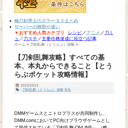
極刀剣男士のステータスまとめ
サーバーの種類や違い
▼おすすめ人気カテゴリ
レシピ
／
アニメ
／
刀ミ
ュ
／
刀ステ
／
主要任務達成に役立つ記事
ホーム
>
刀剣乱舞（とうらぶ）攻略
>
【刀剣乱舞攻略】すべての基
本、本丸からできること【とう
らぶポケット攻略情報】
2015/10/13
-
刀剣乱舞（とうらぶ）攻略
本丸
DMMゲームスとニトロプラスが共同制作し、
DMM.comにおいてPC向けブラウザゲームとし
て提供されている「刀剣乱舞-ONLINE-」（略