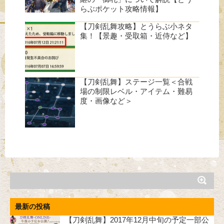
らぶポケット攻略情報】
【刀剣乱舞攻略】とうらぶ小ネタ
集！【景趣・受取箱・近侍など】
【刀剣乱舞】ステージ一覧＜合戦
場の制限レベル・アイテム・難易
度・画像など＞
最新の投稿
【刀剣乱舞】2017年12月中旬の予定一部公