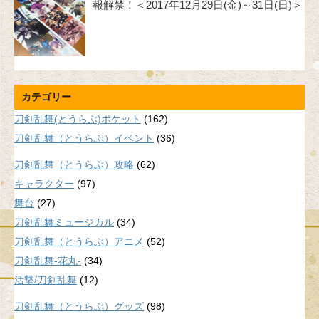
報解禁！＜2017年12月29日(金)～31日(日)＞
カテゴリー
刀剣乱舞(とうらぶ)ポケット
(162)
刀剣乱舞（とうらぶ）イベント
(36)
刀剣乱舞（とうらぶ）攻略
(62)
キャラクター
(97)
舞台
(27)
刀剣乱舞ミュージカル
(34)
刀剣乱舞（とうらぶ）アニメ
(52)
刀剣乱舞-花丸-
(34)
活撃/刀剣乱舞
(12)
刀剣乱舞（とうらぶ）グッズ
(98)