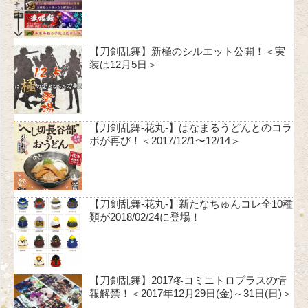
【刀剣乱舞】新極のシルエット公開！＜実
装は12月5日＞
【刀剣乱舞-花丸-】はなまるうどんとのコラ
ボが再び！＜2017/12/1〜12/14＞
【刀剣乱舞-花丸-】新たなちゅんコレ全10種
類が2018/02/24に登場！
【刀剣乱舞】2017冬コミニトロプラスの情
報解禁！＜2017年12月29日(金)～31日(日)＞