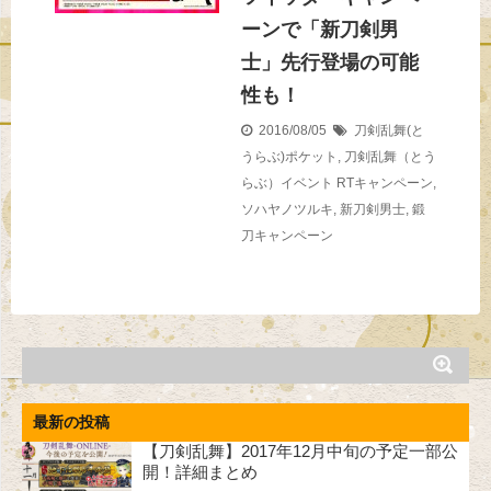
ーンで「新刀剣男
士」先行登場の可能
性も！
2016/08/05
刀剣乱舞(と
うらぶ)ポケット
,
刀剣乱舞（とう
らぶ）イベント
RTキャンペーン
,
ソハヤノツルキ
,
新刀剣男士
,
鍛
刀キャンペーン
最新の投稿
【刀剣乱舞】2017年12月中旬の予定一部公
開！詳細まとめ