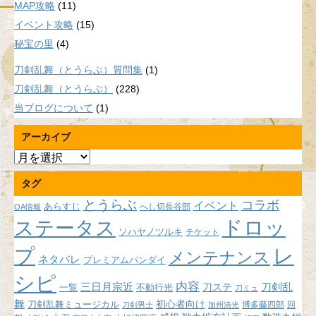
MAP攻略
(11)
イベント攻略
(15)
秘宝の里
(4)
刀剣乱舞（とうらぶ）質問集
(1)
刀剣乱舞（とうらぶ）
(228)
当ブログについて
(1)
アーカイブ
ア
ー
タグ
カ
イ
とうらぶ
コラボ
イベント
あらすじ
へし切長谷部
OA情報
ブ
ドロッ
ステータス
ソハヤノツルキ
チケット
プ
レ
メンテナンス
ネタバレ
プレミアムバンダイ
シピ
内容
三日月宗近
刀ステ
刀剣乱
不動行光
一覧
刀ミュ
舞
初心者向け
刀剣乱舞ミュージカル
博多藤四郎
回
刀剣男士
加州清光