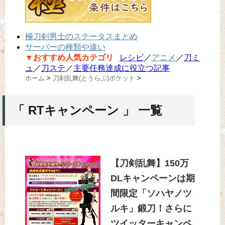
極刀剣男士のステータスまとめ
サーバーの種類や違い
▼おすすめ人気カテゴリ
レシピ
／
アニメ
／
刀ミ
ュ
／
刀ステ
／
主要任務達成に役立つ記事
ホーム
>
刀剣乱舞(とうらぶ)ポケット
>
「 RTキャンペーン 」 一覧
【刀剣乱舞】150万
DLキャンペーンは期
間限定「ソハヤノツ
ルキ」鍛刀！さらに
ツイッターキャンペ