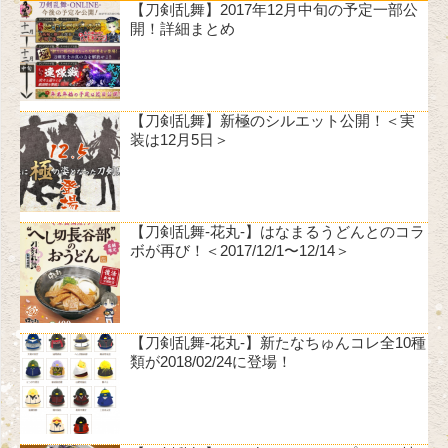
【刀剣乱舞】2017年12月中旬の予定一部公
開！詳細まとめ
【刀剣乱舞】新極のシルエット公開！＜実
装は12月5日＞
【刀剣乱舞-花丸-】はなまるうどんとのコラ
ボが再び！＜2017/12/1〜12/14＞
【刀剣乱舞-花丸-】新たなちゅんコレ全10種
類が2018/02/24に登場！