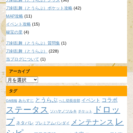
刀剣乱舞（とうらぶ）グッズ
(98)
刀剣乱舞（とうらぶ）ポケット攻略
(42)
MAP攻略
(11)
イベント攻略
(15)
秘宝の里
(4)
刀剣乱舞（とうらぶ）質問集
(1)
刀剣乱舞（とうらぶ）
(228)
当ブログについて
(1)
アーカイブ
ア
ー
タグ
カ
イ
とうらぶ
コラボ
イベント
あらすじ
へし切長谷部
OA情報
ブ
ドロッ
ステータス
ソハヤノツルキ
チケット
プ
レ
メンテナンス
ネタバレ
プレミアムバンダイ