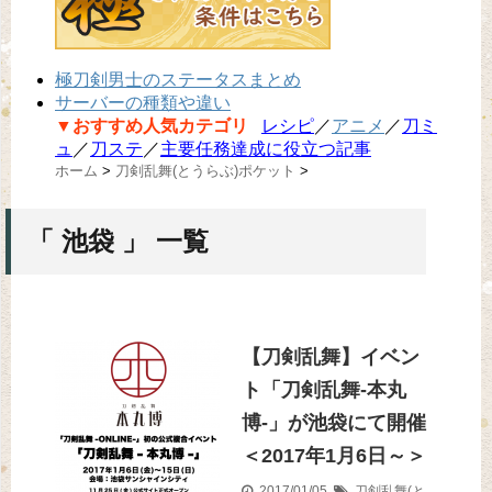
極刀剣男士のステータスまとめ
サーバーの種類や違い
▼おすすめ人気カテゴリ
レシピ
／
アニメ
／
刀ミ
ュ
／
刀ステ
／
主要任務達成に役立つ記事
ホーム
>
刀剣乱舞(とうらぶ)ポケット
>
「 池袋 」 一覧
【刀剣乱舞】イベン
ト「刀剣乱舞-本丸
博-」が池袋にて開催
＜2017年1月6日～＞
2017/01/05
刀剣乱舞(と