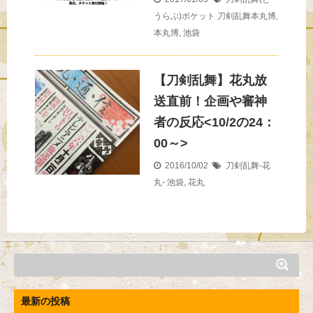
うらぶ)ポケット
刀剣乱舞本丸博
,
本丸博
,
池袋
【刀剣乱舞】花丸放
送直前！企画や審神
者の反応<10/2の24：
00～>
2016/10/02
刀剣乱舞-花
丸-
池袋
,
花丸
最新の投稿