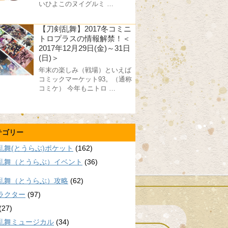
いひよこのヌイグルミ …
【刀剣乱舞】2017冬コミニ
トロプラスの情報解禁！＜
2017年12月29日(金)～31日
(日)＞
年末の楽しみ（戦場）といえば
コミックマーケット93。（通称
コミケ） 今年もニトロ …
テゴリー
乱舞(とうらぶ)ポケット
(162)
乱舞（とうらぶ）イベント
(36)
乱舞（とうらぶ）攻略
(62)
ラクター
(97)
(27)
乱舞ミュージカル
(34)