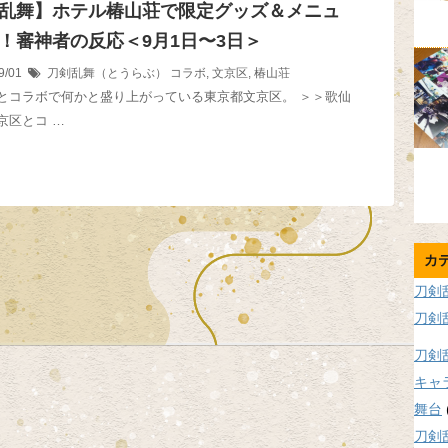
乱舞】ホテル椿山荘で限定グッズ＆メニュ
！審神者の反応＜9月1日〜3日＞
9/01
刀剣乱舞（とうらぶ）
コラボ
,
文京区
,
椿山荘
とコラボで何かと盛り上がっている東京都文京区。 ＞＞歌仙
京区とコ …
カ
刀剣
刀剣
刀剣
キャ
舞台
刀剣