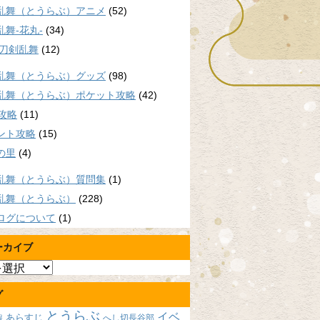
乱舞（とうらぶ）アニメ
(52)
乱舞-花丸-
(34)
/刀剣乱舞
(12)
乱舞（とうらぶ）グッズ
(98)
乱舞（とうらぶ）ポケット攻略
(42)
P攻略
(11)
ント攻略
(15)
の里
(4)
乱舞（とうらぶ）質問集
(1)
乱舞（とうらぶ）
(228)
ログについて
(1)
ーカイブ
グ
とうらぶ
イベ
あらすじ
へし切長谷部
報