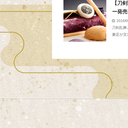
【刀剣
ー発売
2016/0
刀剣乱舞
兼定が文