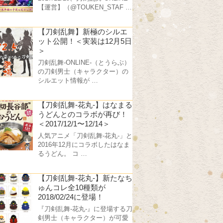
【運営】（@TOUKEN_STAF …
【刀剣乱舞】新極のシルエ
ット公開！＜実装は12月5日
＞
刀剣乱舞-ONLINE-（とうらぶ）
の刀剣男士（キャラクター）の
シルエット情報が …
【刀剣乱舞-花丸-】はなまる
うどんとのコラボが再び！
＜2017/12/1〜12/14＞
人気アニメ「刀剣乱舞-花丸-」と
2016年12月にコラボしたはなま
るうどん。 コ …
【刀剣乱舞-花丸-】新たなち
ゅんコレ全10種類が
2018/02/24に登場！
『刀剣乱舞-花丸-』に登場する刀
剣男士（キャラクター）が可愛