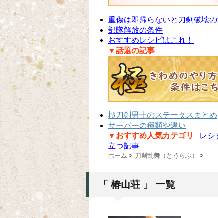
重傷は即帰らないと刀剣破壊の
部隊解放の条件
おすすめレシピはこれ！
▼話題の記事
極刀剣男士のステータスまとめ
サーバーの種類や違い
▼おすすめ人気カテゴリ
レシ
立つ記事
ホーム
>
刀剣乱舞（とうらぶ）
>
「 椿山荘 」 一覧