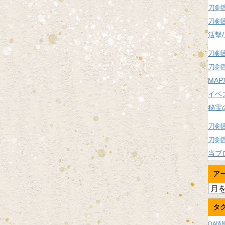
刀剣
刀剣
活撃
刀剣
刀剣
MA
イベ
秘宝
刀剣
刀剣
当ブ
ア
ア
ー
タ
カ
イ
OA情