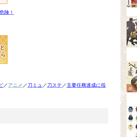
危険！
ピ
／
アニメ
／
刀ミュ
／
刀ステ
／
主要任務達成に役