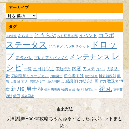
アーカイブ
ア
ー
タグ
カ
イ
とうらぶ
コラボ
イベント
あらすじ
へし切長谷部
OA情報
ブ
ドロッ
ステータス
ソハヤノツルキ
チケット
プ
レ
メンテナンス
ネタバレ
プレミアムバンダイ
シピ
内容
三日月宗近
刀ステ
刀剣乱
不動行光
一覧
刀ミュ
舞
初心者向け
刀剣乱舞ミュージカル
博多藤四郎
回
刀剣男士
加州清光
感想
戦力拡充計画
数珠丸恒
想
太刀
山姥切国広
大阪城
宗三左文字
打刀
花丸
新刀剣男士
極
次
短刀
物吉貞宗
燭台切光忠
秘宝の里
薬研藤
鍛刀
四郎
鶴丸国永
市来光弘
刀剣乱舞Pocket攻略ちゃんねる～とうらぶポケットまと
め～