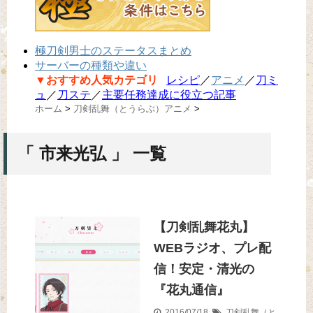
極刀剣男士のステータスまとめ
サーバーの種類や違い
▼おすすめ人気カテゴリ
レシピ
／
アニメ
／
刀ミ
ュ
／
刀ステ
／
主要任務達成に役立つ記事
ホーム
>
刀剣乱舞（とうらぶ）アニメ
>
「 市来光弘 」 一覧
【刀剣乱舞花丸】
WEBラジオ、プレ配
信！安定・清光の
『花丸通信』
2016/07/18
刀剣乱舞（と