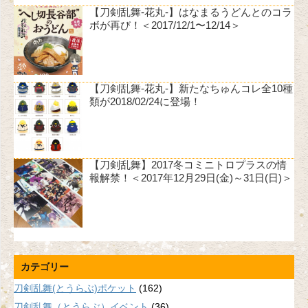
【刀剣乱舞-花丸-】はなまるうどんとのコラ
ボが再び！＜2017/12/1〜12/14＞
【刀剣乱舞-花丸-】新たなちゅんコレ全10種
類が2018/02/24に登場！
【刀剣乱舞】2017冬コミニトロプラスの情
報解禁！＜2017年12月29日(金)～31日(日)＞
カテゴリー
刀剣乱舞(とうらぶ)ポケット
(162)
刀剣乱舞（とうらぶ）イベント
(36)