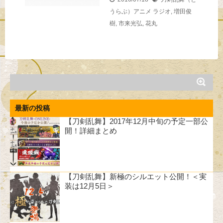
うらぶ）アニメ
ラジオ
,
増田俊
樹
,
市来光弘
,
花丸
最新の投稿
【刀剣乱舞】2017年12月中旬の予定一部公
開！詳細まとめ
【刀剣乱舞】新極のシルエット公開！＜実
装は12月5日＞