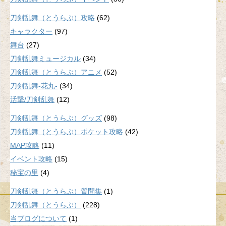
刀剣乱舞（とうらぶ）攻略
(62)
キャラクター
(97)
舞台
(27)
刀剣乱舞ミュージカル
(34)
刀剣乱舞（とうらぶ）アニメ
(52)
刀剣乱舞-花丸-
(34)
活撃/刀剣乱舞
(12)
刀剣乱舞（とうらぶ）グッズ
(98)
刀剣乱舞（とうらぶ）ポケット攻略
(42)
MAP攻略
(11)
イベント攻略
(15)
秘宝の里
(4)
刀剣乱舞（とうらぶ）質問集
(1)
刀剣乱舞（とうらぶ）
(228)
当ブログについて
(1)