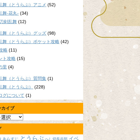
乱舞（とうらぶ）アニメ
(52)
乱舞-花丸-
(34)
/刀剣乱舞
(12)
乱舞（とうらぶ）グッズ
(98)
乱舞（とうらぶ）ポケット攻略
(42)
P攻略
(11)
ント攻略
(15)
の里
(4)
乱舞（とうらぶ）質問集
(1)
乱舞（とうらぶ）
(228)
ログについて
(1)
ーカイブ
グ
とうらぶ
イベ
あらすじ
へし切長谷部
報