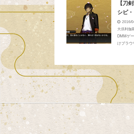
【刀剣
シピ・
2016/0
大倶利伽羅
DMMゲ
けブラウ