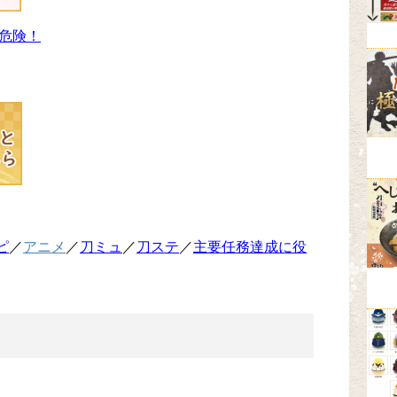
危険！
ピ
／
アニメ
／
刀ミュ
／
刀ステ
／
主要任務達成に役