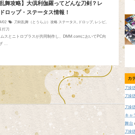
乱舞攻略】大倶利伽羅ってどんな刀剣？レ
ドロップ・ステータス情報！
4/02
刀剣乱舞（とうらぶ）攻略
ステータス
,
ドロップ
,
レシピ
,
.打刀
ームスとニトロプラスが共同制作し、DMM.comにおいてPC向
ザ …
カ
刀剣
刀剣
刀剣
キャ
舞台
刀剣