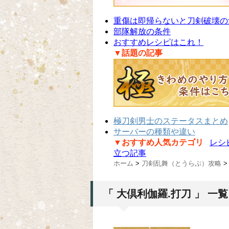
重傷は即帰らないと刀剣破壊の
部隊解放の条件
おすすめレシピはこれ！
▼話題の記事
極刀剣男士のステータスまとめ
サーバーの種類や違い
▼おすすめ人気カテゴリ
レシ
立つ記事
ホーム
>
刀剣乱舞（とうらぶ）攻略
>
「 大倶利伽羅.打刀 」 一覧