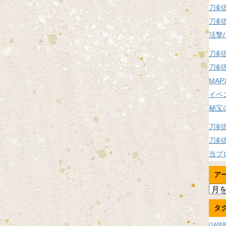
刀剣
刀剣
活撃
刀剣
刀剣
MA
イベ
秘宝
刀剣
刀剣
当ブ
ア
ア
ー
タ
カ
イ
OA情