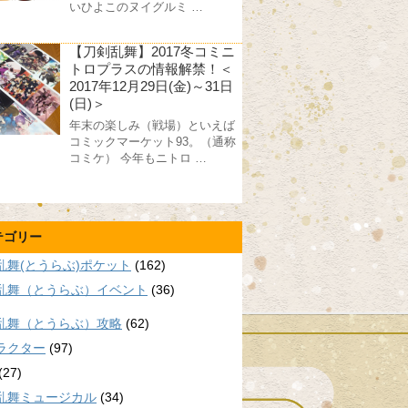
いひよこのヌイグルミ …
【刀剣乱舞】2017冬コミニ
トロプラスの情報解禁！＜
2017年12月29日(金)～31日
(日)＞
年末の楽しみ（戦場）といえば
コミックマーケット93。（通称
コミケ） 今年もニトロ …
テゴリー
乱舞(とうらぶ)ポケット
(162)
乱舞（とうらぶ）イベント
(36)
乱舞（とうらぶ）攻略
(62)
ラクター
(97)
(27)
乱舞ミュージカル
(34)