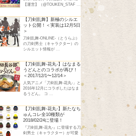
【運営】（@TOUKEN_STAF …
【刀剣乱舞】新極のシルエ
ット公開！＜実装は12月5日
＞
刀剣乱舞-ONLINE-（とうらぶ）
の刀剣男士（キャラクター）の
シルエット情報が …
【刀剣乱舞-花丸-】はなまる
うどんとのコラボが再び！
＜2017/12/1〜12/14＞
人気アニメ「刀剣乱舞-花丸-」と
2016年12月にコラボしたはなま
るうどん。 コ …
【刀剣乱舞-花丸-】新たなち
ゅんコレ全10種類が
2018/02/24に登場！
『刀剣乱舞-花丸-』に登場する刀
剣男士（キャラクター）が可愛