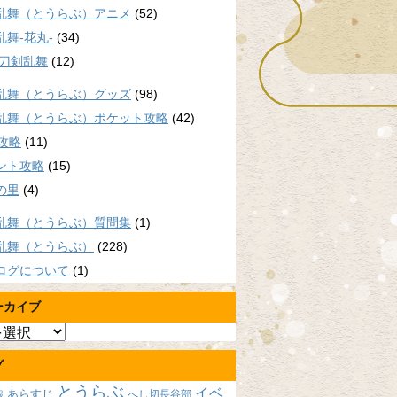
乱舞（とうらぶ）アニメ
(52)
乱舞-花丸-
(34)
/刀剣乱舞
(12)
乱舞（とうらぶ）グッズ
(98)
乱舞（とうらぶ）ポケット攻略
(42)
P攻略
(11)
ント攻略
(15)
の里
(4)
乱舞（とうらぶ）質問集
(1)
乱舞（とうらぶ）
(228)
ログについて
(1)
ーカイブ
グ
とうらぶ
イベ
あらすじ
へし切長谷部
報