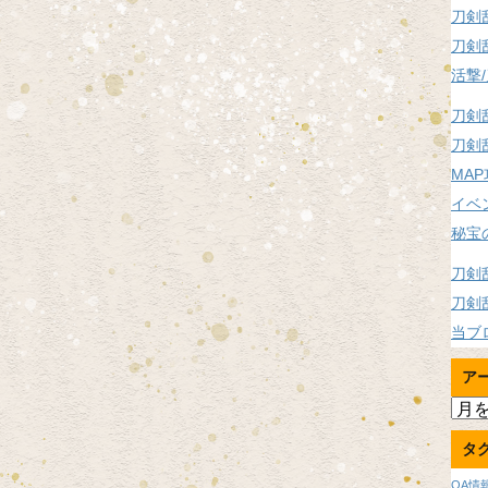
刀剣
刀剣
活撃
刀剣
刀剣
MA
イベ
秘宝
刀剣
刀剣
当ブ
ア
ア
ー
タ
カ
イ
OA情