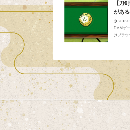
【刀剣
がある
2016/0
DMMゲ
けブラウ