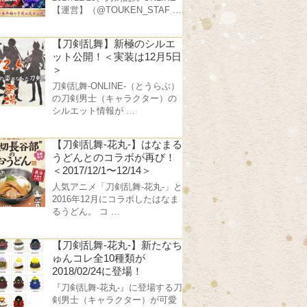
【運営】（@TOUKEN_STAF …
【刀剣乱舞】新極のシルエ
ット公開！＜実装は12月5日
＞
刀剣乱舞-ONLINE-（とうらぶ）
の刀剣男士（キャラクター）の
シルエット情報が …
【刀剣乱舞-花丸-】はなまる
うどんとのコラボが再び！
＜2017/12/1〜12/14＞
人気アニメ「刀剣乱舞-花丸-」と
2016年12月にコラボしたはなま
るうどん。 コ …
【刀剣乱舞-花丸-】新たなち
ゅんコレ全10種類が
2018/02/24に登場！
『刀剣乱舞-花丸-』に登場する刀
剣男士（キャラクター）が可愛