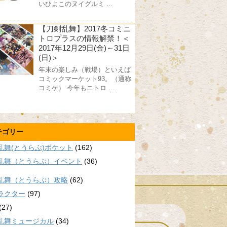
いひよこのヌイグルミ …
【刀剣乱舞】2017冬コミニ
トロプラスの情報解禁！＜
2017年12月29日(金)～31日
(日)＞
年末の楽しみ（戦場）といえば
コミックマーケット93。（通称
コミケ） 今年もニトロ …
テゴリー
乱舞(とうらぶ)ポケット
(162)
乱舞（とうらぶ）イベント
(36)
乱舞（とうらぶ）攻略
(62)
ラクター
(97)
(27)
乱舞ミュージカル
(34)