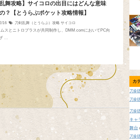
乱舞攻略】サイコロの出目にはどんな意味
の？【とうらぶポケット攻略情報】
2/16
刀剣乱舞（とうらぶ）攻略
サイコロ
ームスとニトロプラスが共同制作し、DMM.comにおいてPC向
ザ …
カ
刀剣
刀剣
刀剣
キャ
舞台
刀剣