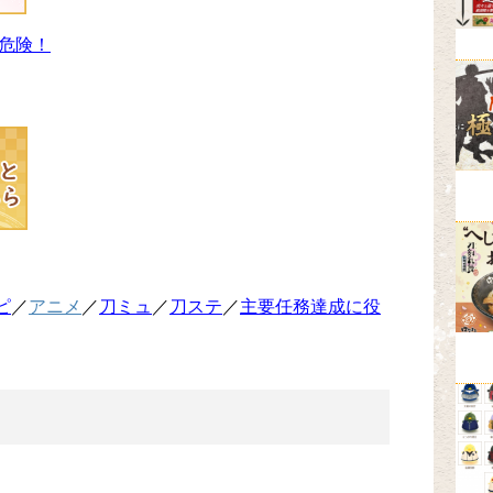
危険！
ピ
／
アニメ
／
刀ミュ
／
刀ステ
／
主要任務達成に役