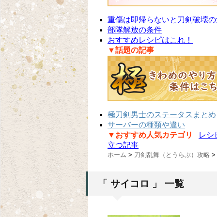
重傷は即帰らないと刀剣破壊の
部隊解放の条件
おすすめレシピはこれ！
▼話題の記事
極刀剣男士のステータスまとめ
サーバーの種類や違い
▼おすすめ人気カテゴリ
レシ
立つ記事
ホーム
>
刀剣乱舞（とうらぶ）攻略
>
「 サイコロ 」 一覧