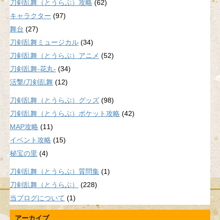
刀剣乱舞（とうらぶ）攻略
(62)
キャラクター
(97)
舞台
(27)
刀剣乱舞ミュージカル
(34)
刀剣乱舞（とうらぶ）アニメ
(52)
刀剣乱舞-花丸-
(34)
活撃/刀剣乱舞
(12)
刀剣乱舞（とうらぶ）グッズ
(98)
刀剣乱舞（とうらぶ）ポケット攻略
(42)
MAP攻略
(11)
イベント攻略
(15)
秘宝の里
(4)
刀剣乱舞（とうらぶ）質問集
(1)
刀剣乱舞（とうらぶ）
(228)
当ブログについて
(1)
アーカイブ