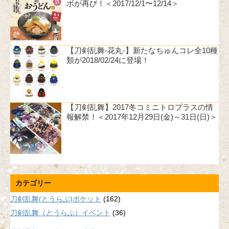
ボが再び！＜2017/12/1〜12/14＞
【刀剣乱舞-花丸-】新たなちゅんコレ全10種
類が2018/02/24に登場！
【刀剣乱舞】2017冬コミニトロプラスの情
報解禁！＜2017年12月29日(金)～31日(日)＞
カテゴリー
刀剣乱舞(とうらぶ)ポケット
(162)
刀剣乱舞（とうらぶ）イベント
(36)