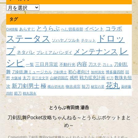
ア
ー
タグ
カ
イ
とうらぶ
コラボ
イベント
あらすじ
へし切長谷部
OA情報
ブ
ドロッ
ステータス
ソハヤノツルキ
チケット
プ
レ
メンテナンス
ネタバレ
プレミアムバンダイ
シピ
内容
三日月宗近
刀ステ
刀剣乱
不動行光
一覧
刀ミュ
舞
初心者向け
刀剣乱舞ミュージカル
博多藤四郎
回
刀剣男士
加州清光
感想
戦力拡充計画
数珠丸恒
想
太刀
山姥切国広
大阪城
宗三左文字
打刀
花丸
新刀剣男士
極
次
短刀
物吉貞宗
燭台切光忠
秘宝の里
薬研藤
鍛刀
四郎
鶴丸国永
とうらぶ有田焼 湯呑
刀剣乱舞Pocket攻略ちゃんねる～とうらぶポケットまと
め～
Copyright© 刀剣乱舞Pocket攻略ちゃんねる～とうらぶポケットまとめ～ ,