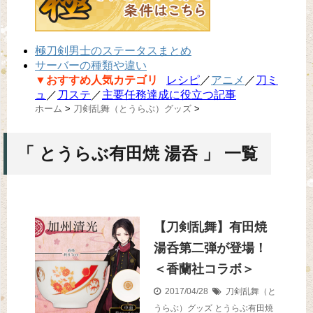
極刀剣男士のステータスまとめ
サーバーの種類や違い
▼おすすめ人気カテゴリ
レシピ
／
アニメ
／
刀ミ
ュ
／
刀ステ
／
主要任務達成に役立つ記事
ホーム
>
刀剣乱舞（とうらぶ）グッズ
>
「 とうらぶ有田焼 湯呑 」 一覧
【刀剣乱舞】有田焼
湯呑第二弾が登場！
＜香蘭社コラボ＞
2017/04/28
刀剣乱舞（と
うらぶ）グッズ
とうらぶ有田焼