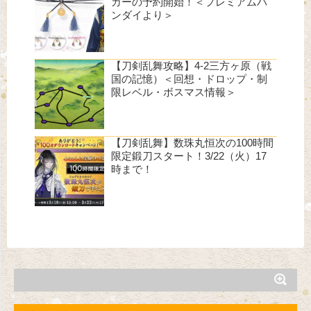
カーの予約開始！＜プレミアムバ
ンダイより＞
【刀剣乱舞攻略】4-2三方ヶ原（戦
国の記憶）＜回想・ドロップ・制
限レベル・ボスマス情報＞
【刀剣乱舞】数珠丸恒次の100時間
限定鍛刀スタート！3/22（火）17
時まで！