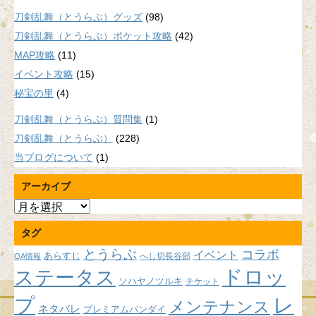
刀剣乱舞（とうらぶ）グッズ
(98)
刀剣乱舞（とうらぶ）ポケット攻略
(42)
MAP攻略
(11)
イベント攻略
(15)
秘宝の里
(4)
刀剣乱舞（とうらぶ）質問集
(1)
刀剣乱舞（とうらぶ）
(228)
当ブログについて
(1)
アーカイブ
ア
ー
タグ
カ
イ
とうらぶ
コラボ
イベント
あらすじ
へし切長谷部
OA情報
ブ
ドロッ
ステータス
ソハヤノツルキ
チケット
プ
レ
メンテナンス
ネタバレ
プレミアムバンダイ