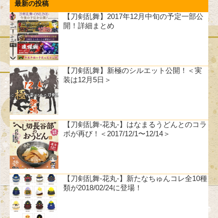
最新の投稿
【刀剣乱舞】2017年12月中旬の予定一部公
開！詳細まとめ
【刀剣乱舞】新極のシルエット公開！＜実
装は12月5日＞
【刀剣乱舞-花丸-】はなまるうどんとのコラ
ボが再び！＜2017/12/1〜12/14＞
【刀剣乱舞-花丸-】新たなちゅんコレ全10種
類が2018/02/24に登場！