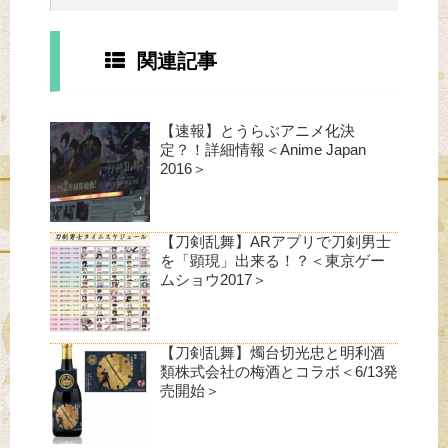
関連記事
【速報】とうらぶアニメ化決
定？！詳細情報＜Anime Japan
2016＞
【刀剣乱舞】ARアプリで刀剣男士
を「顕現」出来る！？＜東京ゲー
ムショウ2017＞
【刀剣乱舞】燭台切光忠と明利酒
類株式会社の梅酒とコラボ＜6/13発
売開始＞