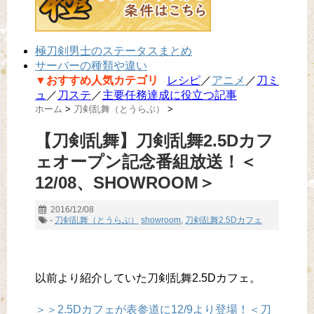
極刀剣男士のステータスまとめ
サーバーの種類や違い
▼おすすめ人気カテゴリ
レシピ
／
アニメ
／
刀ミ
ュ
／
刀ステ
／
主要任務達成に役立つ記事
ホーム
>
刀剣乱舞（とうらぶ）
>
【刀剣乱舞】刀剣乱舞2.5Dカフ
ェオープン記念番組放送！＜
12/08、SHOWROOM＞
2016/12/08
-
刀剣乱舞（とうらぶ）
showroom
,
刀剣乱舞2.5Dカフェ
以前より紹介していた刀剣乱舞2.5Dカフェ。
＞＞2.5Dカフェが表参道に12/9より登場！＜刀