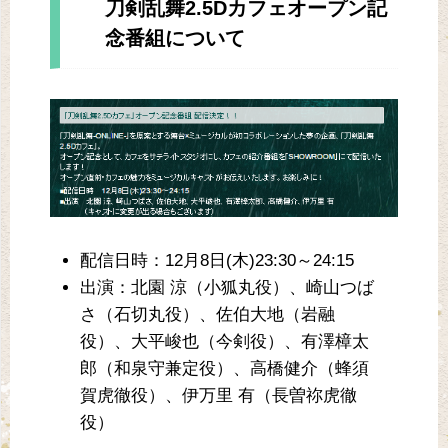
刀剣乱舞2.5Dカフェオープン記
念番組について
配信日時：12月8日(木)23:30～24:15
出演：北園 涼（小狐丸役）、崎山つば
さ（石切丸役）、佐伯大地（岩融
役）、大平峻也（今剣役）、有澤樟太
郎（和泉守兼定役）、高橋健介（蜂須
賀虎徹役）、伊万里 有（長曽祢虎徹
役）