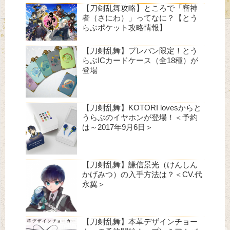
【刀剣乱舞攻略】ところで「審神
者（さにわ）」ってなに？【とう
らぶポケット攻略情報】
【刀剣乱舞】プレバン限定！とう
らぶICカードケース（全18種）が
登場
【刀剣乱舞】KOTORI lovesからと
うらぶのイヤホンが登場！＜予約
は～2017年9月6日＞
【刀剣乱舞】謙信景光（けんしん
かげみつ）の入手方法は？＜CV.代
永翼＞
【刀剣乱舞】本革デザインチョー