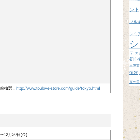
ブ
ント
ツル
レミ
シ
テ
刀
初心
三左文
恒次
宝の里
前抽選→
http://www.toulove-store.com/guide/tokyo.html
)〜12月30日(金)