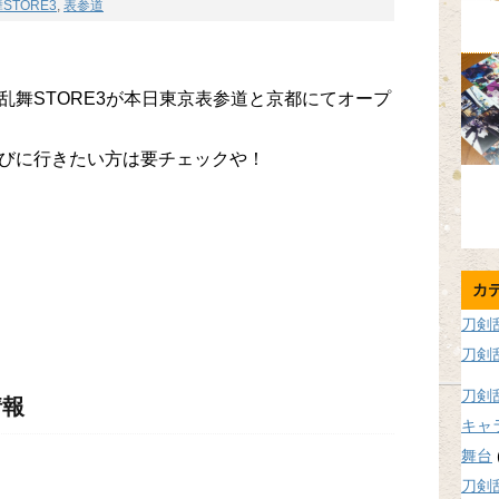
STORE3
,
表参道
乱舞STORE3が本日東京表参道と京都にてオープ
びに行きたい方は要チェックや！
カ
刀剣
刀剣
刀剣
情報
キャ
舞台
刀剣