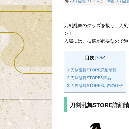
-
刀剣乱舞（とうらぶ）
京都
,
刀剣乱舞
刀剣乱舞のグッズを扱う、刀剣
ン！
入場には、抽選が必要なので遊
目次
[
hide
]
1 刀剣乱舞STORE詳細情報
2 刀剣乱舞STORE3商品
3 刀剣乱舞STORE3店内の様子
刀剣乱舞STORE詳細