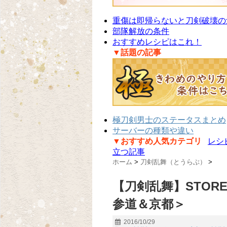
重傷は即帰らないと刀剣破壊の
部隊解放の条件
おすすめレシピはこれ！
▼話題の記事
極刀剣男士のステータスまとめ
サーバーの種類や違い
▼おすすめ人気カテゴリ
レシ
立つ記事
ホーム
>
刀剣乱舞（とうらぶ）
>
【刀剣乱舞】STO
参道＆京都＞
2016/10/29