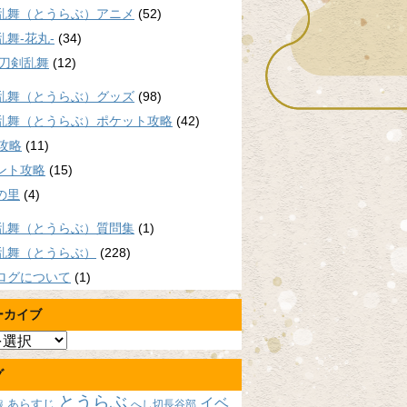
乱舞（とうらぶ）アニメ
(52)
乱舞-花丸-
(34)
/刀剣乱舞
(12)
乱舞（とうらぶ）グッズ
(98)
乱舞（とうらぶ）ポケット攻略
(42)
P攻略
(11)
ント攻略
(15)
の里
(4)
乱舞（とうらぶ）質問集
(1)
乱舞（とうらぶ）
(228)
ログについて
(1)
ーカイブ
グ
とうらぶ
イベ
あらすじ
へし切長谷部
報