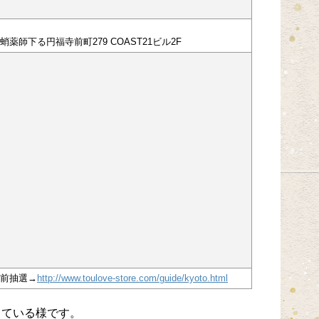
薬師下る円福寺前町279 COAST21ビル2F
前抽選→
http://www.toulove-store.com/guide/kyoto.html
している様です。