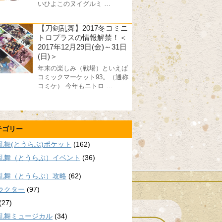
いひよこのヌイグルミ …
【刀剣乱舞】2017冬コミニ
トロプラスの情報解禁！＜
2017年12月29日(金)～31日
(日)＞
年末の楽しみ（戦場）といえば
コミックマーケット93。（通称
コミケ） 今年もニトロ …
テゴリー
乱舞(とうらぶ)ポケット
(162)
乱舞（とうらぶ）イベント
(36)
乱舞（とうらぶ）攻略
(62)
ラクター
(97)
(27)
乱舞ミュージカル
(34)