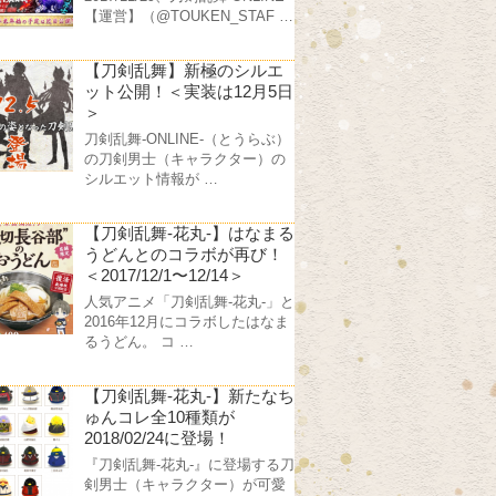
【運営】（@TOUKEN_STAF …
【刀剣乱舞】新極のシルエ
ット公開！＜実装は12月5日
＞
刀剣乱舞-ONLINE-（とうらぶ）
の刀剣男士（キャラクター）の
シルエット情報が …
【刀剣乱舞-花丸-】はなまる
うどんとのコラボが再び！
＜2017/12/1〜12/14＞
人気アニメ「刀剣乱舞-花丸-」と
2016年12月にコラボしたはなま
るうどん。 コ …
【刀剣乱舞-花丸-】新たなち
ゅんコレ全10種類が
2018/02/24に登場！
『刀剣乱舞-花丸-』に登場する刀
剣男士（キャラクター）が可愛