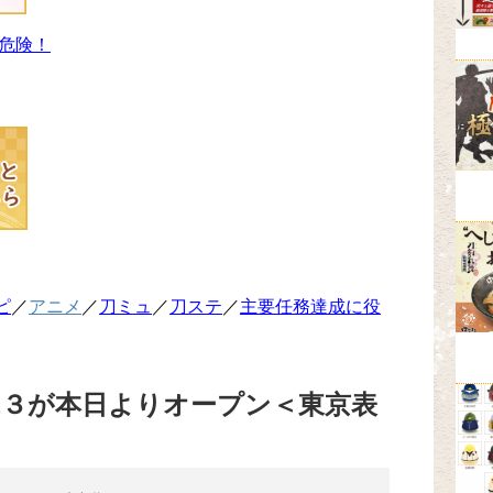
危険！
ピ
／
アニメ
／
刀ミュ
／
刀ステ
／
主要任務達成に役
RE３が本日よりオープン＜東京表