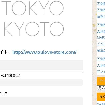
刀剣
刀剣
活撃
刀剣
刀剣
MA
イベ
秘宝
サイト→
http://www.toulove-store.com/
刀剣
刀剣
当ブ
)〜12月31日(土)
ア
ア
ー
8-23
タ
カ
イ
OA情