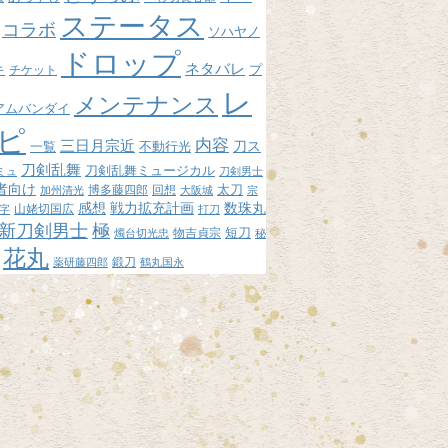
ステータス
コラボ
ソハヤノ
ドロップ
ネタバレ
プ
キ
チケット
レ
メンテナンス
アムバンダイ
ピ
内容
三日月宗近
刀ス
不動行光
一覧
刀剣乱舞
刀剣乱舞ミュージカル
ミュ
刀剣男士
者向け
博多藤四郎
回想
太刀
加州清光
大阪城
宗
感想
戦力拡充計画
数珠丸
山姥切国広
字
打刀
新刀剣男士
極
短刀
物吉貞宗
燭台切光忠
秘
花丸
鍛刀
薬研藤四郎
鶴丸国永