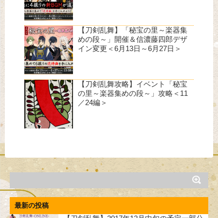
【刀剣乱舞】「秘宝の里～楽器集
めの段～」開催＆信濃藤四郎デザ
イン変更＜6月13日～6月27日＞
【刀剣乱舞攻略】イベント「秘宝
の里～楽器集めの段～」攻略＜11
／24編＞
最新の投稿