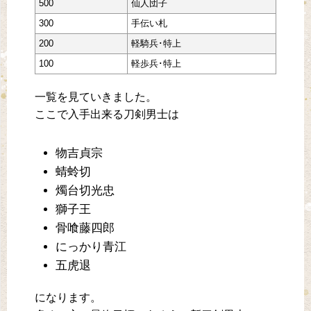
500
仙人団子
300
手伝い札
200
軽騎兵･特上
100
軽歩兵･特上
一覧を見ていきました。
ここで入手出来る刀剣男士は
物吉貞宗
蜻蛉切
燭台切光忠
獅子王
骨喰藤四郎
にっかり青江
五虎退
になります。