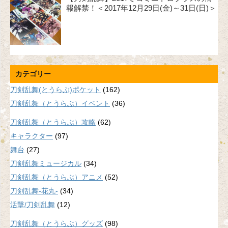
報解禁！＜2017年12月29日(金)～31日(日)＞
カテゴリー
刀剣乱舞(とうらぶ)ポケット
(162)
刀剣乱舞（とうらぶ）イベント
(36)
刀剣乱舞（とうらぶ）攻略
(62)
キャラクター
(97)
舞台
(27)
刀剣乱舞ミュージカル
(34)
刀剣乱舞（とうらぶ）アニメ
(52)
刀剣乱舞-花丸-
(34)
活撃/刀剣乱舞
(12)
刀剣乱舞（とうらぶ）グッズ
(98)