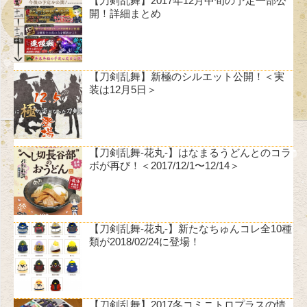
【刀剣乱舞】2017年12月中旬の予定一部公
開！詳細まとめ
【刀剣乱舞】新極のシルエット公開！＜実
装は12月5日＞
【刀剣乱舞-花丸-】はなまるうどんとのコラ
ボが再び！＜2017/12/1〜12/14＞
【刀剣乱舞-花丸-】新たなちゅんコレ全10種
類が2018/02/24に登場！
【刀剣乱舞】2017冬コミニトロプラスの情