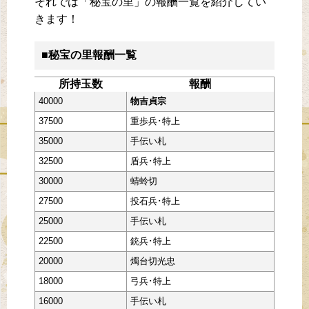
それでは「秘宝の里」の報酬一覧を紹介してい
きます！
■秘宝の里報酬一覧
所持玉数
報酬
40000
物吉貞宗
37500
重歩兵･特上
35000
手伝い札
32500
盾兵･特上
30000
蜻蛉切
27500
投石兵･特上
25000
手伝い札
22500
銃兵･特上
20000
燭台切光忠
18000
弓兵･特上
16000
手伝い札