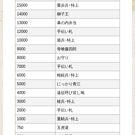
15000
重歩兵･特上
14000
獅子王
13000
幕の内弁当
12000
手伝い札
10000
盾兵･特上
9000
骨喰藤四郎
8000
お守り
7000
手伝い札
6000
精鋭兵･特上
5000
にっかり青江
4000
遠征呼び戻し鳩
3000
槍兵･特上
2000
手伝い札
1000
重騎兵･特上
750
五虎退