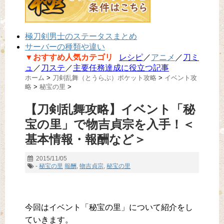
極刀剣男士のステータスまとめ
サーバーの種類や違い
▼おすすめ人気カテゴリ
レシピ
／
アニメ
／
刀ミ
ュ
／
刀ステ
／
主要任務達成に役立つ記事
ホーム
>
刀剣乱舞（とうらぶ）ポケット攻略
>
イベント攻
略
>
秘宝の里
>
【刀剣乱舞攻略】イベント「秘
宝の里」で物吉貞宗を入手！＜
基本情報・報酬など＞
2015/11/05
-
秘宝の里
報酬
,
物吉貞宗
,
秘宝の里
今回はイベント「秘宝の里」について紹介をし
ていきます。