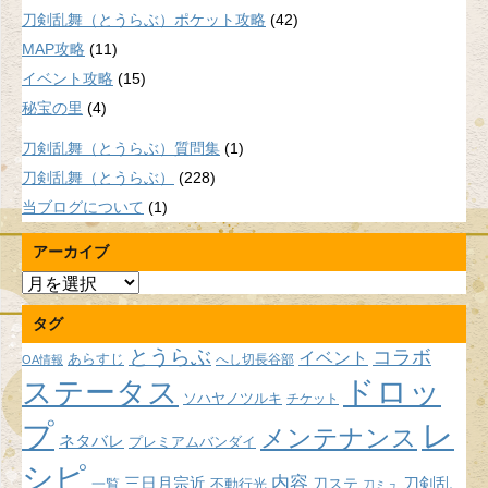
刀剣乱舞（とうらぶ）ポケット攻略
(42)
MAP攻略
(11)
イベント攻略
(15)
秘宝の里
(4)
刀剣乱舞（とうらぶ）質問集
(1)
刀剣乱舞（とうらぶ）
(228)
当ブログについて
(1)
アーカイブ
ア
ー
タグ
カ
イ
とうらぶ
コラボ
イベント
あらすじ
へし切長谷部
OA情報
ブ
ドロッ
ステータス
ソハヤノツルキ
チケット
プ
レ
メンテナンス
ネタバレ
プレミアムバンダイ
シピ
内容
三日月宗近
刀ステ
刀剣乱
不動行光
一覧
刀ミュ