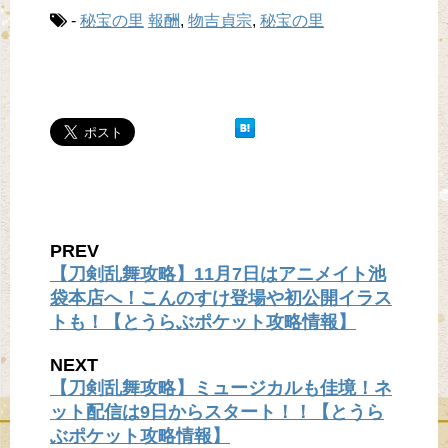
-
秘宝の里
報酬
,
物吉貞宗
,
秘宝の里
PREV
【刀剣乱舞攻略】11月7日はアニメイト池
袋本店へ！こんのすけ登場や初公開イラス
トも！【とうらぶポケット攻略情報】
NEXT
【刀剣乱舞攻略】ミュージカルも佳境！ネ
ット配信は9日からスタート！！【とうら
ぶポケット攻略情報】