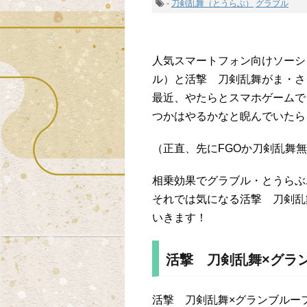
-
刀剣乱舞（とうらぶ）
グラブル
人気スマートフォン向けソーシ
ル）と活撃 刀剣乱舞がま・さ
最近、やたらとスマホゲームで
つかはやるかなと睨んでいたら
（正直、先にFGOか刀剣乱舞
相乗効果でグラブル・とうらぶ
それでは気になる活撃 刀剣乱
いきます！
活撃 刀剣乱舞×グラ
活撃 刀剣乱舞×グランブルー