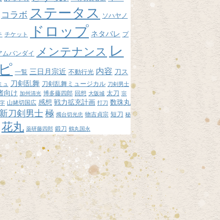
ステータス
コラボ
ソハヤノ
ドロップ
ネタバレ
プ
キ
チケット
レ
メンテナンス
アムバンダイ
ピ
内容
三日月宗近
刀ス
不動行光
一覧
刀剣乱舞
刀剣乱舞ミュージカル
ミュ
刀剣男士
者向け
博多藤四郎
回想
太刀
加州清光
大阪城
宗
感想
戦力拡充計画
数珠丸
山姥切国広
字
打刀
新刀剣男士
極
短刀
物吉貞宗
燭台切光忠
秘
花丸
鍛刀
薬研藤四郎
鶴丸国永