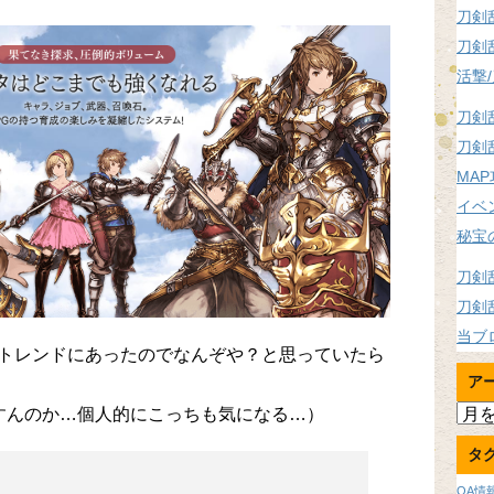
刀剣
刀剣
活撃
刀剣
刀剣
MA
イベ
秘宝
刀剣
刀剣
当ブ
ル」がトレンドにあったのでなんぞや？と思っていたら
ア
ア
すんのか…個人的にこっちも気になる…）
ー
タ
カ
イ
OA情