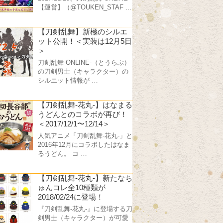
【運営】（@TOUKEN_STAF …
【刀剣乱舞】新極のシルエ
ット公開！＜実装は12月5日
＞
刀剣乱舞-ONLINE-（とうらぶ）
の刀剣男士（キャラクター）の
シルエット情報が …
【刀剣乱舞-花丸-】はなまる
うどんとのコラボが再び！
＜2017/12/1〜12/14＞
人気アニメ「刀剣乱舞-花丸-」と
2016年12月にコラボしたはなま
るうどん。 コ …
【刀剣乱舞-花丸-】新たなち
ゅんコレ全10種類が
2018/02/24に登場！
『刀剣乱舞-花丸-』に登場する刀
剣男士（キャラクター）が可愛