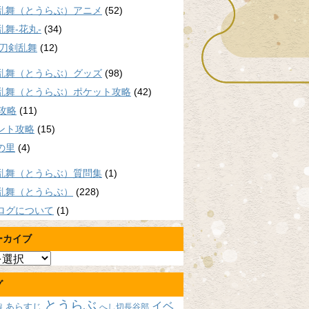
乱舞（とうらぶ）アニメ
(52)
乱舞-花丸-
(34)
/刀剣乱舞
(12)
乱舞（とうらぶ）グッズ
(98)
乱舞（とうらぶ）ポケット攻略
(42)
P攻略
(11)
ント攻略
(15)
の里
(4)
乱舞（とうらぶ）質問集
(1)
乱舞（とうらぶ）
(228)
ログについて
(1)
ーカイブ
グ
とうらぶ
イベ
あらすじ
へし切長谷部
報