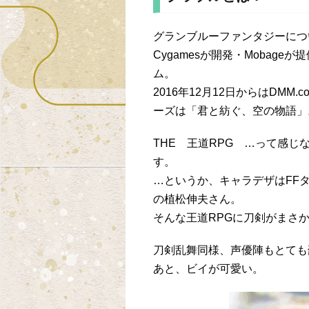
グランブルーファンタジーにつ
Cygamesが開発・Mobag
ム。
2016年12月12日からはDM
ーズは「君と紡ぐ、空の物語」
THE 王道RPG …って感
す。
…というか、キャラデザはFF
の植松伸夫さん。
そんな王道RPGに刀剣がまさ
刀剣乱舞同様、声優陣もとても
あと、ビイが可愛い。