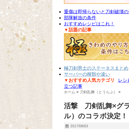
重傷は即帰らないと刀剣破壊の
部隊解放の条件
おすすめレシピはこれ！
▼話題の記事
極刀剣男士のステータスまとめ
サーバーの種類や違い
▼おすすめ人気カテゴリ
レシ
立つ記事
ホーム
>
刀剣乱舞（とうらぶ）
>
活撃 刀剣乱舞×グ
ル）のコラボ決定！
2017/08/03