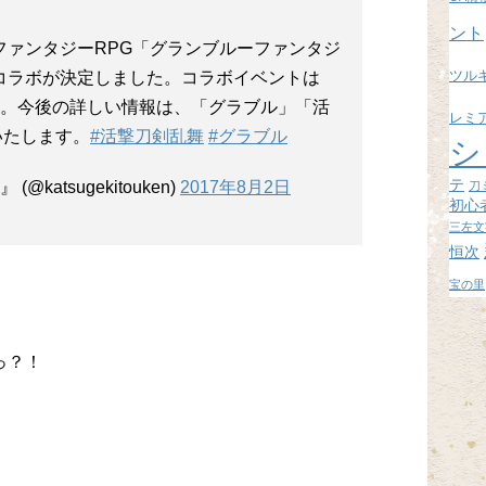
ブ
ント
のファンタジーRPG「グランブルーファンタジ
コラボが決定しました。コラボイベントは
ツル
です。今後の詳しい情報は、「グラブル」「活
レミ
いたします。
#活撃刀剣乱舞
#グラブル
シ
テ
katsugekitouken)
2017年8月2日
刀
初心
三左文
恒次
宝の里
っ？！