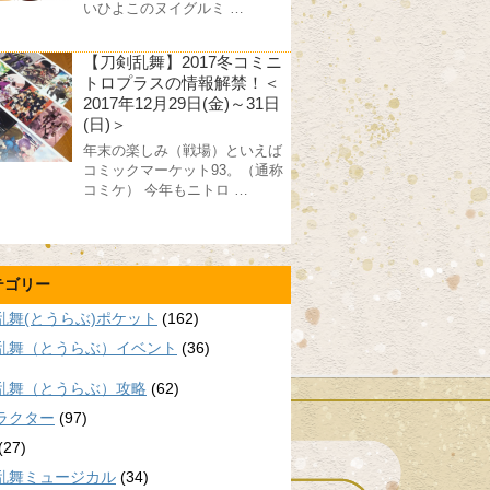
いひよこのヌイグルミ …
【刀剣乱舞】2017冬コミニ
トロプラスの情報解禁！＜
2017年12月29日(金)～31日
(日)＞
年末の楽しみ（戦場）といえば
コミックマーケット93。（通称
コミケ） 今年もニトロ …
テゴリー
乱舞(とうらぶ)ポケット
(162)
乱舞（とうらぶ）イベント
(36)
乱舞（とうらぶ）攻略
(62)
ラクター
(97)
(27)
乱舞ミュージカル
(34)