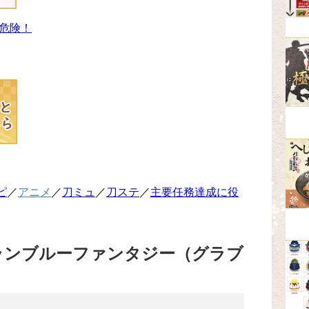
危険！
ピ
／
アニメ
／
刀ミュ
／
刀ステ
／
主要任務達成に役
ランブルーファンタジー（グラブ