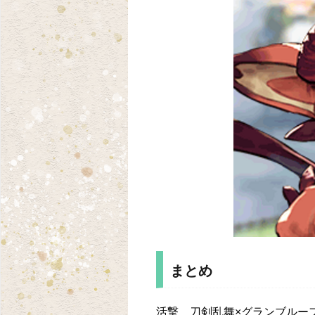
まとめ
活撃 刀剣乱舞×グランブルー