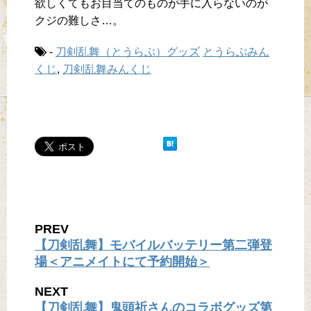
欲しくてもお目当てのものが手に入らないのが
クジの難しさ…。
-
刀剣乱舞（とうらぶ）グッズ
とうらぶみん
くじ
,
刀剣乱舞みんくじ
PREV
【刀剣乱舞】モバイルバッテリー第二弾登
場＜アニメイトにて予約開始＞
NEXT
【刀剣乱舞】鬼頭祈さんのコラボグッズ第