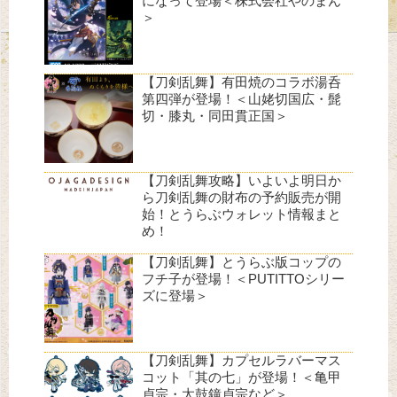
になって登場＜株式会社やのまん
＞
【刀剣乱舞】有田焼のコラボ湯呑
第四弾が登場！＜山姥切国広・髭
切・膝丸・同田貫正国＞
【刀剣乱舞攻略】いよいよ明日か
ら刀剣乱舞の財布の予約販売が開
始！とうらぶウォレット情報まと
め！
【刀剣乱舞】とうらぶ版コップの
フチ子が登場！＜PUTITTOシリー
ズに登場＞
【刀剣乱舞】カプセルラバーマス
コット「其の七」が登場！＜亀甲
貞宗・太鼓鐘貞宗など＞