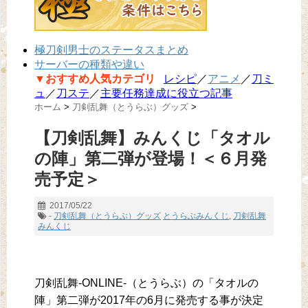
極刀剣男士のステータスまとめ
サーバーの種類や違い
▼おすすめ人気カテゴリ
レシピ
／
アニメ
／
刀ミ
ュ
／
刀ステ
／
主要任務達成に役立つ記事
ホーム
>
刀剣乱舞（とうらぶ）グッズ
>
【刀剣乱舞】みんくじ「タオル
の陣」第二弾が登場！＜６月発
売予定＞
2017/05/22
-
刀剣乱舞（とうらぶ）グッズ
とうらぶみんくじ
,
刀剣乱舞
みんくじ
刀剣乱舞-ONLINE-（とうらぶ）の「タオルの
陣」第二弾が2017年の6月に発売する事が決定