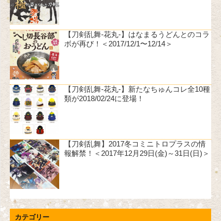
【刀剣乱舞-花丸-】はなまるうどんとのコラ
ボが再び！＜2017/12/1〜12/14＞
【刀剣乱舞-花丸-】新たなちゅんコレ全10種
類が2018/02/24に登場！
【刀剣乱舞】2017冬コミニトロプラスの情
報解禁！＜2017年12月29日(金)～31日(日)＞
カテゴリー