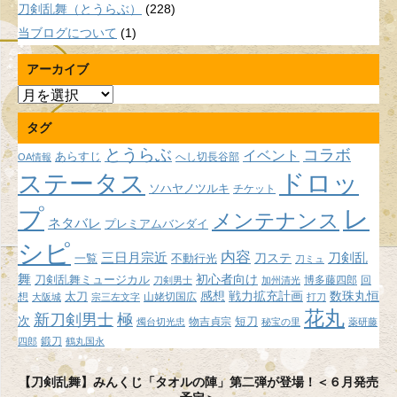
刀剣乱舞（とうらぶ）
(228)
当ブログについて
(1)
アーカイブ
ア
ー
タグ
カ
イ
とうらぶ
コラボ
イベント
あらすじ
へし切長谷部
OA情報
ブ
ドロッ
ステータス
ソハヤノツルキ
チケット
プ
レ
メンテナンス
ネタバレ
プレミアムバンダイ
シピ
内容
三日月宗近
刀ステ
刀剣乱
不動行光
一覧
刀ミュ
舞
初心者向け
刀剣乱舞ミュージカル
博多藤四郎
回
刀剣男士
加州清光
感想
戦力拡充計画
数珠丸恒
想
太刀
山姥切国広
大阪城
宗三左文字
打刀
花丸
新刀剣男士
極
次
短刀
物吉貞宗
燭台切光忠
秘宝の里
薬研藤
鍛刀
四郎
鶴丸国永
【刀剣乱舞】みんくじ「タオルの陣」第二弾が登場！＜６月発売