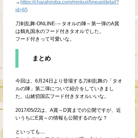
→
https://charahiroba.com/minkuji/lineup/detail?
id=65
刀剣乱舞-ONLINE-～タオルの陣～第一弾のA賞
は鶴丸国永のフード付きタオルでした。
フード付きって可愛いな。
まとめ
今回は、6月24日より登場する刀剣乱舞の「タオ
ルの陣」第二弾について紹介をしていきまし
た。山姥切国広フード付きタオルいいな。
2017/05/22は、A賞～D賞までの公開ですが、近
いうちにE賞～の情報も公開するのかな？
といっても…