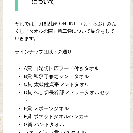
について
それでは、刀剣乱舞-ONLINE-（とうらぶ）みん
くじ「タオルの陣」第二弾について紹介をして
いきます。
ラインナップは以下の通り
A賞 山姥切国広フード付きタオル
B賞 和泉守兼定マントタオル
C賞 太鼓鐘貞宗マントタオル
D賞 へし切長谷部マフラータオルセッ
ト
E賞 スポーツタオル
F賞 ポケットタオルハンカチ
G賞 ハンドタオル
ラストゲット賞 バスタオル