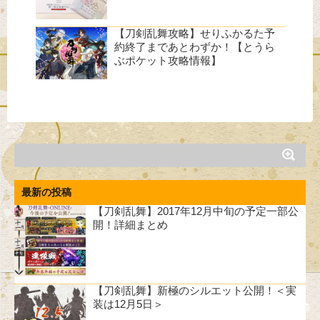
【刀剣乱舞攻略】せりふかるた予
約終了まであとわずか！【とうら
ぶポケット攻略情報】
最新の投稿
【刀剣乱舞】2017年12月中旬の予定一部公
開！詳細まとめ
【刀剣乱舞】新極のシルエット公開！＜実
装は12月5日＞