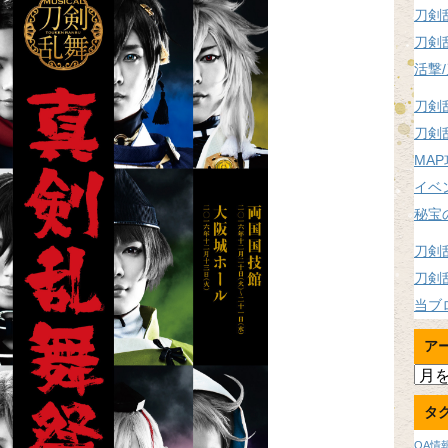
刀剣
刀剣
活撃
刀剣
刀剣
MA
イベ
秘宝
刀剣
刀剣
当ブ
ア
ア
ー
タ
カ
イ
OA情