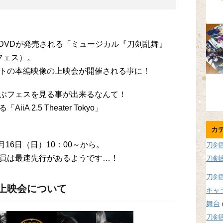
ay＆DVDが発売される「ミュージカル『刀剣乱舞』
フェス）。
トの本編映像の上映会が開催される事に！
ぶフェスを見る事が出来るなんて！
 2.5 Theater Tokyo」
カ
）
月16日（日）10：00～から。
刀剣
員は最速先行があるようです…！
刀剣
刀剣
上映会について
キャ
舞台
刀剣