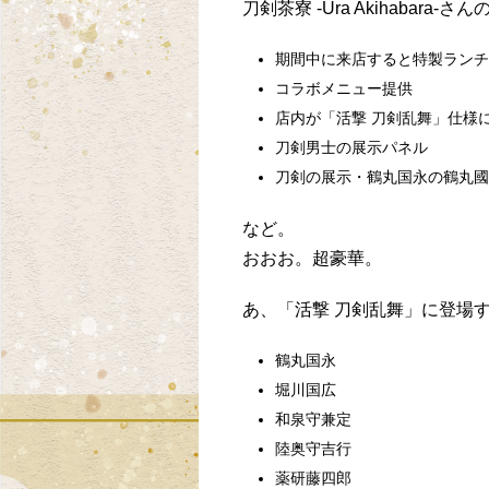
刀剣茶寮 -Ura Akihabara-さ
期間中に来店すると特製ランチ
コラボメニュー提供
店内が「活撃 刀剣乱舞」仕様
刀剣男士の展示パネル
刀剣の展示・鶴丸国永の鶴丸國
など。
おおお。超豪華。
あ、「活撃 刀剣乱舞」に登場
鶴丸国永
堀川国広
和泉守兼定
陸奥守吉行
薬研藤四郎