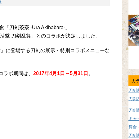
寮
茶寮 -Ura Akihabara-」
「活撃 刀剣乱舞」とのコラボが決定しました。
舞」に登場する刀剣の展示・特別コラボメニューな
のコラボ期間は、
2017年4月1日～5月31日
。
カ
刀剣
刀剣
刀剣
キャ
舞台
刀剣