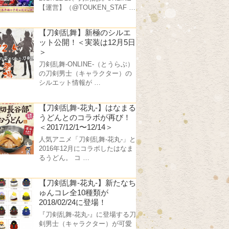
【運営】（@TOUKEN_STAF …
【刀剣乱舞】新極のシルエ
ット公開！＜実装は12月5日
＞
刀剣乱舞-ONLINE-（とうらぶ）
の刀剣男士（キャラクター）の
シルエット情報が …
【刀剣乱舞-花丸-】はなまる
うどんとのコラボが再び！
＜2017/12/1〜12/14＞
人気アニメ「刀剣乱舞-花丸-」と
2016年12月にコラボしたはなま
るうどん。 コ …
【刀剣乱舞-花丸-】新たなち
ゅんコレ全10種類が
2018/02/24に登場！
『刀剣乱舞-花丸-』に登場する刀
剣男士（キャラクター）が可愛