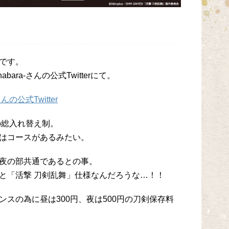
です。
abara-さんの公式Twitterにて。
さんの公式Twitter
の総入れ替え制。
はコースがあるみたい。
夜の部共通であるとの事。
と「活撃 刀剣乱舞」仕様なんだろうな…！！
スの為に昼は300円、夜は500円の刀剣保存料