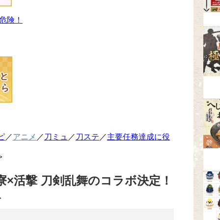
危険！
ピ
／
アニメ
／
刀ミュ
／
刀ステ
／
主要任務達成に役
>
寮×活撃 刀剣乱舞のコラボ決定！
＞