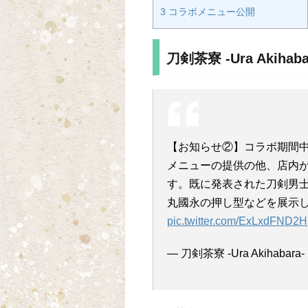
3 コラボメニュー公開
【お知らせ②】コラボ期間中、「刀
メニューの提供の他、店内が
す。既に発表された刀剣男
丸國永の押し型などを展示
pic.twitter.com/ExLxdFND2H
— 刀剣茶寮 -Ura Akihabara- 