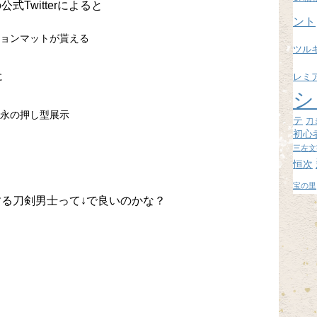
んの公式Twitterによると
ブ
ント
ョンマットが貰える
ツル
に
レミ
シ
永の押し型展示
テ
刀
初心
三左文
恒次
宝の里
する刀剣男士って↓で良いのかな？