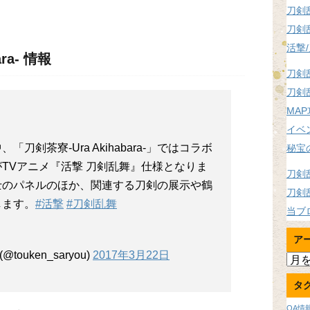
刀剣
刀剣
活撃
刀剣茶寮 -Ura Akihabara-‏ 情報
刀剣
刀剣
MA
イベ
剣茶寮-Ura Akihabara-」ではコラボ
秘宝
TVアニメ『活撃 刀剣乱舞』仕様となりま
刀剣
士のパネルのほか、関連する刀剣の展示や鶴
刀剣
します。
#活撃
#刀剣乱舞
当ブ
ア
(@touken_saryou)
2017年3月22日
ア
ー
タ
カ
イ
OA情