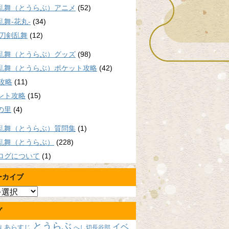
乱舞（とうらぶ）アニメ
(52)
乱舞-花丸-
(34)
/刀剣乱舞
(12)
乱舞（とうらぶ）グッズ
(98)
乱舞（とうらぶ）ポケット攻略
(42)
P攻略
(11)
ント攻略
(15)
の里
(4)
乱舞（とうらぶ）質問集
(1)
乱舞（とうらぶ）
(228)
ログについて
(1)
ーカイブ
グ
とうらぶ
イベ
あらすじ
へし切長谷部
報