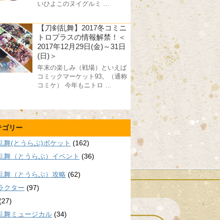
いひよこのヌイグルミ …
【刀剣乱舞】2017冬コミニ
トロプラスの情報解禁！＜
2017年12月29日(金)～31日
(日)＞
年末の楽しみ（戦場）といえば
コミックマーケット93。（通称
コミケ） 今年もニトロ …
テゴリー
乱舞(とうらぶ)ポケット
(162)
乱舞（とうらぶ）イベント
(36)
乱舞（とうらぶ）攻略
(62)
ラクター
(97)
(27)
乱舞ミュージカル
(34)