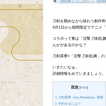
-
刀剣乱舞(とうらぶ)ポケット
刀剣茶
刀剣を眺めながら味わう創作和食「刀剣
4月1日から期間限定でアニメ
コラボって事は「活撃 刀剣乱
んかがあるのかな？
刀剣茶寮×「活撃 刀剣乱舞」
いきたいなぁ。
詳細情報をみていきましょう。
目次
[
hide
]
1 刀剣茶寮 -Ura Akihabara-‏ 情報
2 予約するには？