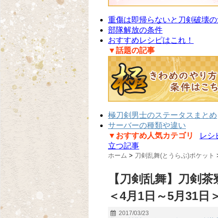
重傷は即帰らないと刀剣破壊の
部隊解放の条件
おすすめレシピはこれ！
▼話題の記事
極刀剣男士のステータスまとめ
サーバーの種類や違い
▼おすすめ人気カテゴリ
レシ
立つ記事
ホーム
>
刀剣乱舞(とうらぶ)ポケット
【刀剣乱舞】刀剣茶
＜4月1日～5月31日
2017/03/23