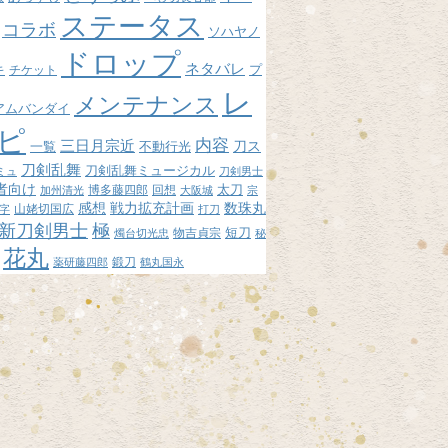
ステータス
コラボ
ソハヤノ
ドロップ
ネタバレ
プ
キ
チケット
レ
メンテナンス
アムバンダイ
ピ
内容
三日月宗近
刀ス
不動行光
一覧
刀剣乱舞
刀剣乱舞ミュージカル
ミュ
刀剣男士
者向け
博多藤四郎
回想
太刀
加州清光
大阪城
宗
感想
戦力拡充計画
数珠丸
山姥切国広
字
打刀
新刀剣男士
極
短刀
物吉貞宗
燭台切光忠
秘
花丸
鍛刀
薬研藤四郎
鶴丸国永