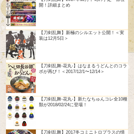
開！詳細まとめ
【刀剣乱舞】新極のシルエット公開！＜実
装は12月5日＞
【刀剣乱舞-花丸-】はなまるうどんとのコラ
ボが再び！＜2017/12/1〜12/14＞
【刀剣乱舞-花丸-】新たなちゅんコレ全10種
類が2018/02/24に登場！
【刀剣乱舞】2017冬コミニトロプラスの情