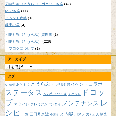
刀剣乱舞（とうらぶ）ポケット攻略
(42)
MAP攻略
(11)
イベント攻略
(15)
秘宝の里
(4)
刀剣乱舞（とうらぶ）質問集
(1)
刀剣乱舞（とうらぶ）
(228)
当ブログについて
(1)
アーカイブ
ア
ー
タグ
カ
イ
とうらぶ
コラボ
イベント
あらすじ
へし切長谷部
OA情報
ブ
ドロッ
ステータス
ソハヤノツルキ
チケット
プ
レ
メンテナンス
ネタバレ
プレミアムバンダイ
シピ
内容
三日月宗近
刀ステ
刀剣乱
不動行光
一覧
刀ミュ