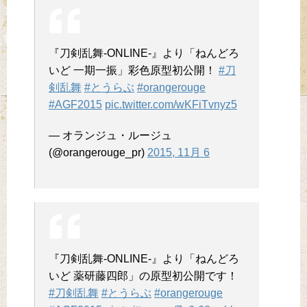
『刀剣乱舞-ONLINE-』より「ねんどろ
いど 一期一振」彩色原型初公開！
#刀
剣乱舞
#とうらぶ
#orangerouge
#AGF2015
pic.twitter.com/wKFiTvnyz5
— オランジュ・ルージュ
(@orangerouge_pr)
2015, 11月 6
『刀剣乱舞-ONLINE-』より「ねんどろ
いど 薬研藤四郎」の原型初公開です！
#刀剣乱舞
#とうらぶ
#orangerouge