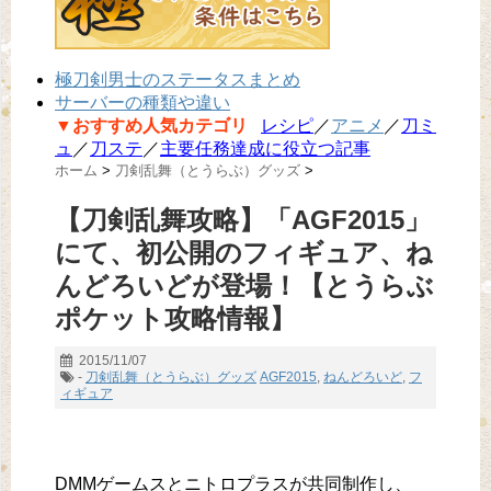
極刀剣男士のステータスまとめ
サーバーの種類や違い
▼おすすめ人気カテゴリ
レシピ
／
アニメ
／
刀ミ
ュ
／
刀ステ
／
主要任務達成に役立つ記事
ホーム
>
刀剣乱舞（とうらぶ）グッズ
>
【刀剣乱舞攻略】「AGF2015」
にて、初公開のフィギュア、ね
んどろいどが登場！【とうらぶ
ポケット攻略情報】
2015/11/07
-
刀剣乱舞（とうらぶ）グッズ
AGF2015
,
ねんどろいど
,
フ
ィギュア
DMMゲームスとニトロプラスが共同制作し、