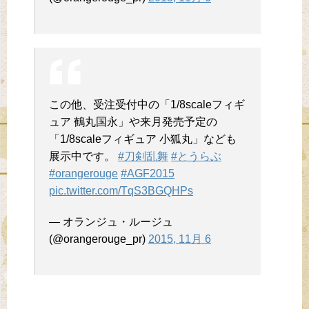
この他、受注受付中の「1/8scaleフィギ
ュア 鶴丸国永」や来月発売予定の
「1/8scaleフィギュア 小狐丸」なども
展示中です。
#刀剣乱舞
#とうらぶ
#orangerouge
#AGF2015
pic.twitter.com/TqS3BGQHPs
— オランジュ・ルージュ
(@orangerouge_pr)
2015, 11月 6