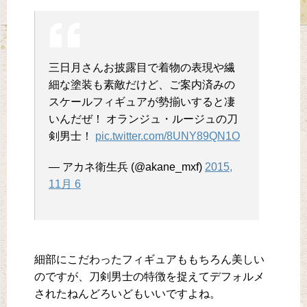
三日月さんお披露目で着物の表現や繊
細な塗装も素敵だけど、ご案内済みの
スケールフィギュアが勢揃いすると凄
いんだぜ！ オランジュ・ルージュの刀
剣男士！
pic.twitter.com/8UNY89QN1O
— アカネ衛生兵 (@akane_mxf)
2015,
11月 6
細部にこだわったフィギュアももちろん美しい
のですが、刀剣男士の特徴を捉えてデフォルメ
されたねんどろいどもいいですよね。