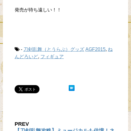
発売が待ち遠しい！！
-
刀剣乱舞（とうらぶ）グッズ
AGF2015
,
ね
んどろいど
,
フィギュア
PREV
【刀剣乱舞攻略】ミュージカルも佳境！ネ