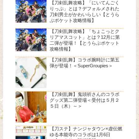
【刀剣乱舞攻略】「にいてんごく
りっぷ」とは？デフォルメされた
刀剣男士がかわいらしい【とうら
ぶポケット攻略情報】
【刀剣乱舞攻略】「ちょこっとク
リアマスコット」とは？12月に第
二弾が登場！【とうらぶポケット
攻略情報】
【刀剣乱舞】コラボ腕時計に第五
弾が登場！＜SuperGroupies＞
【刀剣乱舞】鬼頭祈さんのコラボ
グッズ第二弾登場＜受付は５月２
５日（木）～＞
【刀ステ】ナンジャタウン×虚伝燃
ゆる本能寺のコラボは1月6日