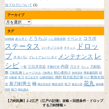
当ブログについて
(1)
アーカイブ
ア
ー
タグ
カ
イ
とうらぶ
コラボ
イベント
あらすじ
へし切長谷部
OA情報
ブ
ドロッ
ステータス
ソハヤノツルキ
チケット
プ
レ
メンテナンス
ネタバレ
プレミアムバンダイ
シピ
内容
三日月宗近
刀ステ
刀剣乱
不動行光
一覧
刀ミュ
舞
初心者向け
刀剣乱舞ミュージカル
博多藤四郎
回
刀剣男士
加州清光
感想
戦力拡充計画
数珠丸恒
想
太刀
山姥切国広
大阪城
宗三左文字
打刀
花丸
新刀剣男士
極
次
短刀
物吉貞宗
燭台切光忠
秘宝の里
薬研藤
鍛刀
四郎
鶴丸国永
【刀剣乱舞】2-2江戸（江戸の記憶）攻略＜回想条件・ドロップ
する刀剣情報＞