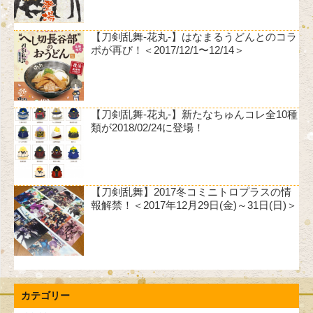
【刀剣乱舞-花丸-】はなまるうどんとのコラ
ボが再び！＜2017/12/1〜12/14＞
【刀剣乱舞-花丸-】新たなちゅんコレ全10種
類が2018/02/24に登場！
【刀剣乱舞】2017冬コミニトロプラスの情
報解禁！＜2017年12月29日(金)～31日(日)＞
カテゴリー