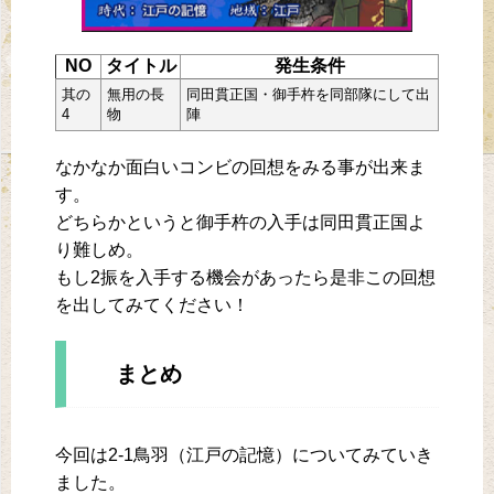
NO
タイトル
発生条件
其の
無用の長
同田貫正国・御手杵を同部隊にして出
4
物
陣
なかなか面白いコンビの回想をみる事が出来ま
す。
どちらかというと御手杵の入手は同田貫正国よ
り難しめ。
もし2振を入手する機会があったら是非この回想
を出してみてください！
まとめ
今回は2-1鳥羽（江戸の記憶）についてみていき
ました。