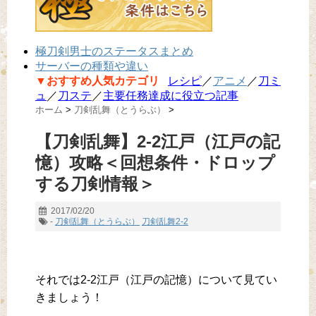
極刀剣男士のステータスまとめ
サーバーの種類や違い
▼おすすめ人気カテゴリ
レシピ
／
アニメ
／
刀ミ
ュ
／
刀ステ
／
主要任務達成に役立つ記事
ホーム
>
刀剣乱舞（とうらぶ）
>
【刀剣乱舞】2-2江戸（江戸の記
憶）攻略＜回想条件・ドロップ
する刀剣情報＞
2017/02/20
-
刀剣乱舞（とうらぶ）
刀剣乱舞2-2
それでは2-2江戸（江戸の記憶）について見てい
きましょう！