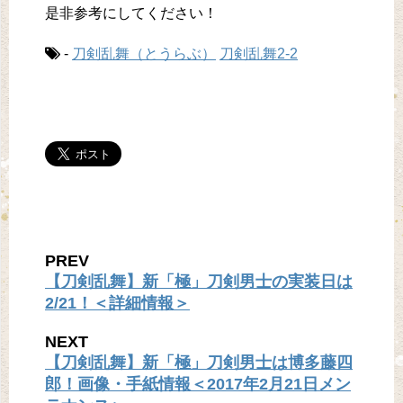
是非参考にしてください！
-
刀剣乱舞（とうらぶ）
刀剣乱舞2-2
PREV
【刀剣乱舞】新「極」刀剣男士の実装日は
2/21！＜詳細情報＞
NEXT
【刀剣乱舞】新「極」刀剣男士は博多藤四
郎！画像・手紙情報＜2017年2月21日メン