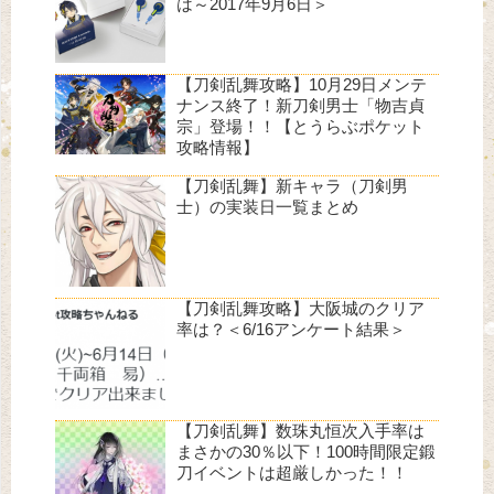
は～2017年9月6日＞
【刀剣乱舞攻略】10月29日メンテ
ナンス終了！新刀剣男士「物吉貞
宗」登場！！【とうらぶポケット
攻略情報】
【刀剣乱舞】新キャラ（刀剣男
士）の実装日一覧まとめ
【刀剣乱舞攻略】大阪城のクリア
率は？＜6/16アンケート結果＞
【刀剣乱舞】数珠丸恒次入手率は
まさかの30％以下！100時間限定鍛
刀イベントは超厳しかった！！