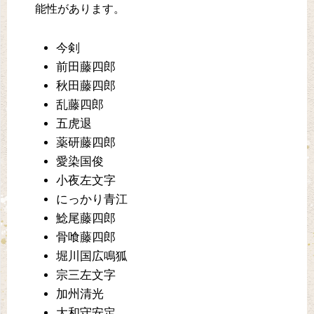
能性があります。
今剣
前田藤四郎
秋田藤四郎
乱藤四郎
五虎退
薬研藤四郎
愛染国俊
小夜左文字
にっかり青江
鯰尾藤四郎
骨喰藤四郎
堀川国広鳴狐
宗三左文字
加州清光
大和守安定