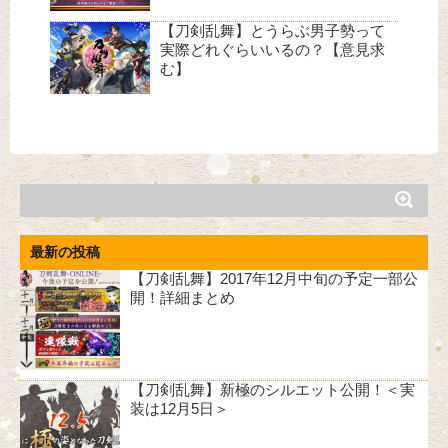
【刀剣乱舞】とうらぶ男子勢って
実際どれぐらいいるの？【意見求
む】
最新の投稿
【刀剣乱舞】2017年12月中旬の予定一部公
開！詳細まとめ
【刀剣乱舞】新極のシルエット公開！＜実
装は12月5日＞