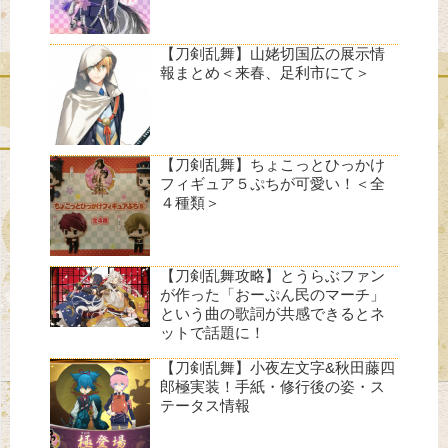
【刀剣乱舞】山姥切国広の展示情
報まとめ＜来春、足利市にて＞
【刀剣乱舞】ちょこっとひっかけ
フィギュア５ぷちが可愛い！＜全
４種類＞
【刀剣乱舞攻略】とうらぶファン
が作った「おーぷん民のマーチ」
という曲の歌詞が共感できるとネ
ットで話題に！
【刀剣乱舞】小夜左文字&秋田藤四
郎極実装！手紙・修行後の姿・ス
テータス情報