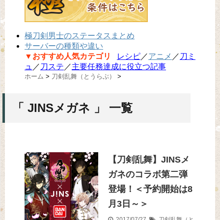
極刀剣男士のステータスまとめ
サーバーの種類や違い
▼おすすめ人気カテゴリ
レシピ
／
アニメ
／
刀ミ
ュ
／
刀ステ
／
主要任務達成に役立つ記事
ホーム
>
刀剣乱舞（とうらぶ）
>
「 JINSメガネ 」 一覧
【刀剣乱舞】JINSメ
ガネのコラボ第二弾
登場！＜予約開始は8
月3日～＞
2017/07/27
刀剣乱舞（と