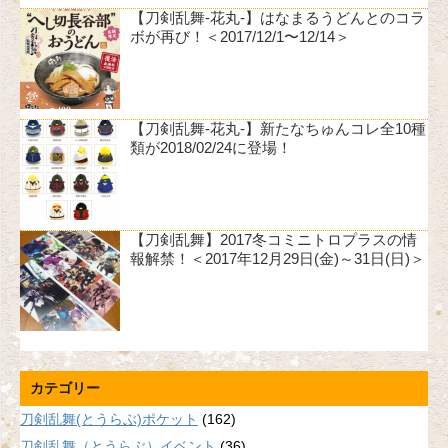
【刀剣乱舞-花丸-】はなまるうどんとのコラ
ボが再び！＜2017/12/1〜12/14＞
【刀剣乱舞-花丸-】新たなちゅんコレ全10種
類が2018/02/24に登場！
【刀剣乱舞】2017冬コミニトロプラスの情
報解禁！＜2017年12月29日(金)～31日(日)＞
カテゴリー
刀剣乱舞(とうらぶ)ポケット
(162)
刀剣乱舞（とうらぶ）イベント
(36)