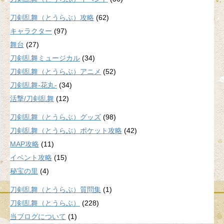
刀剣乱舞（とうらぶ）攻略
(62)
キャラクター
(97)
舞台
(27)
刀剣乱舞ミュージカル
(34)
刀剣乱舞（とうらぶ）アニメ
(52)
刀剣乱舞-花丸-
(34)
活撃/刀剣乱舞
(12)
刀剣乱舞（とうらぶ）グッズ
(98)
刀剣乱舞（とうらぶ）ポケット攻略
(42)
MAP攻略
(11)
イベント攻略
(15)
秘宝の里
(4)
刀剣乱舞（とうらぶ）質問集
(1)
刀剣乱舞（とうらぶ）
(228)
当ブログについて
(1)