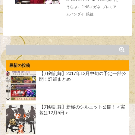
うらぶ）
JINSメガネ
,
プレミア
ムバンダイ
,
眼鏡
最新の投稿
【刀剣乱舞】2017年12月中旬の予定一部公
開！詳細まとめ
【刀剣乱舞】新極のシルエット公開！＜実
装は12月5日＞