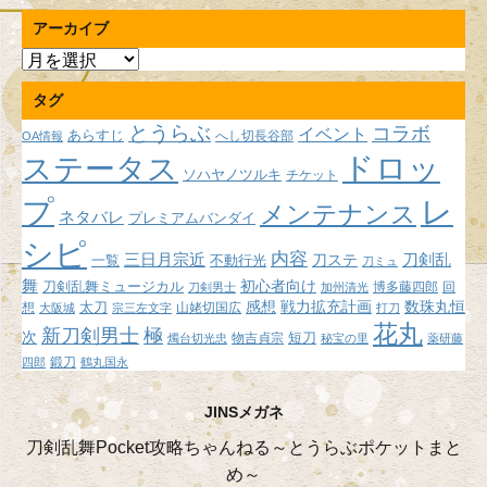
アーカイブ
ア
ー
タグ
カ
イ
とうらぶ
コラボ
イベント
あらすじ
へし切長谷部
OA情報
ブ
ドロッ
ステータス
ソハヤノツルキ
チケット
プ
レ
メンテナンス
ネタバレ
プレミアムバンダイ
シピ
内容
三日月宗近
刀ステ
刀剣乱
不動行光
一覧
刀ミュ
舞
初心者向け
刀剣乱舞ミュージカル
博多藤四郎
回
刀剣男士
加州清光
感想
戦力拡充計画
数珠丸恒
想
太刀
山姥切国広
大阪城
宗三左文字
打刀
花丸
新刀剣男士
極
次
短刀
物吉貞宗
燭台切光忠
秘宝の里
薬研藤
鍛刀
四郎
鶴丸国永
JINSメガネ
刀剣乱舞Pocket攻略ちゃんねる～とうらぶポケットまと
め～