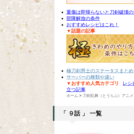
重傷は即帰らないと刀剣破壊の
部隊解放の条件
おすすめレシピはこれ！
▼話題の記事
極刀剣男士のステータスまとめ
サーバーの種類や違い
▼おすすめ人気カテゴリ
レシ
立つ記事
ホーム
>
刀剣乱舞（とうらぶ）アニメ
「 ９話 」 一覧