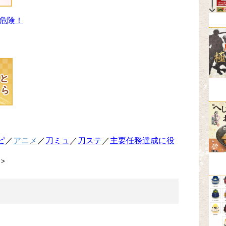
危険！
ピ
／
アニメ
／
刀ミュ
／
刀ステ
／
主要任務達成に役
>