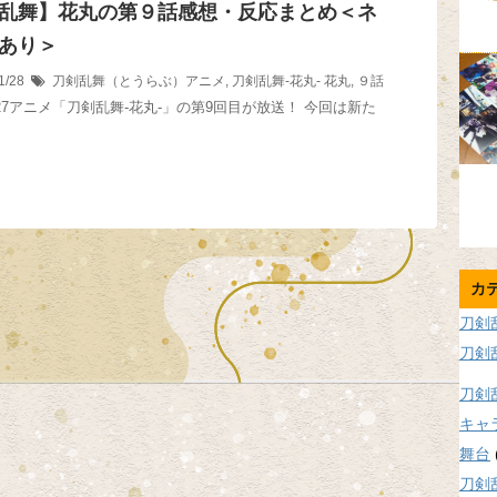
乱舞】花丸の第９話感想・反応まとめ＜ネ
あり＞
1/28
刀剣乱舞（とうらぶ）アニメ
,
刀剣乱舞-花丸-
花丸
,
９話
11/27アニメ「刀剣乱舞-花丸-」の第9回目が放送！ 今回は新た
カ
刀剣
刀剣
刀剣
キャ
舞台
刀剣