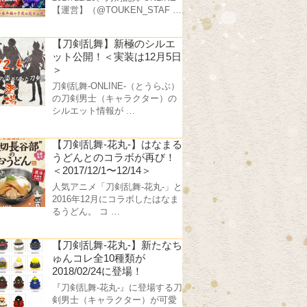
【運営】（@TOUKEN_STAF …
【刀剣乱舞】新極のシルエ
ット公開！＜実装は12月5日
＞
刀剣乱舞-ONLINE-（とうらぶ）
の刀剣男士（キャラクター）の
シルエット情報が …
【刀剣乱舞-花丸-】はなまる
うどんとのコラボが再び！
＜2017/12/1〜12/14＞
人気アニメ「刀剣乱舞-花丸-」と
2016年12月にコラボしたはなま
るうどん。 コ …
【刀剣乱舞-花丸-】新たなち
ゅんコレ全10種類が
2018/02/24に登場！
『刀剣乱舞-花丸-』に登場する刀
剣男士（キャラクター）が可愛