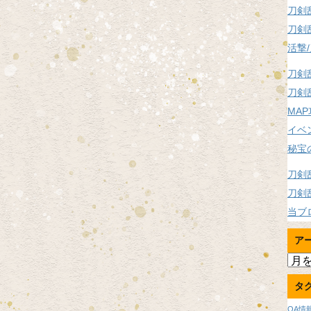
刀剣
刀剣
活撃
刀剣
刀剣
MA
イベ
秘宝
刀剣
刀剣
当ブ
ア
ア
ー
タ
カ
イ
OA情