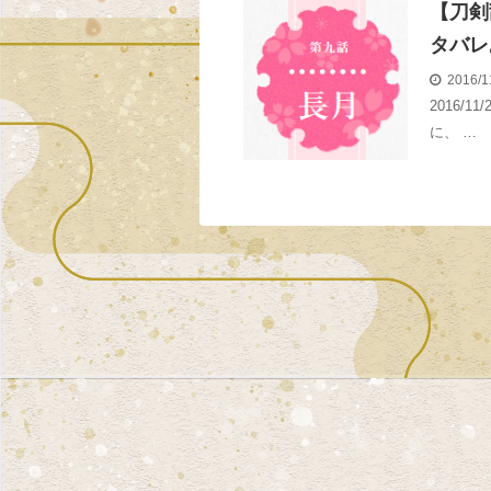
【刀剣
タバレ
2016/1
2016/
に、 …