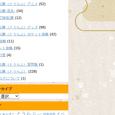
乱舞（とうらぶ）アニメ
(52)
乱舞-花丸-
(34)
/刀剣乱舞
(12)
乱舞（とうらぶ）グッズ
(98)
乱舞（とうらぶ）ポケット攻略
(42)
P攻略
(11)
ント攻略
(15)
の里
(4)
乱舞（とうらぶ）質問集
(1)
乱舞（とうらぶ）
(228)
ログについて
(1)
ーカイブ
グ
とうらぶ
イベ
あらすじ
へし切長谷部
報