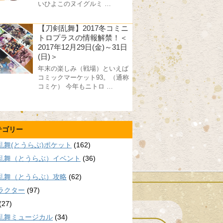
いひよこのヌイグルミ …
【刀剣乱舞】2017冬コミニ
トロプラスの情報解禁！＜
2017年12月29日(金)～31日
(日)＞
年末の楽しみ（戦場）といえば
コミックマーケット93。（通称
コミケ） 今年もニトロ …
テゴリー
乱舞(とうらぶ)ポケット
(162)
乱舞（とうらぶ）イベント
(36)
乱舞（とうらぶ）攻略
(62)
ラクター
(97)
(27)
乱舞ミュージカル
(34)