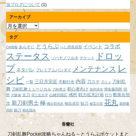
当ブログについて
(1)
アーカイブ
ア
ー
タグ
カ
イ
とうらぶ
コラボ
イベント
あらすじ
へし切長谷部
OA情報
ブ
ドロッ
ステータス
ソハヤノツルキ
チケット
プ
レ
メンテナンス
ネタバレ
プレミアムバンダイ
シピ
内容
三日月宗近
刀ステ
刀剣乱
不動行光
一覧
刀ミュ
舞
初心者向け
刀剣乱舞ミュージカル
博多藤四郎
回
刀剣男士
加州清光
感想
戦力拡充計画
数珠丸恒
想
太刀
山姥切国広
大阪城
宗三左文字
打刀
花丸
新刀剣男士
極
次
短刀
物吉貞宗
燭台切光忠
秘宝の里
薬研藤
鍛刀
四郎
鶴丸国永
香蘭社
刀剣乱舞Pocket攻略ちゃんねる～とうらぶポケットまと