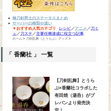
極刀剣男士のステータスまとめ
サーバーの種類や違い
▼おすすめ人気カテゴリ
レシピ
／
アニメ
／
刀ミ
ュ
／
刀ステ
／
主要任務達成に役立つ記事
ホーム
>
刀剣乱舞（とうらぶ）グッズ
>
「 香蘭社 」 一覧
【刀剣乱舞】とうら
ぶ×香蘭社コラボした
有田焼（湯呑）がプ
レバンより発売決
定！