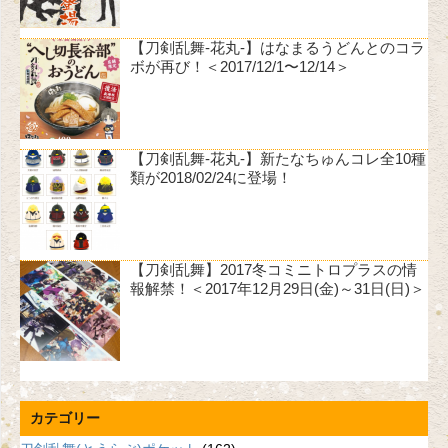
【刀剣乱舞-花丸-】はなまるうどんとのコラ
ボが再び！＜2017/12/1〜12/14＞
【刀剣乱舞-花丸-】新たなちゅんコレ全10種
類が2018/02/24に登場！
【刀剣乱舞】2017冬コミニトロプラスの情
報解禁！＜2017年12月29日(金)～31日(日)＞
カテゴリー