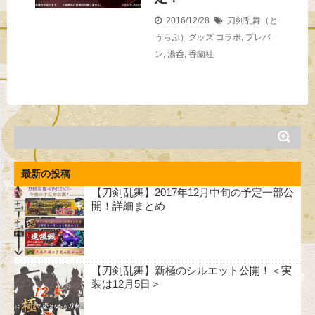
2016/12/28
刀剣乱舞（と
うらぶ）グッズ
コラボ
,
プレバ
ン
,
湯呑
,
香蘭社
最新の投稿
【刀剣乱舞】2017年12月中旬の予定一部公
開！詳細まとめ
【刀剣乱舞】新極のシルエット公開！＜実
装は12月5日＞