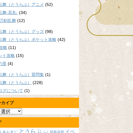
乱舞（とうらぶ）アニメ
(52)
乱舞-花丸-
(34)
/刀剣乱舞
(12)
乱舞（とうらぶ）グッズ
(98)
乱舞（とうらぶ）ポケット攻略
(42)
P攻略
(11)
ント攻略
(15)
の里
(4)
乱舞（とうらぶ）質問集
(1)
乱舞（とうらぶ）
(228)
ログについて
(1)
ーカイブ
グ
とうらぶ
イベ
あらすじ
へし切長谷部
報