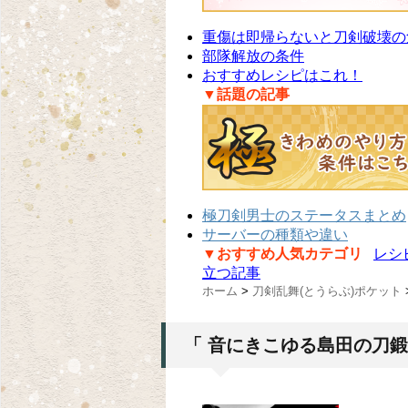
重傷は即帰らないと刀剣破壊の
部隊解放の条件
おすすめレシピはこれ！
▼話題の記事
極刀剣男士のステータスまとめ
サーバーの種類や違い
▼おすすめ人気カテゴリ
レシ
立つ記事
ホーム
>
刀剣乱舞(とうらぶ)ポケット
「 音にきこゆる島田の刀鍛