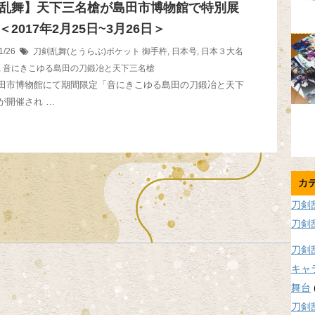
乱舞】天下三名槍が島田市博物館で特別展
2017年2月25日~3月26日＞
1/26
刀剣乱舞(とうらぶ)ポケット
御手杵
,
日本号
,
日本３大名
,
音にきこゆる島田の刀鍛冶と天下三名槍
田市博物館にて期間限定「音にきこゆる島田の刀鍛冶と天下
が開催され …
カ
刀剣
刀剣
刀剣
キャ
舞台
刀剣