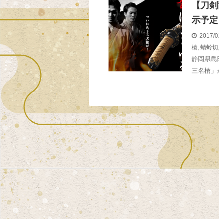
【刀剣
示予定＜
2017/0
槍
,
蜻蛉切
静岡県島
三名槍」