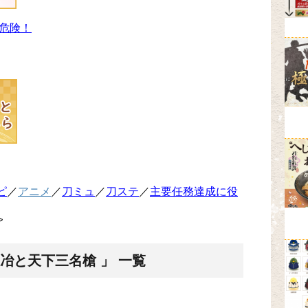
危険！
ピ
／
アニメ
／
刀ミュ
／
刀ステ
／
主要任務達成に役
>
冶と天下三名槍 」 一覧