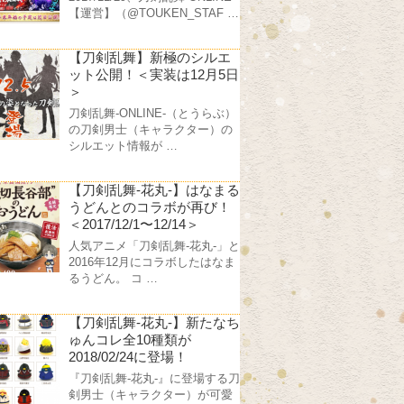
【運営】（@TOUKEN_STAF …
【刀剣乱舞】新極のシルエ
ット公開！＜実装は12月5日
＞
刀剣乱舞-ONLINE-（とうらぶ）
の刀剣男士（キャラクター）の
シルエット情報が …
【刀剣乱舞-花丸-】はなまる
うどんとのコラボが再び！
＜2017/12/1〜12/14＞
人気アニメ「刀剣乱舞-花丸-」と
2016年12月にコラボしたはなま
るうどん。 コ …
【刀剣乱舞-花丸-】新たなち
ゅんコレ全10種類が
2018/02/24に登場！
『刀剣乱舞-花丸-』に登場する刀
剣男士（キャラクター）が可愛