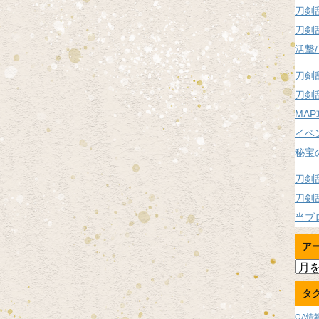
刀剣
刀剣
活撃
刀剣
刀剣
MA
イベ
秘宝
刀剣
刀剣
当ブ
ア
ア
ー
タ
カ
イ
OA情