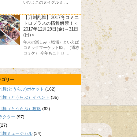
いひよこのヌイグルミ …
【刀剣乱舞】2017冬コミニ
トロプラスの情報解禁！＜
2017年12月29日(金)～31日
(日)＞
年末の楽しみ（戦場）といえば
コミックマーケット93。（通称
コミケ） 今年もニトロ …
テゴリー
乱舞(とうらぶ)ポケット
(162)
乱舞（とうらぶ）イベント
(36)
乱舞（とうらぶ）攻略
(62)
ラクター
(97)
(27)
乱舞ミュージカル
(34)