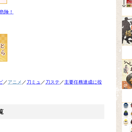
危険！
ピ
／
アニメ
／
刀ミュ
／
刀ステ
／
主要任務達成に役
覧