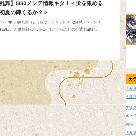
乱舞】5/30メンテ情報キタ！＜蛍を集める
初夏の陣くるか？＞
5/29
刀剣乱舞（とうらぶ）
メンテンス
,
連隊戦メンテンス
月29日、刀剣乱舞-ONLINE- （とうらぶ）の公式Twitter …
カ
刀剣
刀剣
刀剣
キャ
舞台
刀剣