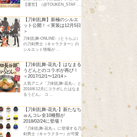
【運営】（@TOUKEN_STAF …
【刀剣乱舞】新極のシルエ
ット公開！＜実装は12月5日
＞
刀剣乱舞-ONLINE-（とうらぶ）
の刀剣男士（キャラクター）の
シルエット情報が …
【刀剣乱舞-花丸-】はなまる
うどんとのコラボが再び！
＜2017/12/1〜12/14＞
人気アニメ「刀剣乱舞-花丸-」と
2016年12月にコラボしたはなま
るうどん。 コ …
【刀剣乱舞-花丸-】新たなち
ゅんコレ全10種類が
2018/02/24に登場！
『刀剣乱舞-花丸-』に登場する刀
剣男士（キャラクター）が可愛