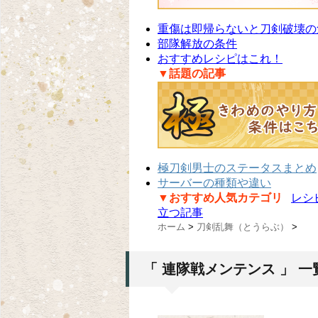
重傷は即帰らないと刀剣破壊の
部隊解放の条件
おすすめレシピはこれ！
▼話題の記事
極刀剣男士のステータスまとめ
サーバーの種類や違い
▼おすすめ人気カテゴリ
レシ
立つ記事
ホーム
>
刀剣乱舞（とうらぶ）
>
「 連隊戦メンテンス 」 一