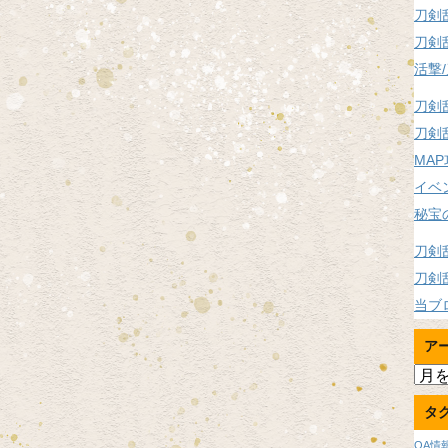
刀剣
刀剣
活撃
刀剣
刀剣
MA
イベ
秘宝
刀剣
刀剣
当ブ
ア
ア
ー
タ
カ
イ
OA情