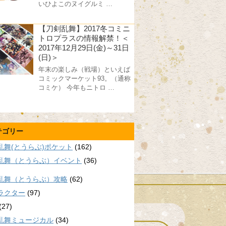
いひよこのヌイグルミ …
【刀剣乱舞】2017冬コミニ
トロプラスの情報解禁！＜
2017年12月29日(金)～31日
(日)＞
年末の楽しみ（戦場）といえば
コミックマーケット93。（通称
コミケ） 今年もニトロ …
テゴリー
乱舞(とうらぶ)ポケット
(162)
乱舞（とうらぶ）イベント
(36)
乱舞（とうらぶ）攻略
(62)
ラクター
(97)
(27)
乱舞ミュージカル
(34)