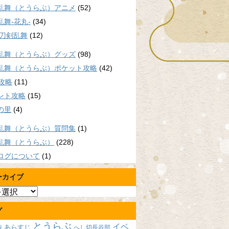
乱舞（とうらぶ）アニメ
(52)
乱舞-花丸-
(34)
/刀剣乱舞
(12)
乱舞（とうらぶ）グッズ
(98)
乱舞（とうらぶ）ポケット攻略
(42)
P攻略
(11)
ント攻略
(15)
の里
(4)
乱舞（とうらぶ）質問集
(1)
乱舞（とうらぶ）
(228)
ログについて
(1)
ーカイブ
グ
とうらぶ
イベ
あらすじ
へし切長谷部
報