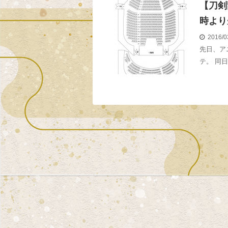
【刀剣
時より
2016/0
先日、ア
テ。 同