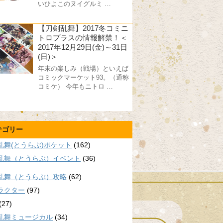
いひよこのヌイグルミ …
【刀剣乱舞】2017冬コミニ
トロプラスの情報解禁！＜
2017年12月29日(金)～31日
(日)＞
年末の楽しみ（戦場）といえば
コミックマーケット93。（通称
コミケ） 今年もニトロ …
テゴリー
乱舞(とうらぶ)ポケット
(162)
乱舞（とうらぶ）イベント
(36)
乱舞（とうらぶ）攻略
(62)
ラクター
(97)
(27)
乱舞ミュージカル
(34)