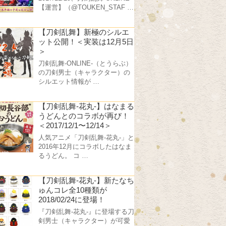
【運営】（@TOUKEN_STAF …
【刀剣乱舞】新極のシルエ
ット公開！＜実装は12月5日
＞
刀剣乱舞-ONLINE-（とうらぶ）
の刀剣男士（キャラクター）の
シルエット情報が …
【刀剣乱舞-花丸-】はなまる
うどんとのコラボが再び！
＜2017/12/1〜12/14＞
人気アニメ「刀剣乱舞-花丸-」と
2016年12月にコラボしたはなま
るうどん。 コ …
【刀剣乱舞-花丸-】新たなち
ゅんコレ全10種類が
2018/02/24に登場！
『刀剣乱舞-花丸-』に登場する刀
剣男士（キャラクター）が可愛