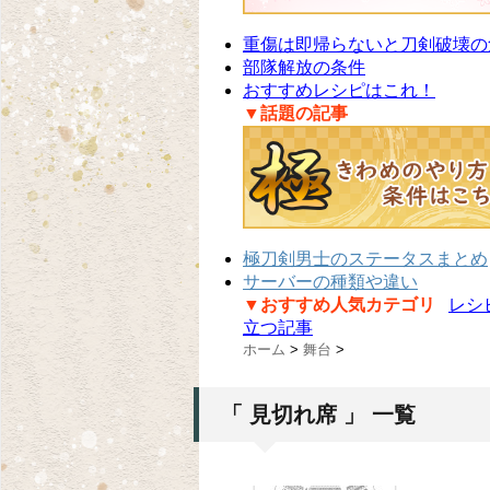
重傷は即帰らないと刀剣破壊の
部隊解放の条件
おすすめレシピはこれ！
▼話題の記事
極刀剣男士のステータスまとめ
サーバーの種類や違い
▼おすすめ人気カテゴリ
レシ
立つ記事
ホーム
>
舞台
>
「 見切れ席 」 一覧