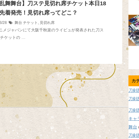
乱舞舞台】刀ステ見切れ席チケット本日18
先着発売！見切れ席ってどこ？
3/28
舞台
チケット
,
見切れ席
ニメジャパンにて大阪千秋楽のライビュが発表された刀ス
日チケットの …
カ
刀剣
刀剣
刀剣
キャ
舞台
刀剣