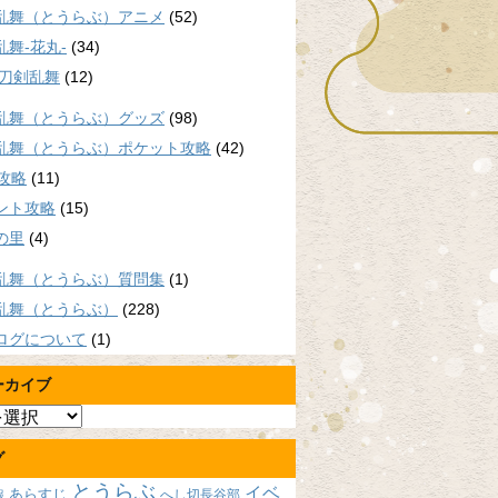
乱舞（とうらぶ）アニメ
(52)
乱舞-花丸-
(34)
/刀剣乱舞
(12)
乱舞（とうらぶ）グッズ
(98)
乱舞（とうらぶ）ポケット攻略
(42)
P攻略
(11)
ント攻略
(15)
の里
(4)
乱舞（とうらぶ）質問集
(1)
乱舞（とうらぶ）
(228)
ログについて
(1)
ーカイブ
グ
とうらぶ
イベ
あらすじ
へし切長谷部
報