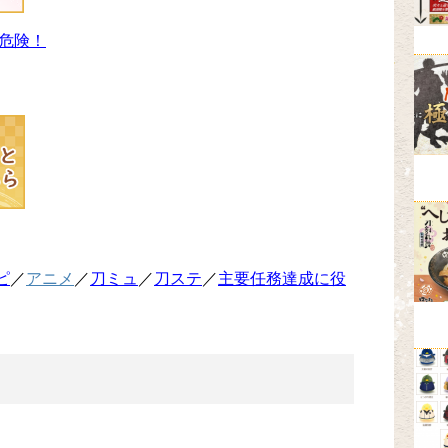
危険！
ピ
／
アニメ
／
刀ミュ
／
刀ステ
／
主要任務達成に役