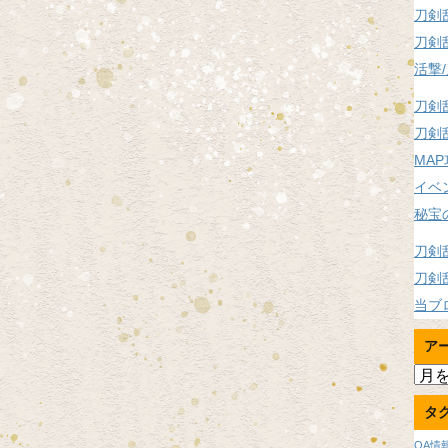
刀剣
刀剣
活撃
刀剣
刀剣
MA
イベ
秘宝
刀剣
刀剣
当ブ
ア
ア
ー
タ
カ
イ
OA情