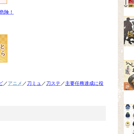
危険！
ピ
／
アニメ
／
刀ミュ
／
刀ステ
／
主要任務達成に役