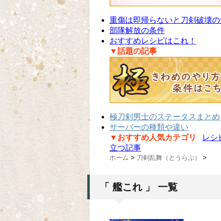
重傷は即帰らないと刀剣破壊の
部隊解放の条件
おすすめレシピはこれ！
▼話題の記事
極刀剣男士のステータスまとめ
サーバーの種類や違い
▼おすすめ人気カテゴリ
レシ
立つ記事
ホーム
>
刀剣乱舞（とうらぶ）
>
「 艦これ 」 一覧