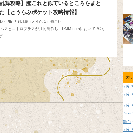
乱舞攻略】艦これと似ているところをまと
た【とうらぶポケット攻略情報】
1/06
刀剣乱舞（とうらぶ）
艦これ
ームスとニトロプラスが共同制作し、DMM.comにおいてPC向
ザ …
カ
刀剣
刀剣
刀剣
キャ
舞台
刀剣