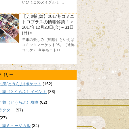
いひよこのヌイグルミ …
【刀剣乱舞】2017冬コミニ
トロプラスの情報解禁！＜
2017年12月29日(金)～31日
(日)＞
年末の楽しみ（戦場）といえば
コミックマーケット93。（通称
コミケ） 今年もニトロ …
テゴリー
乱舞(とうらぶ)ポケット
(162)
乱舞（とうらぶ）イベント
(36)
乱舞（とうらぶ）攻略
(62)
ラクター
(97)
(27)
乱舞ミュージカル
(34)