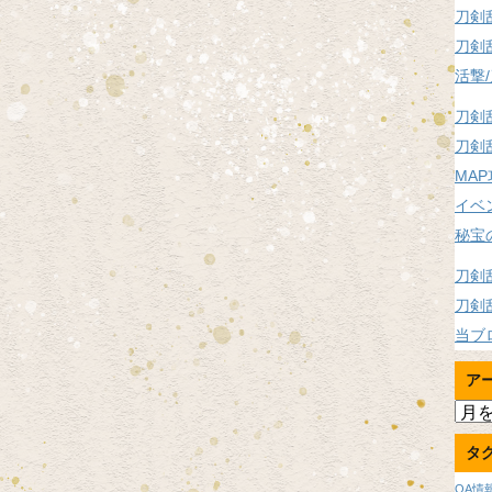
刀剣
刀剣
活撃
刀剣
刀剣
MA
イベ
秘宝
刀剣
刀剣
当ブ
ア
ア
ー
タ
カ
イ
OA情