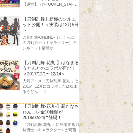
【運営】（@TOUKEN_STAF …
【刀剣乱舞】新極のシルエ
ット公開！＜実装は12月5日
＞
刀剣乱舞-ONLINE-（とうらぶ）
の刀剣男士（キャラクター）の
シルエット情報が …
【刀剣乱舞-花丸-】はなまる
うどんとのコラボが再び！
＜2017/12/1〜12/14＞
人気アニメ「刀剣乱舞-花丸-」と
2016年12月にコラボしたはなま
るうどん。 コ …
【刀剣乱舞-花丸-】新たなち
ゅんコレ全10種類が
2018/02/24に登場！
『刀剣乱舞-花丸-』に登場する刀
剣男士（キャラクター）が可愛