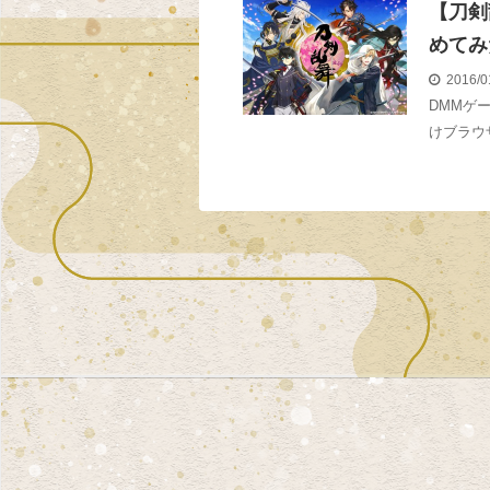
【刀剣
めてみ
2016/0
DMMゲ
けブラウ