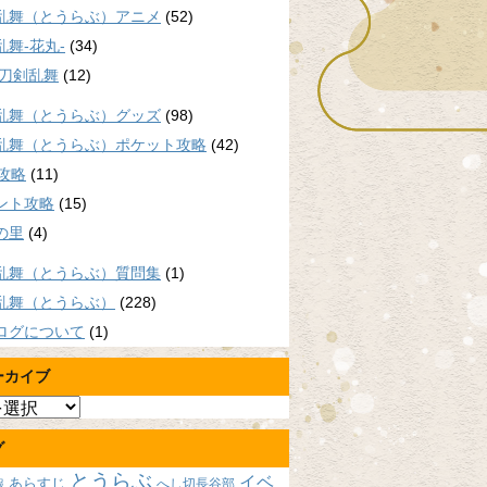
乱舞（とうらぶ）アニメ
(52)
乱舞-花丸-
(34)
/刀剣乱舞
(12)
乱舞（とうらぶ）グッズ
(98)
乱舞（とうらぶ）ポケット攻略
(42)
P攻略
(11)
ント攻略
(15)
の里
(4)
乱舞（とうらぶ）質問集
(1)
乱舞（とうらぶ）
(228)
ログについて
(1)
ーカイブ
グ
とうらぶ
イベ
あらすじ
へし切長谷部
報