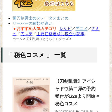
極刀剣男士のステータスまとめ
サーバーの種類や違い
▼おすすめ人気カテゴリ
レシピ
／
アニメ
／
刀ミ
ュ
／
刀ステ
／
主要任務達成に役立つ記事
ホーム
>
刀剣乱舞（とうらぶ）グッズ
>
「 秘色コスメ 」 一覧
【刀剣乱舞】アイシ
ャドウ第二弾の予約
受付が1/28より開始 #
秘色コスメ
2017/01/28
刀剣乱舞（と