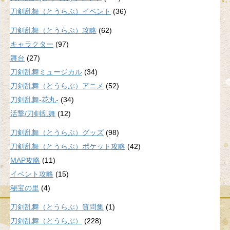
刀剣乱舞（とうらぶ）イベント
(36)
刀剣乱舞（とうらぶ）攻略
(62)
キャラクター
(97)
舞台
(27)
刀剣乱舞ミュージカル
(34)
刀剣乱舞（とうらぶ）アニメ
(52)
刀剣乱舞-花丸-
(34)
活撃/刀剣乱舞
(12)
刀剣乱舞（とうらぶ）グッズ
(98)
刀剣乱舞（とうらぶ）ポケット攻略
(42)
MAP攻略
(11)
イベント攻略
(15)
秘宝の里
(4)
刀剣乱舞（とうらぶ）質問集
(1)
刀剣乱舞（とうらぶ）
(228)