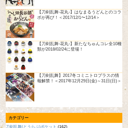
【刀剣乱舞-花丸-】はなまるうどんとのコラ
ボが再び！＜2017/12/1〜12/14＞
【刀剣乱舞-花丸-】新たなちゅんコレ全10種
類が2018/02/24に登場！
【刀剣乱舞】2017冬コミニトロプラスの情
報解禁！＜2017年12月29日(金)～31日(日)＞
カテゴリー
刀剣乱舞(とうらぶ)ポケット
(162)