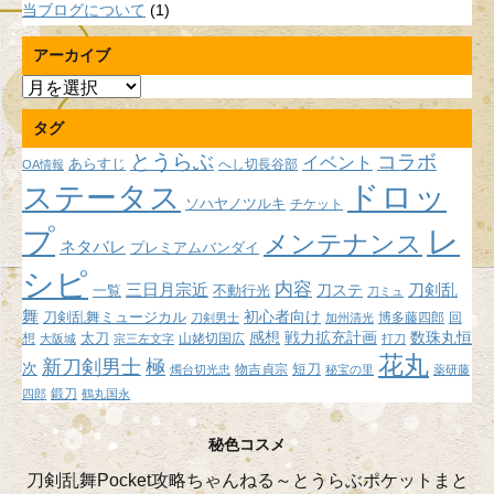
当ブログについて
(1)
アーカイブ
ア
ー
タグ
カ
イ
とうらぶ
コラボ
イベント
あらすじ
へし切長谷部
OA情報
ブ
ドロッ
ステータス
ソハヤノツルキ
チケット
プ
レ
メンテナンス
ネタバレ
プレミアムバンダイ
シピ
内容
三日月宗近
刀ステ
刀剣乱
不動行光
一覧
刀ミュ
舞
初心者向け
刀剣乱舞ミュージカル
博多藤四郎
回
刀剣男士
加州清光
感想
戦力拡充計画
数珠丸恒
想
太刀
山姥切国広
大阪城
宗三左文字
打刀
花丸
新刀剣男士
極
次
短刀
物吉貞宗
燭台切光忠
秘宝の里
薬研藤
鍛刀
四郎
鶴丸国永
秘色コスメ
刀剣乱舞Pocket攻略ちゃんねる～とうらぶポケットまと