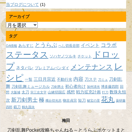
当ブログについて
(1)
アーカイブ
ア
ー
タグ
カ
イ
とうらぶ
コラボ
イベント
あらすじ
へし切長谷部
OA情報
ブ
ドロッ
ステータス
ソハヤノツルキ
チケット
プ
レ
メンテナンス
ネタバレ
プレミアムバンダイ
シピ
内容
三日月宗近
刀ステ
刀剣乱
不動行光
一覧
刀ミュ
舞
初心者向け
刀剣乱舞ミュージカル
博多藤四郎
回
刀剣男士
加州清光
感想
戦力拡充計画
数珠丸恒
想
太刀
山姥切国広
大阪城
宗三左文字
打刀
花丸
新刀剣男士
極
次
短刀
物吉貞宗
燭台切光忠
秘宝の里
薬研藤
鍛刀
四郎
鶴丸国永
梅田
刀剣乱舞Pocket攻略ちゃんねる～とうらぶポケットまと