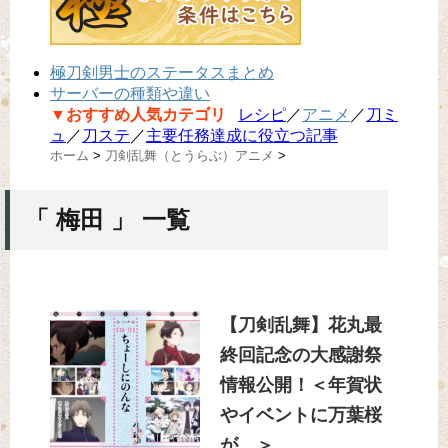
極刀剣男士のステータスまとめ
サーバーの種類や違い
▼おすすめ人気カテゴリ
レシピ
／
アニメ
／
刀ミ
ュ
／
刀ステ
／
主要任務達成に役立つ記事
ホーム
>
刀剣乱舞（とうらぶ）アニメ
>
「 梅田 」 一覧
【刀剣乱舞】花丸最
終回記念の大感謝祭
情報公開！＜年賀状
やイベントに万葉桜
が…＞