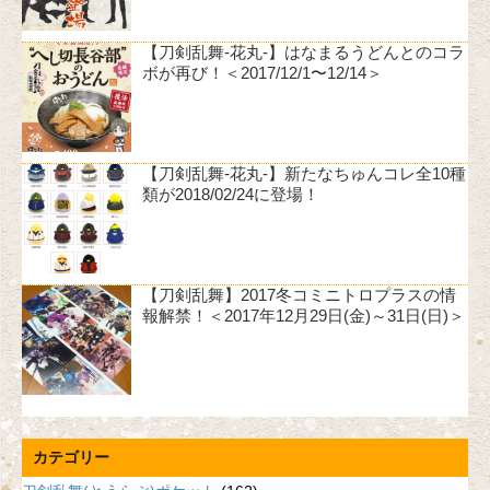
【刀剣乱舞-花丸-】はなまるうどんとのコラ
ボが再び！＜2017/12/1〜12/14＞
【刀剣乱舞-花丸-】新たなちゅんコレ全10種
類が2018/02/24に登場！
【刀剣乱舞】2017冬コミニトロプラスの情
報解禁！＜2017年12月29日(金)～31日(日)＞
カテゴリー