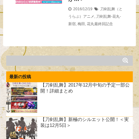
2016/12/19
刀剣乱舞（と
うらぶ）アニメ
,
刀剣乱舞-花丸-
新宿
,
梅田
,
花丸最終回記念
最新の投稿
【刀剣乱舞】2017年12月中旬の予定一部公
開！詳細まとめ
【刀剣乱舞】新極のシルエット公開！＜実
装は12月5日＞