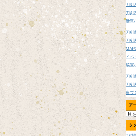
刀剣
刀剣
活撃
刀剣
刀剣
MA
イベ
秘宝
刀剣
刀剣
当ブ
ア
ア
ー
タ
カ
イ
OA情