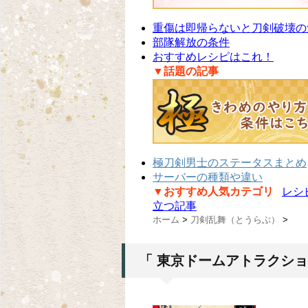
重傷は即帰らないと刀剣破壊の
部隊解放の条件
おすすめレシピはこれ！
▼話題の記事
極刀剣男士のステータスまとめ
サーバーの種類や違い
▼おすすめ人気カテゴリ
レシ
立つ記事
ホーム
>
刀剣乱舞（とうらぶ）
>
「 東京ドームアトラクショ