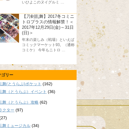
いひよこのヌイグルミ …
【刀剣乱舞】2017冬コミニ
トロプラスの情報解禁！＜
2017年12月29日(金)～31日
(日)＞
年末の楽しみ（戦場）といえば
コミックマーケット93。（通称
コミケ） 今年もニトロ …
テゴリー
乱舞(とうらぶ)ポケット
(162)
乱舞（とうらぶ）イベント
(36)
乱舞（とうらぶ）攻略
(62)
ラクター
(97)
(27)
乱舞ミュージカル
(34)