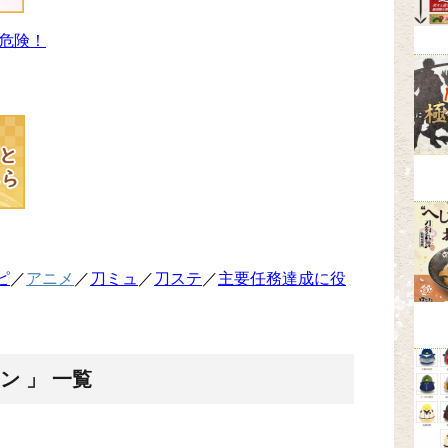
危険！
ピ
／
アニメ
／
刀ミュ
／
刀ステ
／
主要任務達成に役
ン 」 一覧