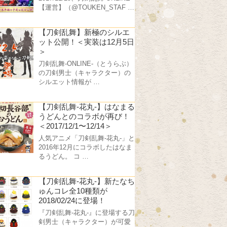
【運営】（@TOUKEN_STAF …
【刀剣乱舞】新極のシルエ
ット公開！＜実装は12月5日
＞
刀剣乱舞-ONLINE-（とうらぶ）
の刀剣男士（キャラクター）の
シルエット情報が …
【刀剣乱舞-花丸-】はなまる
うどんとのコラボが再び！
＜2017/12/1〜12/14＞
人気アニメ「刀剣乱舞-花丸-」と
2016年12月にコラボしたはなま
るうどん。 コ …
【刀剣乱舞-花丸-】新たなち
ゅんコレ全10種類が
2018/02/24に登場！
『刀剣乱舞-花丸-』に登場する刀
剣男士（キャラクター）が可愛