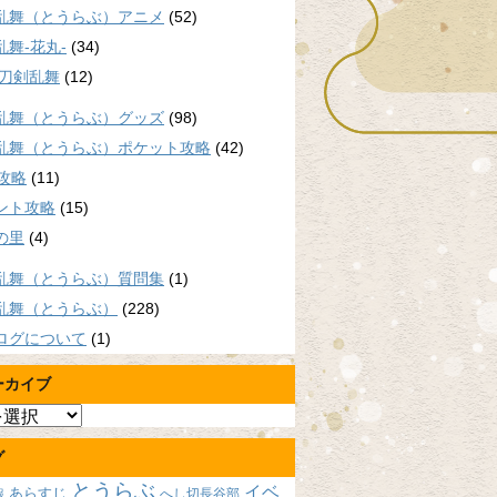
乱舞（とうらぶ）アニメ
(52)
乱舞-花丸-
(34)
/刀剣乱舞
(12)
乱舞（とうらぶ）グッズ
(98)
乱舞（とうらぶ）ポケット攻略
(42)
P攻略
(11)
ント攻略
(15)
の里
(4)
乱舞（とうらぶ）質問集
(1)
乱舞（とうらぶ）
(228)
ログについて
(1)
ーカイブ
グ
とうらぶ
イベ
あらすじ
へし切長谷部
報