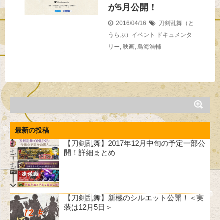
が5月公開！
2016/04/16
刀剣乱舞（と
うらぶ）イベント
ドキュメンタ
リー
,
映画
,
鳥海浩輔
最新の投稿
【刀剣乱舞】2017年12月中旬の予定一部公
開！詳細まとめ
【刀剣乱舞】新極のシルエット公開！＜実
装は12月5日＞