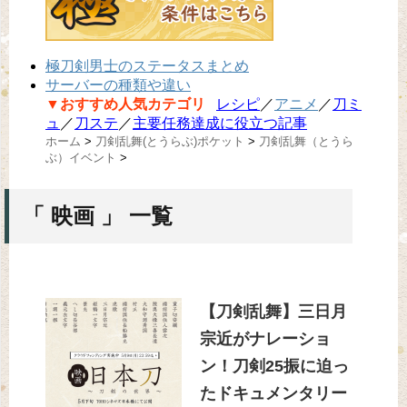
極刀剣男士のステータスまとめ
サーバーの種類や違い
▼おすすめ人気カテゴリ
レシピ
／
アニメ
／
刀ミ
ュ
／
刀ステ
／
主要任務達成に役立つ記事
ホーム
>
刀剣乱舞(とうらぶ)ポケット
>
刀剣乱舞（とうら
ぶ）イベント
>
「 映画 」 一覧
【刀剣乱舞】三日月
宗近がナレーショ
ン！刀剣25振に迫っ
たドキュメンタリー