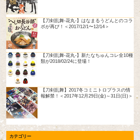
【刀剣乱舞-花丸-】はなまるうどんとのコラ
ボが再び！＜2017/12/1〜12/14＞
【刀剣乱舞-花丸-】新たなちゅんコレ全10種
類が2018/02/24に登場！
【刀剣乱舞】2017冬コミニトロプラスの情
報解禁！＜2017年12月29日(金)～31日(日)＞
カテゴリー