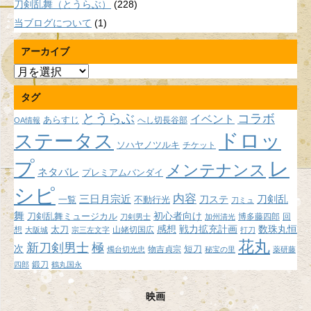
刀剣乱舞（とうらぶ）
(228)
当ブログについて
(1)
アーカイブ
ア
ー
タグ
カ
イ
とうらぶ
コラボ
イベント
あらすじ
へし切長谷部
OA情報
ブ
ドロッ
ステータス
ソハヤノツルキ
チケット
プ
レ
メンテナンス
ネタバレ
プレミアムバンダイ
シピ
内容
三日月宗近
刀ステ
刀剣乱
不動行光
一覧
刀ミュ
舞
初心者向け
刀剣乱舞ミュージカル
博多藤四郎
回
刀剣男士
加州清光
感想
戦力拡充計画
数珠丸恒
想
太刀
山姥切国広
大阪城
宗三左文字
打刀
花丸
新刀剣男士
極
次
短刀
物吉貞宗
燭台切光忠
秘宝の里
薬研藤
鍛刀
四郎
鶴丸国永
映画