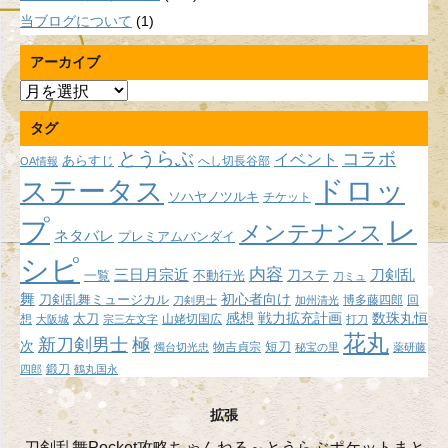
当ブログについて
(1)
アーカイブ
ア
ー
タグ
カ
イ
とうらぶ
コラボ
イベント
あらすじ
へし切長谷部
OA情報
ブ
ドロッ
ステータス
ソハヤノツルキ
チケット
プ
レ
メンテナンス
ネタバレ
プレミアムバンダイ
シピ
内容
三日月宗近
刀ステ
刀剣乱
不動行光
一覧
刀ミュ
舞
初心者向け
刀剣乱舞ミュージカル
博多藤四郎
回
刀剣男士
加州清光
感想
戦力拡充計画
数珠丸恒
想
太刀
山姥切国広
大阪城
宗三左文字
打刀
花丸
新刀剣男士
極
次
短刀
物吉貞宗
燭台切光忠
秘宝の里
薬研藤
鍛刀
四郎
鶴丸国永
拡張
刀剣乱舞Pocket攻略ちゃんねる～とうらぶポケットまと