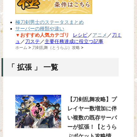
極刀剣男士のステータスまとめ
サーバーの種類や違い
▼おすすめ人気カテゴリ
レシピ
／
アニメ
／
刀ミ
ュ
／
刀ステ
／
主要任務達成に役立つ記事
ホーム
>
刀剣乱舞（とうらぶ）攻略
>
「 拡張 」 一覧
【刀剣乱舞攻略】プ
レイヤー数増加に伴
い複数の既存サーバ
ーが拡張！【とうら
ぶポケット攻略情