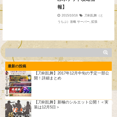
報】
2015/10/16
刀剣乱舞（と
うらぶ）攻略
サーバー
,
拡張
最新の投稿
【刀剣乱舞】2017年12月中旬の予定一部公
開！詳細まとめ
【刀剣乱舞】新極のシルエット公開！＜実
装は12月5日＞