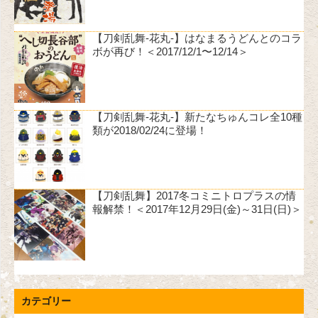
【刀剣乱舞-花丸-】はなまるうどんとのコラ
ボが再び！＜2017/12/1〜12/14＞
【刀剣乱舞-花丸-】新たなちゅんコレ全10種
類が2018/02/24に登場！
【刀剣乱舞】2017冬コミニトロプラスの情
報解禁！＜2017年12月29日(金)～31日(日)＞
カテゴリー