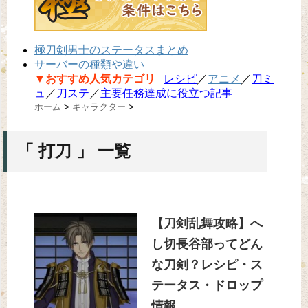
極刀剣男士のステータスまとめ
サーバーの種類や違い
▼おすすめ人気カテゴリ
レシピ
／
アニメ
／
刀ミ
ュ
／
刀ステ
／
主要任務達成に役立つ記事
ホーム
>
キャラクター
>
「 打刀 」 一覧
【刀剣乱舞攻略】へ
し切長谷部ってどん
な刀剣？レシピ・ス
テータス・ドロップ
情報