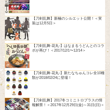
【刀剣乱舞】新極のシルエット公開！＜実
装は12月5日＞
【刀剣乱舞-花丸-】はなまるうどんとのコラ
ボが再び！＜2017/12/1〜12/14＞
【刀剣乱舞-花丸-】新たなちゅんコレ全10種
類が2018/02/24に登場！
【刀剣乱舞】2017冬コミニトロプラスの情
報解禁！＜2017年12月29日(金)～31日(日)＞