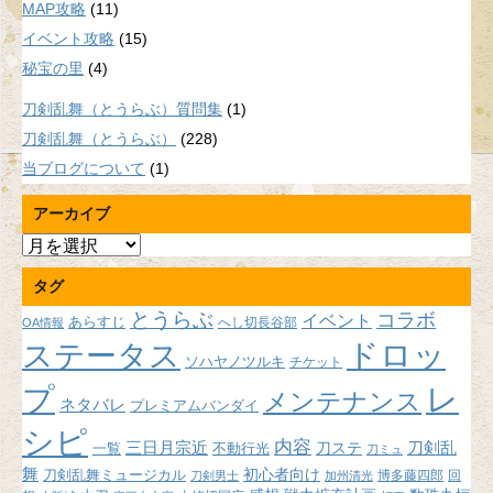
MAP攻略
(11)
イベント攻略
(15)
秘宝の里
(4)
刀剣乱舞（とうらぶ）質問集
(1)
刀剣乱舞（とうらぶ）
(228)
当ブログについて
(1)
アーカイブ
ア
ー
タグ
カ
イ
とうらぶ
コラボ
イベント
あらすじ
へし切長谷部
OA情報
ブ
ドロッ
ステータス
ソハヤノツルキ
チケット
プ
レ
メンテナンス
ネタバレ
プレミアムバンダイ
シピ
内容
三日月宗近
刀ステ
刀剣乱
不動行光
一覧
刀ミュ
舞
初心者向け
刀剣乱舞ミュージカル
博多藤四郎
回
刀剣男士
加州清光