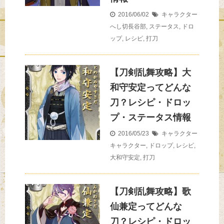
2016/06/02
キャラクター
へし切長谷部
,
ステータス
,
ドロ
ップ
,
レシピ
,
打刀
【刀剣乱舞攻略】大
和守安定ってどんな
刀？レシピ・ドロッ
プ・ステータス情報
2016/05/23
キャラクター
キャラクター
,
ドロップ
,
レシピ
,
大和守安定
,
打刀
【刀剣乱舞攻略】歌
仙兼定ってどんな
刀？レシピ・ドロッ