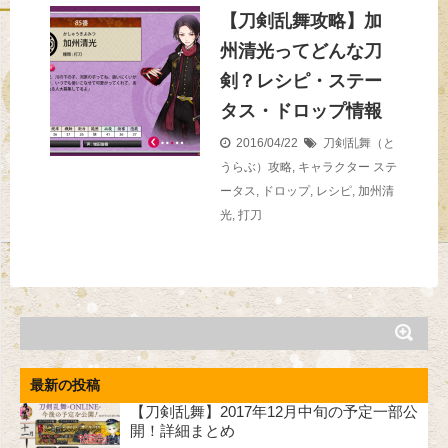
【刀剣乱舞攻略】加
州清光ってどんな刀
剣？レシピ・ステー
タス・ドロップ情報
2016/04/22
刀剣乱舞（と
うらぶ）攻略
,
キャラクター
ステ
ータス
,
ドロップ
,
レシピ
,
加州清
光
,
打刀
最新の投稿
【刀剣乱舞】2017年12月中旬の予定一部公
開！詳細まとめ