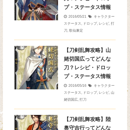
プ・ステータス情報
2016/05/21
キャラクター
ステータス
,
ドロップ
,
レシピ
,
打
刀
,
歌仙兼定
【刀剣乱舞攻略】山
姥切国広ってどんな
刀？レシピ・ドロッ
プ・ステータス情報
2016/05/16
キャラクター
ステータス
,
ドロップ
,
レシピ
,
山
姥切国広
,
打刀
【刀剣乱舞攻略】陸
奥守吉行ってどんな