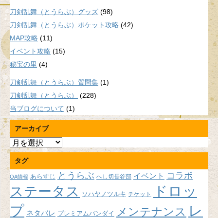
刀剣乱舞（とうらぶ）グッズ
(98)
刀剣乱舞（とうらぶ）ポケット攻略
(42)
MAP攻略
(11)
イベント攻略
(15)
秘宝の里
(4)
刀剣乱舞（とうらぶ）質問集
(1)
刀剣乱舞（とうらぶ）
(228)
当ブログについて
(1)
アーカイブ
ア
ー
タグ
カ
イ
とうらぶ
コラボ
イベント
あらすじ
へし切長谷部
OA情報
ブ
ドロッ
ステータス
ソハヤノツルキ
チケット
プ
レ
メンテナンス
ネタバレ
プレミアムバンダイ