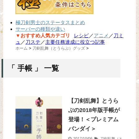
極刀剣男士のステータスまとめ
サーバーの種類や違い
▼おすすめ人気カテゴリ
レシピ
／
アニメ
／
刀ミ
ュ
／
刀ステ
／
主要任務達成に役立つ記事
ホーム
>
刀剣乱舞（とうらぶ）グッズ
>
「 手帳 」 一覧
【刀剣乱舞】とうら
ぶの2018年版手帳が
登場！＜プレミアム
バンダイ＞
2017/10/06
刀剣乱舞（と