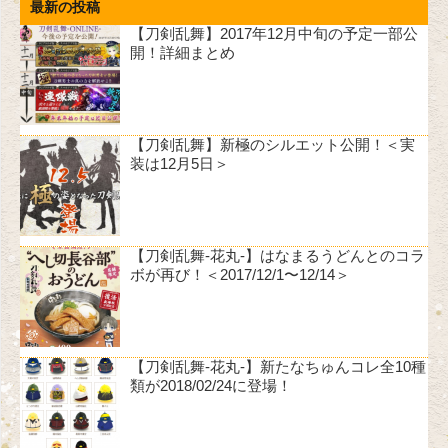
最新の投稿
【刀剣乱舞】2017年12月中旬の予定一部公
開！詳細まとめ
【刀剣乱舞】新極のシルエット公開！＜実
装は12月5日＞
【刀剣乱舞-花丸-】はなまるうどんとのコラ
ボが再び！＜2017/12/1〜12/14＞
【刀剣乱舞-花丸-】新たなちゅんコレ全10種
類が2018/02/24に登場！