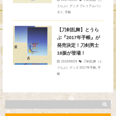
うらぶ）グッズ
プレミアムバン
ダイ
,
手帳
【刀剣乱舞】とうら
ぶ『2017年手帳』が
発売決定！刀剣男士
18振が登場！
2016/08/29
刀剣乱舞（と
うらぶ）グッズ
2017年手帳
,
手
帳