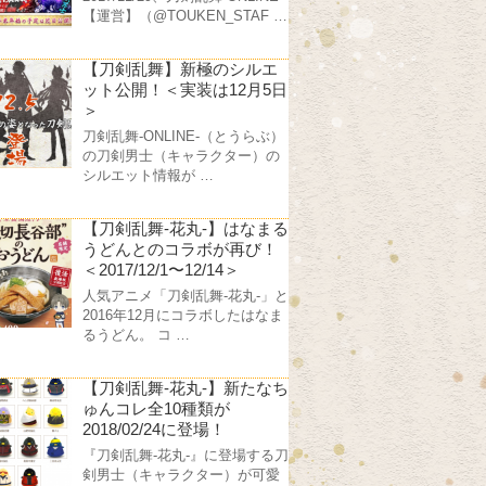
【運営】（@TOUKEN_STAF …
【刀剣乱舞】新極のシルエ
ット公開！＜実装は12月5日
＞
刀剣乱舞-ONLINE-（とうらぶ）
の刀剣男士（キャラクター）の
シルエット情報が …
【刀剣乱舞-花丸-】はなまる
うどんとのコラボが再び！
＜2017/12/1〜12/14＞
人気アニメ「刀剣乱舞-花丸-」と
2016年12月にコラボしたはなま
るうどん。 コ …
【刀剣乱舞-花丸-】新たなち
ゅんコレ全10種類が
2018/02/24に登場！
『刀剣乱舞-花丸-』に登場する刀
剣男士（キャラクター）が可愛