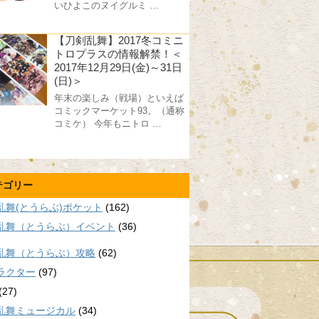
いひよこのヌイグルミ …
【刀剣乱舞】2017冬コミニ
トロプラスの情報解禁！＜
2017年12月29日(金)～31日
(日)＞
年末の楽しみ（戦場）といえば
コミックマーケット93。（通称
コミケ） 今年もニトロ …
テゴリー
乱舞(とうらぶ)ポケット
(162)
乱舞（とうらぶ）イベント
(36)
乱舞（とうらぶ）攻略
(62)
ラクター
(97)
(27)
乱舞ミュージカル
(34)