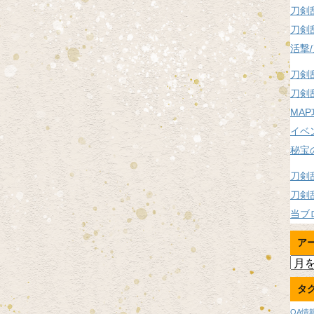
刀剣
刀剣
活撃
刀剣
刀剣
MA
イベ
秘宝
刀剣
刀剣
当ブ
ア
ア
ー
タ
カ
イ
OA情