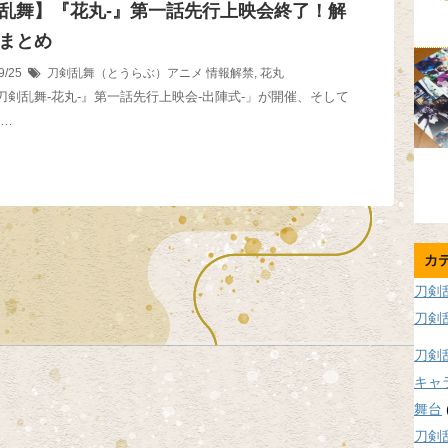
乱舞】『花丸-』第一話先行上映会終了！解
まとめ
9/25
刀剣乱舞（とうらぶ）アニメ
情報解禁
,
花丸
に『刀剣乱舞-花丸-』第一話先行上映会-出陣式-」が開催、そして
 …
カ
刀剣
刀剣
刀剣
キャ
舞台
刀剣