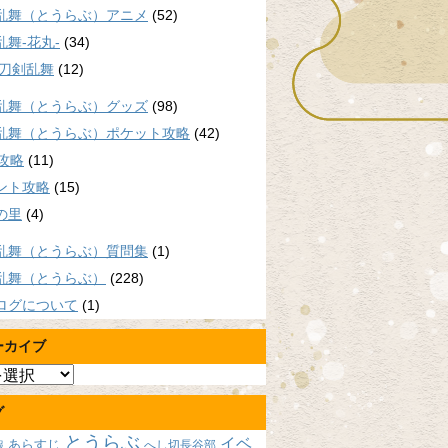
乱舞（とうらぶ）アニメ
(52)
乱舞-花丸-
(34)
/刀剣乱舞
(12)
乱舞（とうらぶ）グッズ
(98)
乱舞（とうらぶ）ポケット攻略
(42)
P攻略
(11)
ント攻略
(15)
の里
(4)
乱舞（とうらぶ）質問集
(1)
乱舞（とうらぶ）
(228)
ログについて
(1)
ーカイブ
グ
とうらぶ
イベ
あらすじ
へし切長谷部
報