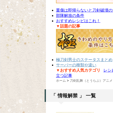
重傷は即帰らないと刀剣破壊の
部隊解放の条件
おすすめレシピはこれ！
▼話題の記事
極刀剣男士のステータスまとめ
サーバーの種類や違い
▼おすすめ人気カテゴリ
レシ
立つ記事
ホーム
>
刀剣乱舞（とうらぶ）アニメ
「 情報解禁 」 一覧