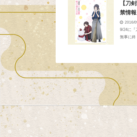
【刀剣
禁情報
2016/0
9/24
無事に終