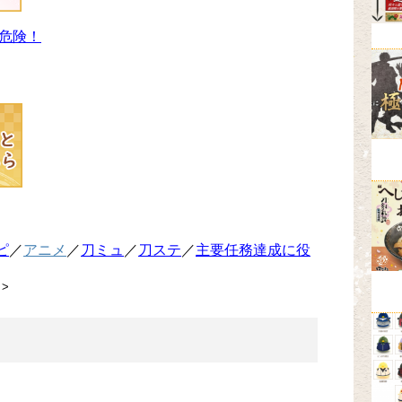
危険！
ピ
／
アニメ
／
刀ミュ
／
刀ステ
／
主要任務達成に役
>