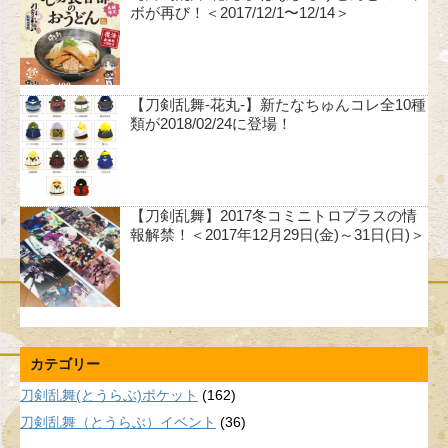
ボが再び！＜2017/12/1〜12/14＞
【刀剣乱舞-花丸-】新たなちゅんコレ全10種
類が2018/02/24に登場！
【刀剣乱舞】2017冬コミニトロプラスの情
報解禁！＜2017年12月29日(金)～31日(日)＞
カテゴリー
刀剣乱舞(とうらぶ)ポケット
(162)
刀剣乱舞（とうらぶ）イベント
(36)