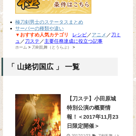
極刀剣男士のステータスまとめ
サーバーの種類や違い
▼おすすめ人気カテゴリ
レシピ
／
アニメ
／
刀ミ
ュ
／
刀ステ
／
主要任務達成に役立つ記事
ホーム
>
刀剣乱舞（とうらぶ）
>
「 山姥切国広 」 一覧
【刀ステ】小田原城
特別公演の概要情
報！＜2017年11月23
日限定開催＞
2017/11/23
刀剣乱舞（と