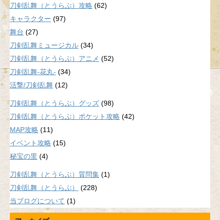
刀剣乱舞（とうらぶ）攻略
(62)
キャラクター
(97)
舞台
(27)
刀剣乱舞ミュージカル
(34)
刀剣乱舞（とうらぶ）アニメ
(52)
刀剣乱舞-花丸-
(34)
活撃/刀剣乱舞
(12)
刀剣乱舞（とうらぶ）グッズ
(98)
刀剣乱舞（とうらぶ）ポケット攻略
(42)
MAP攻略
(11)
イベント攻略
(15)
秘宝の里
(4)
刀剣乱舞（とうらぶ）質問集
(1)
刀剣乱舞（とうらぶ）
(228)
当ブログについて
(1)