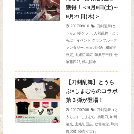
獲得！＜9月9日(土)～
9月21日(木)＞
2017/09/10
刀剣乱舞(と
うらぶ)ポケット
,
刀剣乱舞（とう
らぶ）イベント
グランブルーフ
ァンタジー
,
三日月宗近
,
和泉守
兼定
,
山姥切国広
,
陸奥守吉行
,
骨
喰藤四郎
,
鶴丸国永
【刀剣乱舞】とうら
ぶ×しまむらのコラボ
第３弾が登場！
2017/07/09
刀剣乱舞（と
うらぶ）
しまむら
,
初期刀
,
加州
清光
,
山姥切国広
,
歌仙兼定
,
蜂須
賀虎徹
,
陸奥守吉行