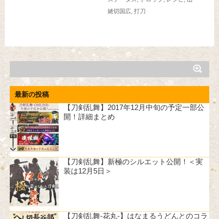
姥切国広
,
打刀
最新の投稿
【刀剣乱舞】2017年12月中旬の予定一部公
開！詳細まとめ
【刀剣乱舞】新極のシルエット公開！＜実
装は12月5日＞
【刀剣乱舞-花丸-】はなまるうどんとのコラ