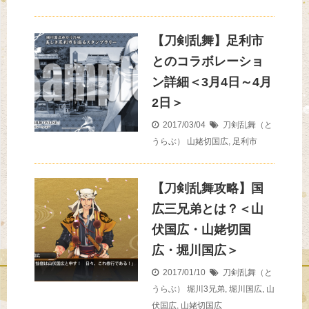
【刀剣乱舞】足利市
とのコラボレーショ
ン詳細＜3月4日～4月
2日＞
2017/03/04
刀剣乱舞（と
うらぶ）
山姥切国広
,
足利市
【刀剣乱舞攻略】国
広三兄弟とは？＜山
伏国広・山姥切国
広・堀川国広＞
2017/01/10
刀剣乱舞（と
うらぶ）
堀川3兄弟
,
堀川国広
,
山
伏国広
,
山姥切国広