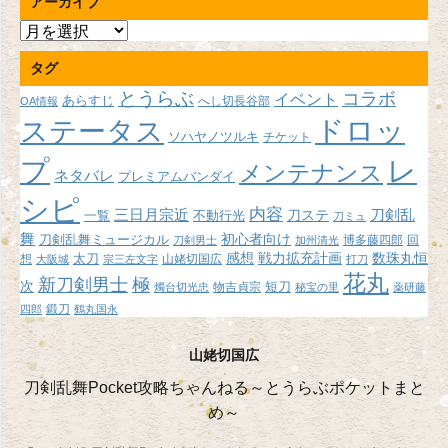
アーカイブ
ア
ー
タグ
カ
イ
とうらぶ
コラボ
イベント
あらすじ
へし切長谷部
OA情報
ブ
ドロッ
ステータス
ソハヤノツルキ
チケット
プ
レ
メンテナンス
ネタバレ
プレミアムバンダイ
シピ
内容
三日月宗近
刀ステ
刀剣乱
不動行光
一覧
刀ミュ
舞
初心者向け
刀剣乱舞ミュージカル
博多藤四郎
回
刀剣男士
加州清光
感想
戦力拡充計画
数珠丸恒
想
太刀
山姥切国広
大阪城
宗三左文字
打刀
花丸
新刀剣男士
極
次
短刀
物吉貞宗
燭台切光忠
秘宝の里
薬研藤
鍛刀
四郎
鶴丸国永
山姥切国広
刀剣乱舞Pocket攻略ちゃんねる～とうらぶポケットまと
め～