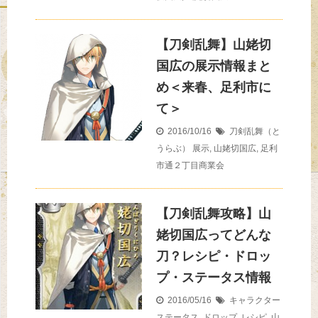
【刀剣乱舞】山姥切
国広の展示情報まと
め＜来春、足利市に
て＞
2016/10/16
刀剣乱舞（と
うらぶ）
展示
,
山姥切国広
,
足利
市通２丁目商業会
【刀剣乱舞攻略】山
姥切国広ってどんな
刀？レシピ・ドロッ
プ・ステータス情報
2016/05/16
キャラクター
ステータス
,
ドロップ
,
レシピ
,
山