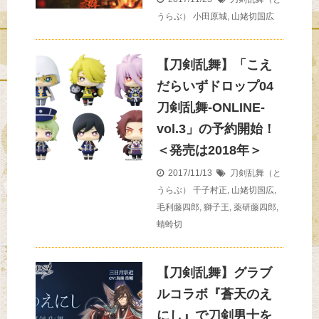
うらぶ）
小田原城
,
山姥切国広
【刀剣乱舞】「こえ
だらいずドロップ04
刀剣乱舞-ONLINE-
vol.3」の予約開始！
＜発売は2018年＞
2017/11/13
刀剣乱舞（と
うらぶ）
千子村正
,
山姥切国広
,
毛利藤四郎
,
獅子王
,
薬研藤四郎
,
蜻蛉切
【刀剣乱舞】グラブ
ルコラボ『蒼天のえ
にし』で刀剣男士を