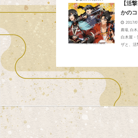
【活撃
かのコ
2017/0
農場
,
白木
白木屋・
ザと、活撃