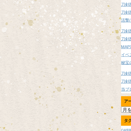
刀剣
刀剣
活撃
刀剣
刀剣
MA
イベ
秘宝
刀剣
刀剣
当ブ
ア
ア
ー
タ
カ
イ
OA情