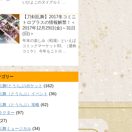
いひよこのヌイグルミ …
【刀剣乱舞】2017冬コミニ
トロプラスの情報解禁！＜
2017年12月29日(金)～31日
(日)＞
年末の楽しみ（戦場）といえば
コミックマーケット93。（通称
コミケ） 今年もニトロ …
テゴリー
乱舞(とうらぶ)ポケット
(162)
乱舞（とうらぶ）イベント
(36)
乱舞（とうらぶ）攻略
(62)
ラクター
(97)
(27)
乱舞ミュージカル
(34)