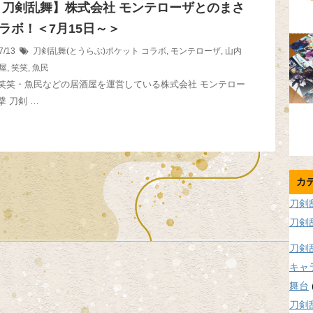
 刀剣乱舞】株式会社 モンテローザとのまさ
ラボ！＜7月15日～＞
7/13
刀剣乱舞(とうらぶ)ポケット
コラボ
,
モンテローザ
,
山内
屋
,
笑笑
,
魚民
笑笑・魚民などの居酒屋を運営している株式会社 モンテロー
 刀剣 …
カ
刀剣
刀剣
刀剣
キャ
舞台
刀剣