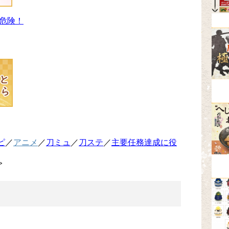
危険！
ピ
／
アニメ
／
刀ミュ
／
刀ステ
／
主要任務達成に役
>