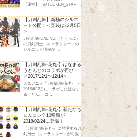
【運営】（@TOUKEN_STAF …
【刀剣乱舞】新極のシルエ
ット公開！＜実装は12月5日
＞
刀剣乱舞-ONLINE-（とうらぶ）
の刀剣男士（キャラクター）の
シルエット情報が …
【刀剣乱舞-花丸-】はなまる
うどんとのコラボが再び！
＜2017/12/1〜12/14＞
人気アニメ「刀剣乱舞-花丸-」と
2016年12月にコラボしたはなま
るうどん。 コ …
【刀剣乱舞-花丸-】新たなち
ゅんコレ全10種類が
2018/02/24に登場！
『刀剣乱舞-花丸-』に登場する刀
剣男士（キャラクター）が可愛