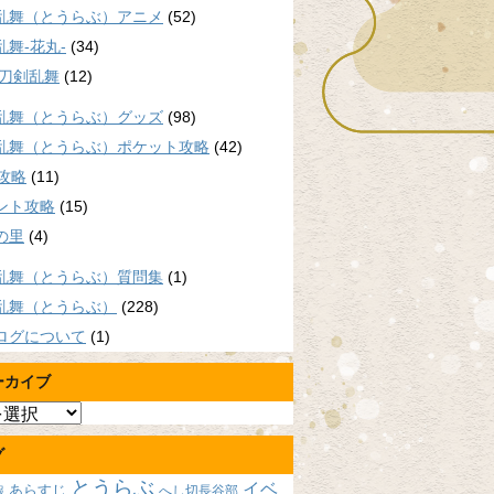
乱舞（とうらぶ）アニメ
(52)
乱舞-花丸-
(34)
/刀剣乱舞
(12)
乱舞（とうらぶ）グッズ
(98)
乱舞（とうらぶ）ポケット攻略
(42)
P攻略
(11)
ント攻略
(15)
の里
(4)
乱舞（とうらぶ）質問集
(1)
乱舞（とうらぶ）
(228)
ログについて
(1)
ーカイブ
グ
とうらぶ
イベ
あらすじ
へし切長谷部
報