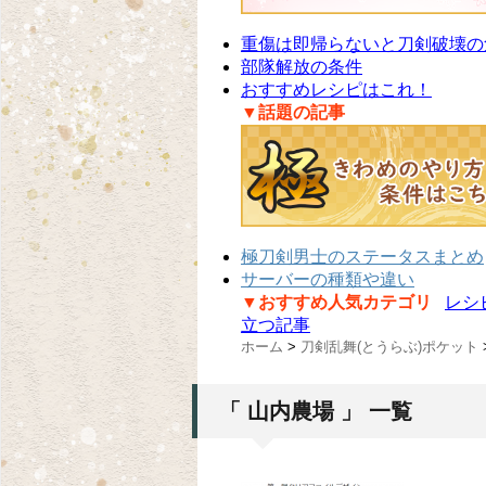
重傷は即帰らないと刀剣破壊の
部隊解放の条件
おすすめレシピはこれ！
▼話題の記事
極刀剣男士のステータスまとめ
サーバーの種類や違い
▼おすすめ人気カテゴリ
レシ
立つ記事
ホーム
>
刀剣乱舞(とうらぶ)ポケット
「 山内農場 」 一覧