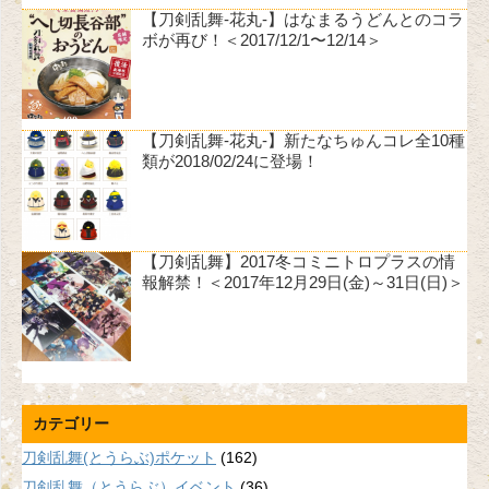
【刀剣乱舞-花丸-】はなまるうどんとのコラ
ボが再び！＜2017/12/1〜12/14＞
【刀剣乱舞-花丸-】新たなちゅんコレ全10種
類が2018/02/24に登場！
【刀剣乱舞】2017冬コミニトロプラスの情
報解禁！＜2017年12月29日(金)～31日(日)＞
カテゴリー
刀剣乱舞(とうらぶ)ポケット
(162)
刀剣乱舞（とうらぶ）イベント
(36)