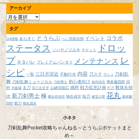
アーカイブ
ア
ー
タグ
カ
イ
とうらぶ
コラボ
イベント
あらすじ
へし切長谷部
OA情報
ブ
ドロッ
ステータス
ソハヤノツルキ
チケット
プ
レ
メンテナンス
ネタバレ
プレミアムバンダイ
シピ
内容
三日月宗近
刀ステ
刀剣乱
不動行光
一覧
刀ミュ
舞
初心者向け
刀剣乱舞ミュージカル
博多藤四郎
回
刀剣男士
加州清光
感想
戦力拡充計画
数珠丸恒
想
太刀
山姥切国広
大阪城
宗三左文字
打刀
花丸
新刀剣男士
極
次
短刀
物吉貞宗
燭台切光忠
秘宝の里
薬研藤
鍛刀
四郎
鶴丸国永
小ネタ
刀剣乱舞Pocket攻略ちゃんねる～とうらぶポケットまと
め～