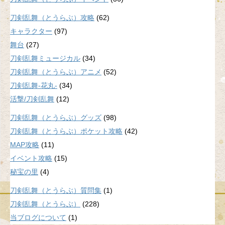
刀剣乱舞（とうらぶ）攻略
(62)
キャラクター
(97)
舞台
(27)
刀剣乱舞ミュージカル
(34)
刀剣乱舞（とうらぶ）アニメ
(52)
刀剣乱舞-花丸-
(34)
活撃/刀剣乱舞
(12)
刀剣乱舞（とうらぶ）グッズ
(98)
刀剣乱舞（とうらぶ）ポケット攻略
(42)
MAP攻略
(11)
イベント攻略
(15)
秘宝の里
(4)
刀剣乱舞（とうらぶ）質問集
(1)
刀剣乱舞（とうらぶ）
(228)
当ブログについて
(1)