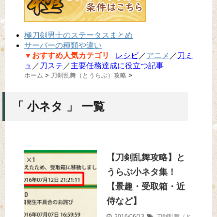
極刀剣男士のステータスまとめ
サーバーの種類や違い
▼おすすめ人気カテゴリ
レシピ
／
アニメ
／
刀ミ
ュ
／
刀ステ
／
主要任務達成に役立つ記事
ホーム
>
刀剣乱舞（とうらぶ）攻略
>
「 小ネタ 」 一覧
【刀剣乱舞攻略】と
うらぶ小ネタ集！
【景趣・受取箱・近
侍など】
2016/06/13
刀剣乱舞（と