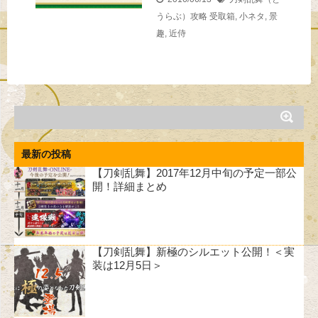
うらぶ）攻略
受取箱
,
小ネタ
,
景
趣
,
近侍
最新の投稿
【刀剣乱舞】2017年12月中旬の予定一部公
開！詳細まとめ
【刀剣乱舞】新極のシルエット公開！＜実
装は12月5日＞