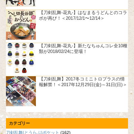
【刀剣乱舞-花丸-】はなまるうどんとのコラ
ボが再び！＜2017/12/1〜12/14＞
【刀剣乱舞-花丸-】新たなちゅんコレ全10種
類が2018/02/24に登場！
【刀剣乱舞】2017冬コミニトロプラスの情
報解禁！＜2017年12月29日(金)～31日(日)＞
カテゴリー
刀剣乱舞(とうらぶ)ポケット
(162)