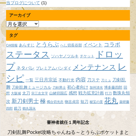
当ブログについて
(1)
アーカイブ
ア
ー
タグ
カ
イ
とうらぶ
コラボ
イベント
あらすじ
へし切長谷部
OA情報
ブ
ドロッ
ステータス
ソハヤノツルキ
チケット
プ
レ
メンテナンス
ネタバレ
プレミアムバンダイ
シピ
内容
三日月宗近
刀ステ
刀剣乱
不動行光
一覧
刀ミュ
舞
初心者向け
刀剣乱舞ミュージカル
博多藤四郎
回
刀剣男士
加州清光
感想
戦力拡充計画
数珠丸恒
想
太刀
山姥切国広
大阪城
宗三左文字
打刀
花丸
新刀剣男士
極
次
短刀
物吉貞宗
燭台切光忠
秘宝の里
薬研藤
鍛刀
四郎
鶴丸国永
審神者就任１周年記念
刀剣乱舞Pocket攻略ちゃんねる～とうらぶポケットまと