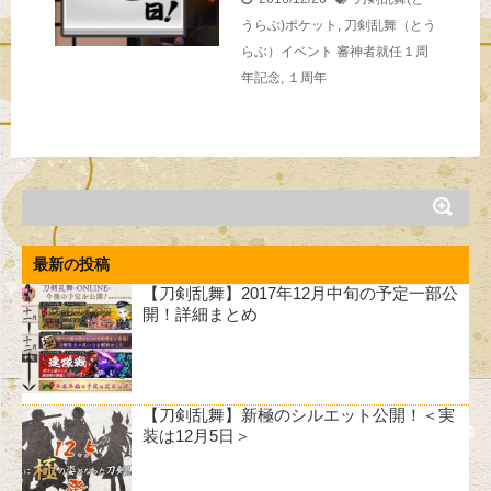
うらぶ)ポケット
,
刀剣乱舞（とう
らぶ）イベント
審神者就任１周
年記念
,
１周年
最新の投稿
【刀剣乱舞】2017年12月中旬の予定一部公
開！詳細まとめ
【刀剣乱舞】新極のシルエット公開！＜実
装は12月5日＞