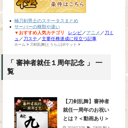
極刀剣男士のステータスまとめ
サーバーの種類や違い
▼おすすめ人気カテゴリ
レシピ
／
アニメ
／
刀ミ
ュ
／
刀ステ
／
主要任務達成に役立つ記事
ホーム
>
刀剣乱舞(とうらぶ)ポケット
>
「 審神者就任１周年記念 」 一
覧
【刀剣乱舞】審神者
就任一周年のお祝い
とは？＜動画あり＞
2016/12/26
刀剣乱舞(と