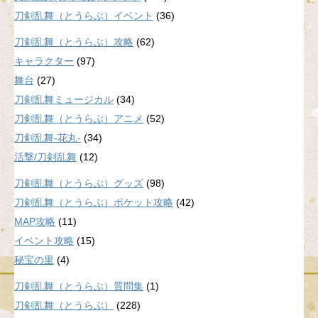
刀剣乱舞（とうらぶ）イベント
(36)
刀剣乱舞（とうらぶ）攻略
(62)
キャラクター
(97)
舞台
(27)
刀剣乱舞ミュージカル
(34)
刀剣乱舞（とうらぶ）アニメ
(52)
刀剣乱舞-花丸-
(34)
活撃/刀剣乱舞
(12)
刀剣乱舞（とうらぶ）グッズ
(98)
刀剣乱舞（とうらぶ）ポケット攻略
(42)
MAP攻略
(11)
イベント攻略
(15)
秘宝の里
(4)
刀剣乱舞（とうらぶ）質問集
(1)
刀剣乱舞（とうらぶ）
(228)