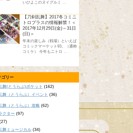
いひよこのヌイグルミ …
【刀剣乱舞】2017冬コミニ
トロプラスの情報解禁！＜
2017年12月29日(金)～31日
(日)＞
年末の楽しみ（戦場）といえば
コミックマーケット93。（通称
コミケ） 今年もニトロ …
テゴリー
乱舞(とうらぶ)ポケット
(162)
乱舞（とうらぶ）イベント
(36)
乱舞（とうらぶ）攻略
(62)
ラクター
(97)
(27)
乱舞ミュージカル
(34)