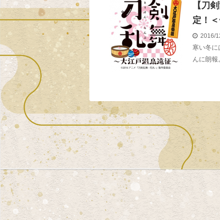
【刀剣
定！＜~
2016/1
寒い冬に
んに朗報。