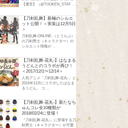
【運営】（@TOUKEN_STAF …
【刀剣乱舞】新極のシルエ
ット公開！＜実装は12月5日
＞
刀剣乱舞-ONLINE-（とうらぶ）
の刀剣男士（キャラクター）の
シルエット情報が …
【刀剣乱舞-花丸-】はなまる
うどんとのコラボが再び！
＜2017/12/1〜12/14＞
人気アニメ「刀剣乱舞-花丸-」と
2016年12月にコラボしたはなま
るうどん。 コ …
【刀剣乱舞-花丸-】新たなち
ゅんコレ全10種類が
2018/02/24に登場！
『刀剣乱舞-花丸-』に登場する刀
剣男士（キャラクター）が可愛