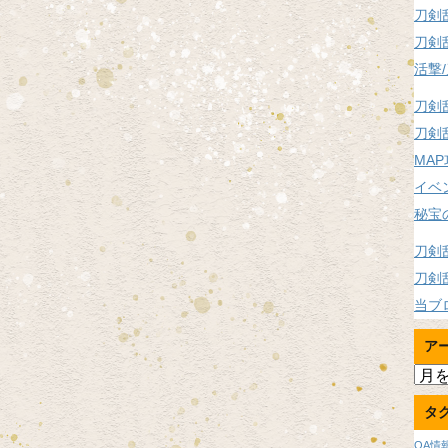
刀剣
刀剣
活撃
刀剣
刀剣
MA
イベ
秘宝
刀剣
刀剣
当ブ
ア
ア
ー
タ
カ
イ
OA情