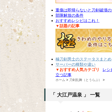
重傷は即帰らないと刀剣破壊の
部隊解放の条件
おすすめレシピはこれ！
▼話題の記事
極刀剣男士のステータスまとめ
サーバーの種類や違い
▼おすすめ人気カテゴリ
レシ
立つ記事
ホーム
>
刀剣乱舞（とうらぶ）
>
「 大江戸温泉 」 一覧