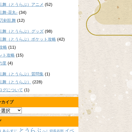
乱舞（とうらぶ）アニメ
(52)
乱舞-花丸-
(34)
/刀剣乱舞
(12)
乱舞（とうらぶ）グッズ
(98)
乱舞（とうらぶ）ポケット攻略
(42)
P攻略
(11)
ント攻略
(15)
の里
(4)
乱舞（とうらぶ）質問集
(1)
乱舞（とうらぶ）
(228)
ログについて
(1)
ーカイブ
グ
とうらぶ
イベ
あらすじ
へし切長谷部
報