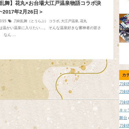
乱舞】花丸×お台場大江戸温泉物語コラボ決
2017年2月26日＞
2/15
刀剣乱舞（とうらぶ）
コラボ
,
大江戸温泉
,
花丸
は温かい温泉に入りたい…。 そんな温泉好きな審神者の皆さ
 なん …
カ
刀剣
刀剣
刀剣
キャ
舞台
刀剣