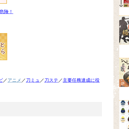
危険！
ピ
／
アニメ
／
刀ミュ
／
刀ステ
／
主要任務達成に役