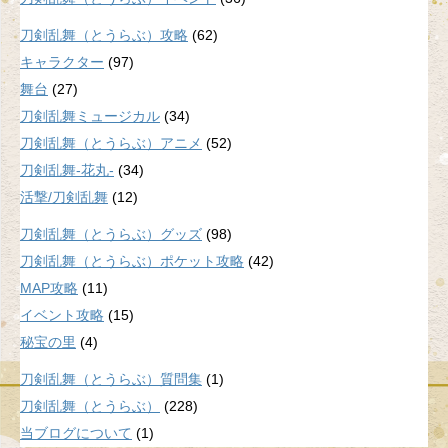
刀剣乱舞（とうらぶ）攻略
(62)
キャラクター
(97)
舞台
(27)
刀剣乱舞ミュージカル
(34)
刀剣乱舞（とうらぶ）アニメ
(52)
刀剣乱舞-花丸-
(34)
活撃/刀剣乱舞
(12)
刀剣乱舞（とうらぶ）グッズ
(98)
刀剣乱舞（とうらぶ）ポケット攻略
(42)
MAP攻略
(11)
イベント攻略
(15)
秘宝の里
(4)
刀剣乱舞（とうらぶ）質問集
(1)
刀剣乱舞（とうらぶ）
(228)
当ブログについて
(1)