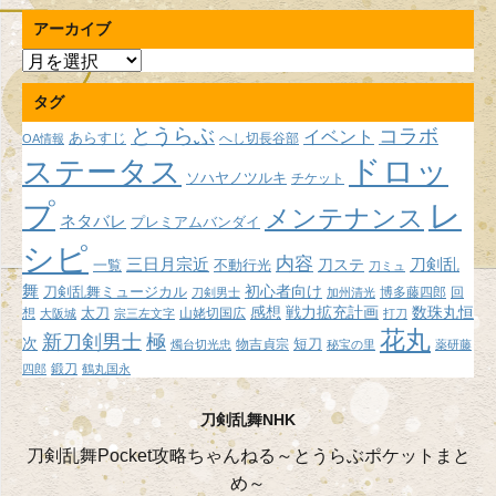
アーカイブ
ア
ー
タグ
カ
イ
とうらぶ
コラボ
イベント
あらすじ
へし切長谷部
OA情報
ブ
ドロッ
ステータス
ソハヤノツルキ
チケット
プ
レ
メンテナンス
ネタバレ
プレミアムバンダイ
シピ
内容
三日月宗近
刀ステ
刀剣乱
不動行光
一覧
刀ミュ
舞
初心者向け
刀剣乱舞ミュージカル
博多藤四郎
回
刀剣男士
加州清光
感想
戦力拡充計画
数珠丸恒
想
太刀
山姥切国広
大阪城
宗三左文字
打刀
花丸
新刀剣男士
極
次
短刀
物吉貞宗
燭台切光忠
秘宝の里
薬研藤
鍛刀
四郎
鶴丸国永
刀剣乱舞NHK
刀剣乱舞Pocket攻略ちゃんねる～とうらぶポケットまと
め～