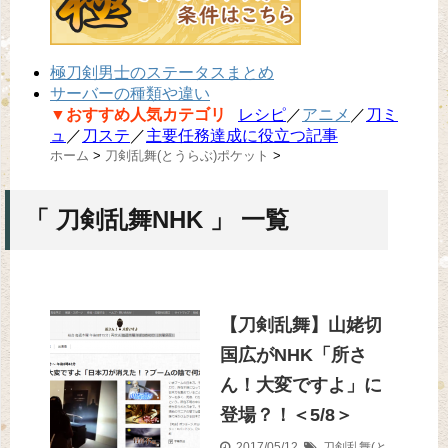
極刀剣男士のステータスまとめ
サーバーの種類や違い
▼おすすめ人気カテゴリ
レシピ
／
アニメ
／
刀ミ
ュ
／
刀ステ
／
主要任務達成に役立つ記事
ホーム
>
刀剣乱舞(とうらぶ)ポケット
>
「 刀剣乱舞NHK 」 一覧
【刀剣乱舞】山姥切
国広がNHK「所さ
ん！大変ですよ」に
登場？！＜5/8＞
2017/05/12
刀剣乱舞(と