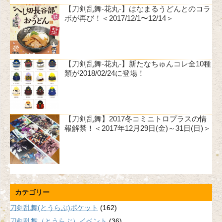
【刀剣乱舞-花丸-】はなまるうどんとのコラ
ボが再び！＜2017/12/1〜12/14＞
【刀剣乱舞-花丸-】新たなちゅんコレ全10種
類が2018/02/24に登場！
【刀剣乱舞】2017冬コミニトロプラスの情
報解禁！＜2017年12月29日(金)～31日(日)＞
カテゴリー
刀剣乱舞(とうらぶ)ポケット
(162)
刀剣乱舞（とうらぶ）イベント
(36)