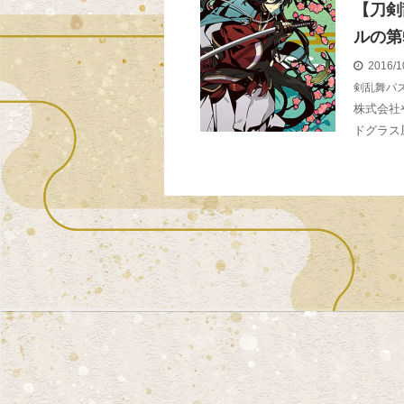
【刀剣
ルの第
2016/1
剣乱舞パ
株式会社
ドグラス