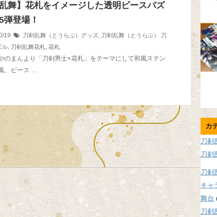
乱舞】花札をイメージした透明ピースパズ
5弾登場！
0/19
刀剣乱舞（とうらぶ）グッズ
,
刀剣乱舞（とうらぶ）
刀
ズル
,
刀剣乱舞花札
,
花札
やのまんより「刀剣男士×花札」をテーマにして和風ステン
風、ピース …
カ
刀剣
刀剣
刀剣
キャ
舞台
刀剣