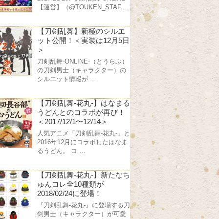
【運営】（@TOUKEN_STAF …
【刀剣乱舞】新極のシルエ
ット公開！＜実装は12月5日
＞
刀剣乱舞-ONLINE-（とうらぶ）
の刀剣男士（キャラクター）の
シルエット情報が …
【刀剣乱舞-花丸-】はなまる
うどんとのコラボが再び！
＜2017/12/1〜12/14＞
人気アニメ「刀剣乱舞-花丸-」と
2016年12月にコラボしたはなま
るうどん。 コ …
【刀剣乱舞-花丸-】新たなち
ゅんコレ全10種類が
2018/02/24に登場！
『刀剣乱舞-花丸-』に登場する刀
剣男士（キャラクター）が可愛