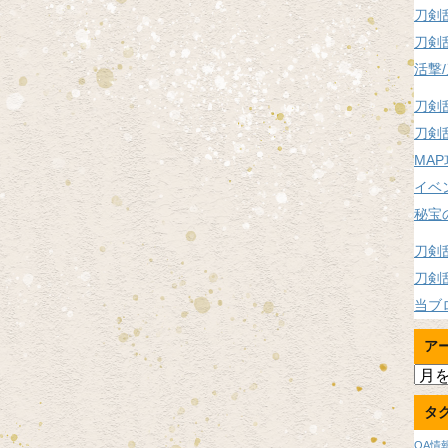
刀剣
刀剣
活撃
刀剣
刀剣
MA
イベ
秘宝
刀剣
刀剣
当ブ
ア
ア
ー
タ
カ
イ
OA情