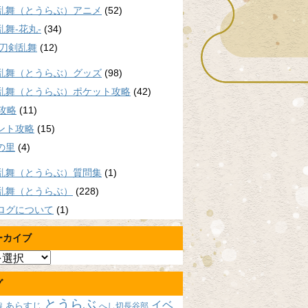
乱舞（とうらぶ）アニメ
(52)
乱舞-花丸-
(34)
/刀剣乱舞
(12)
乱舞（とうらぶ）グッズ
(98)
乱舞（とうらぶ）ポケット攻略
(42)
P攻略
(11)
ント攻略
(15)
の里
(4)
乱舞（とうらぶ）質問集
(1)
乱舞（とうらぶ）
(228)
ログについて
(1)
ーカイブ
グ
とうらぶ
イベ
あらすじ
へし切長谷部
報