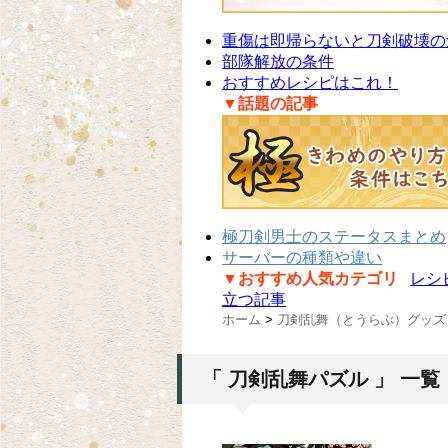
重傷は即帰らないと刀剣破壊の
部隊解放の条件
おすすめレシピはこれ！
▼話題の記事
極刀剣男士のステータスまとめ
サーバーの種類や違い
▼おすすめ人気カテゴリ
レシ
立つ記事
ホーム
>
刀剣乱舞（とうらぶ）グッズ
「 刀剣乱舞パズル 」 一覧