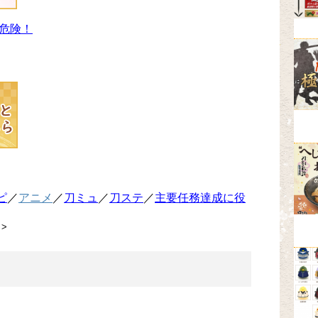
危険！
ピ
／
アニメ
／
刀ミュ
／
刀ステ
／
主要任務達成に役
>