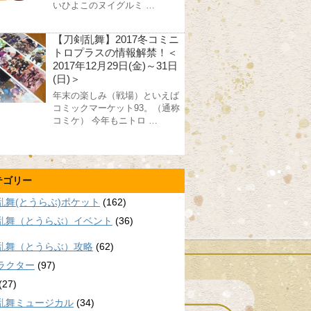
いひよこのヌイグルミ …
【刀剣乱舞】2017冬コミニ
トロプラスの情報解禁！＜
2017年12月29日(金)～31日
(日)＞
年末の楽しみ（戦場）といえば
コミックマーケット93。（通称
コミケ） 今年もニトロ …
テゴリー
乱舞(とうらぶ)ポケット
(162)
乱舞（とうらぶ）イベント
(36)
乱舞（とうらぶ）攻略
(62)
ラクター
(97)
(27)
乱舞ミュージカル
(34)