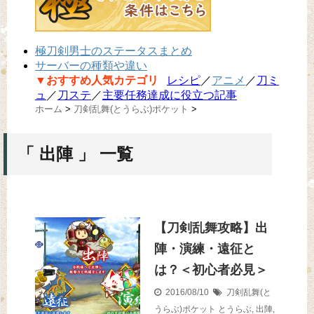
極刀剣男士のステータスまとめ
サーバーの種類や違い
▼おすすめ人気カテゴリ
レシピ
／
アニメ
／
刀ミ
ュ
／
刀ステ
／
主要任務達成に役立つ記事
ホーム
>
刀剣乱舞(とうらぶ)ポケット
>
「 出陣 」 一覧
【刀剣乱舞攻略】出
陣・演練・遠征と
は？＜初心者必見＞
2016/08/10
刀剣乱舞(と
うらぶ)ポケット
とうらぶ
,
出陣
,