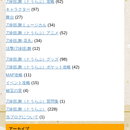
刀剣乱舞（とうらぶ）攻略
(62)
キャラクター
(97)
舞台
(27)
刀剣乱舞ミュージカル
(34)
刀剣乱舞（とうらぶ）アニメ
(52)
刀剣乱舞-花丸-
(34)
活撃/刀剣乱舞
(12)
刀剣乱舞（とうらぶ）グッズ
(98)
刀剣乱舞（とうらぶ）ポケット攻略
(42)
MAP攻略
(11)
イベント攻略
(15)
秘宝の里
(4)
刀剣乱舞（とうらぶ）質問集
(1)
刀剣乱舞（とうらぶ）
(228)
当ブログについて
(1)
アーカイブ