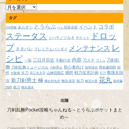
ア
ー
タグ
カ
イ
とうらぶ
コラボ
イベント
あらすじ
へし切長谷部
OA情報
ブ
ドロッ
ステータス
ソハヤノツルキ
チケット
プ
レ
メンテナンス
ネタバレ
プレミアムバンダイ
シピ
内容
三日月宗近
刀ステ
刀剣乱
不動行光
一覧
刀ミュ
舞
初心者向け
刀剣乱舞ミュージカル
博多藤四郎
回
刀剣男士
加州清光
感想
戦力拡充計画
数珠丸恒
想
太刀
山姥切国広
大阪城
宗三左文字
打刀
花丸
新刀剣男士
極
次
短刀
物吉貞宗
燭台切光忠
秘宝の里
薬研藤
鍛刀
四郎
鶴丸国永
出陣
刀剣乱舞Pocket攻略ちゃんねる～とうらぶポケットまと
め～
Copyright© 刀剣乱舞Pocket攻略ちゃんねる～とうらぶポケットまとめ～ ,