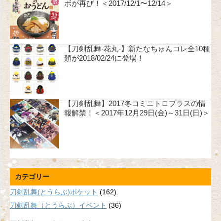
ボが再び！＜2017/12/1〜12/14＞
【刀剣乱舞-花丸-】新たなちゅんコレ全10種
類が2018/02/24に登場！
【刀剣乱舞】2017冬コミニトロプラスの情
報解禁！＜2017年12月29日(金)～31日(日)＞
カテゴリー
刀剣乱舞(とうらぶ)ポケット
(162)
刀剣乱舞（とうらぶ）イベント
(36)