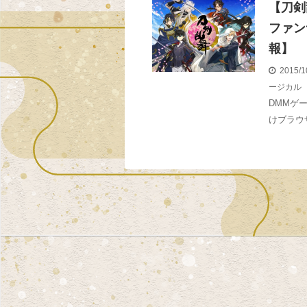
【刀剣
ファン
報】
2015/1
ージカル
DMMゲ
けブラウ