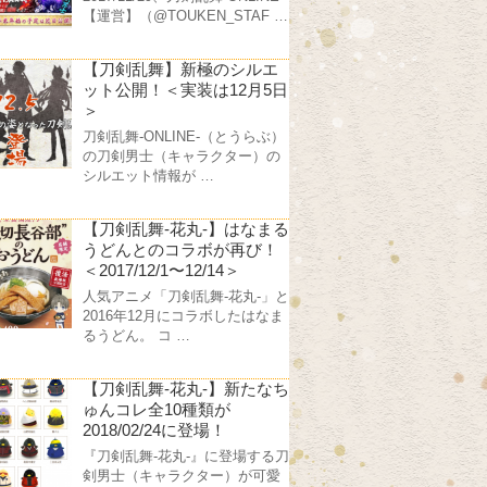
【運営】（@TOUKEN_STAF …
【刀剣乱舞】新極のシルエ
ット公開！＜実装は12月5日
＞
刀剣乱舞-ONLINE-（とうらぶ）
の刀剣男士（キャラクター）の
シルエット情報が …
【刀剣乱舞-花丸-】はなまる
うどんとのコラボが再び！
＜2017/12/1〜12/14＞
人気アニメ「刀剣乱舞-花丸-」と
2016年12月にコラボしたはなま
るうどん。 コ …
【刀剣乱舞-花丸-】新たなち
ゅんコレ全10種類が
2018/02/24に登場！
『刀剣乱舞-花丸-』に登場する刀
剣男士（キャラクター）が可愛