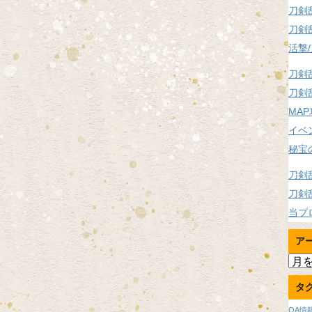
刀剣
刀剣
活撃
刀剣
刀剣
MA
イベ
秘宝
刀剣
刀剣
当ブ
ア
ア
ー
タ
カ
イ
OA情