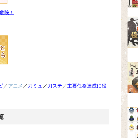
危険！
ピ
／
アニメ
／
刀ミュ
／
刀ステ
／
主要任務達成に役
覧