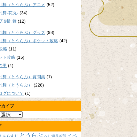
乱舞（とうらぶ）アニメ
(52)
乱舞-花丸-
(34)
/刀剣乱舞
(12)
乱舞（とうらぶ）グッズ
(98)
乱舞（とうらぶ）ポケット攻略
(42)
P攻略
(11)
ント攻略
(15)
の里
(4)
乱舞（とうらぶ）質問集
(1)
乱舞（とうらぶ）
(228)
ログについて
(1)
ーカイブ
グ
とうらぶ
イベ
あらすじ
へし切長谷部
報