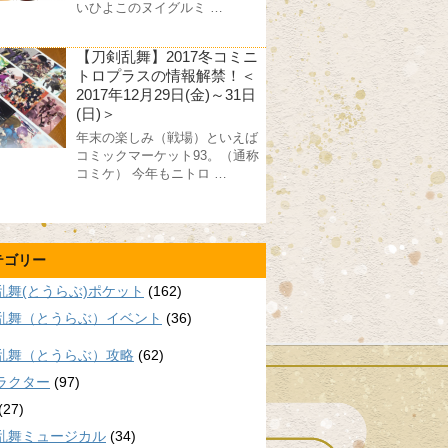
いひよこのヌイグルミ …
【刀剣乱舞】2017冬コミニ
トロプラスの情報解禁！＜
2017年12月29日(金)～31日
(日)＞
年末の楽しみ（戦場）といえば
コミックマーケット93。（通称
コミケ） 今年もニトロ …
テゴリー
乱舞(とうらぶ)ポケット
(162)
乱舞（とうらぶ）イベント
(36)
乱舞（とうらぶ）攻略
(62)
ラクター
(97)
(27)
乱舞ミュージカル
(34)