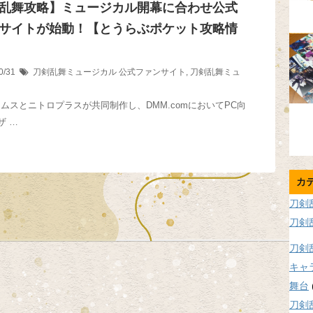
乱舞攻略】ミュージカル開幕に合わせ公式
サイトが始動！【とうらぶポケット攻略情
0/31
刀剣乱舞ミュージカル
公式ファンサイト
,
刀剣乱舞ミュ
ームスとニトロプラスが共同制作し、DMM.comにおいてPC向
ザ …
カ
刀剣
刀剣
刀剣
キャ
舞台
刀剣