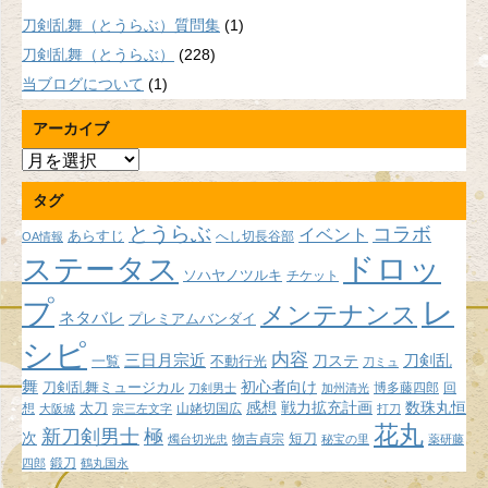
刀剣乱舞（とうらぶ）質問集
(1)
刀剣乱舞（とうらぶ）
(228)
当ブログについて
(1)
アーカイブ
ア
ー
タグ
カ
イ
とうらぶ
コラボ
イベント
あらすじ
へし切長谷部
OA情報
ブ
ドロッ
ステータス
ソハヤノツルキ
チケット
プ
レ
メンテナンス
ネタバレ
プレミアムバンダイ
シピ
内容
三日月宗近
刀ステ
刀剣乱
不動行光
一覧
刀ミュ
舞
初心者向け
刀剣乱舞ミュージカル
博多藤四郎
回
刀剣男士
加州清光
感想
戦力拡充計画
数珠丸恒
想
太刀
山姥切国広
大阪城
宗三左文字
打刀
花丸
新刀剣男士
極
次
短刀
物吉貞宗
燭台切光忠
秘宝の里
薬研藤
鍛刀
四郎
鶴丸国永