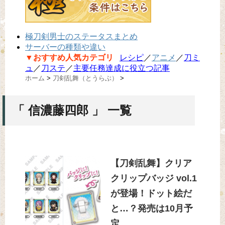
極刀剣男士のステータスまとめ
サーバーの種類や違い
▼おすすめ人気カテゴリ
レシピ
／
アニメ
／
刀ミ
ュ
／
刀ステ
／
主要任務達成に役立つ記事
ホーム
>
刀剣乱舞（とうらぶ）
>
「 信濃藤四郎 」 一覧
【刀剣乱舞】クリア
クリップバッジ vol.1
が登場！ドット絵だ
と…？発売は10月予
定