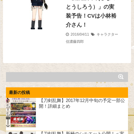
とうしろう）」の実
装予告！CVは小林裕
介さん！
2016/04/11
キャラクター
信濃藤四郎
最新の投稿
【刀剣乱舞】2017年12月中旬の予定一部公
開！詳細まとめ
【刀剣乱舞】新極のシルエット公開！＜実