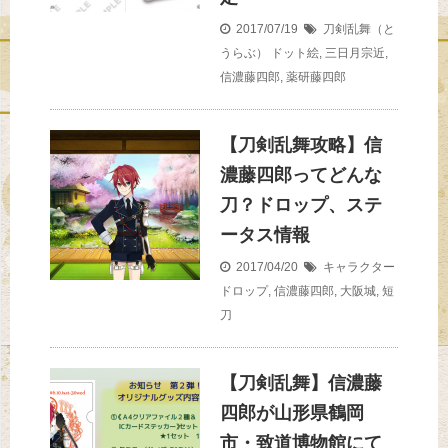
2017/07/19
刀剣乱舞（と
うらぶ）
ドット絵
,
三日月宗近
,
信濃藤四郎
,
薬研藤四郎
【刀剣乱舞攻略】信
濃藤四郎ってどんな
刀？ドロップ、ステ
ータス情報
2017/04/20
キャラクター
ドロップ
,
信濃藤四郎
,
大阪城
,
短
刀
【刀剣乱舞】信濃藤
四郎が山形県鶴岡
市・致道博物館にて