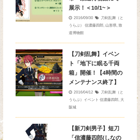
展示！＜10/1~＞
2016/09/30
刀剣乱舞（と
うらぶ）
信濃藤四郎
,
山形県
,
致
道博物館
【刀剣乱舞】イベン
ト「地下に眠る千両
箱」開催！【4時間の
メンテナンス終了】
2016/04/12
刀剣乱舞（と
うらぶ）イベント
信濃藤四郎
,
大
阪城
【新刀剣男子】短刀
「信濃藤四郎(しなの