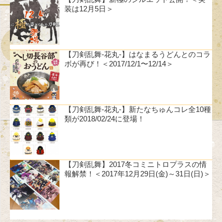
装は12月5日＞
【刀剣乱舞-花丸-】はなまるうどんとのコラ
ボが再び！＜2017/12/1〜12/14＞
【刀剣乱舞-花丸-】新たなちゅんコレ全10種
類が2018/02/24に登場！
【刀剣乱舞】2017冬コミニトロプラスの情
報解禁！＜2017年12月29日(金)～31日(日)＞