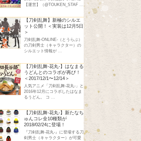
【運営】（@TOUKEN_STAF …
【刀剣乱舞】新極のシルエ
ット公開！＜実装は12月5日
＞
刀剣乱舞-ONLINE-（とうらぶ）
の刀剣男士（キャラクター）の
シルエット情報が …
【刀剣乱舞-花丸-】はなまる
うどんとのコラボが再び！
＜2017/12/1〜12/14＞
人気アニメ「刀剣乱舞-花丸-」と
2016年12月にコラボしたはなま
るうどん。 コ …
【刀剣乱舞-花丸-】新たなち
ゅんコレ全10種類が
2018/02/24に登場！
『刀剣乱舞-花丸-』に登場する刀
剣男士（キャラクター）が可愛