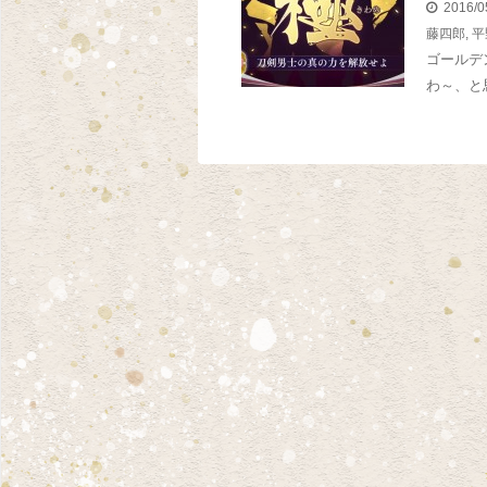
2016/0
藤四郎
,
平
ゴールデ
わ～、と