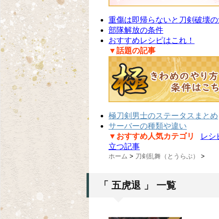
重傷は即帰らないと刀剣破壊の
部隊解放の条件
おすすめレシピはこれ！
▼話題の記事
極刀剣男士のステータスまとめ
サーバーの種類や違い
▼おすすめ人気カテゴリ
レシ
立つ記事
ホーム
>
刀剣乱舞（とうらぶ）
>
「 五虎退 」 一覧