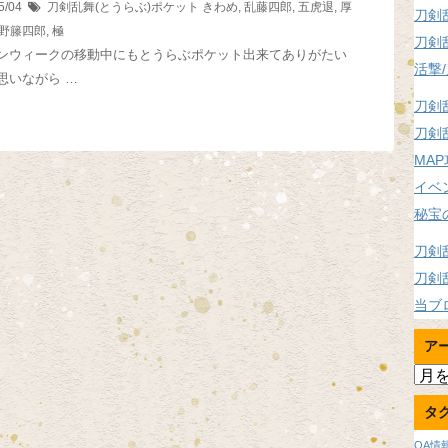
5/04
刀剣乱舞(とうらぶ)ポケット
きわめ
,
乱藤四郎
,
五虎退
,
厚
刀剣
野籐四郎
,
極
刀剣
ンウィークの移動中にもとうらぶポケット出来てありがたい
活撃
思いながら …
刀剣
刀剣
MA
イベ
秘宝
刀剣
刀剣
当ブ
ア
ア
ー
タ
カ
イ
OA情