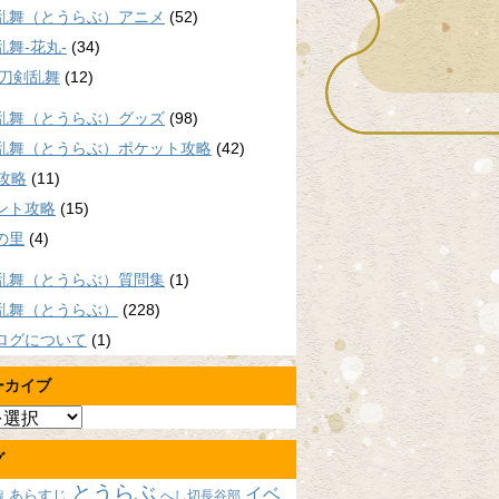
乱舞（とうらぶ）アニメ
(52)
乱舞-花丸-
(34)
/刀剣乱舞
(12)
乱舞（とうらぶ）グッズ
(98)
乱舞（とうらぶ）ポケット攻略
(42)
P攻略
(11)
ント攻略
(15)
の里
(4)
乱舞（とうらぶ）質問集
(1)
乱舞（とうらぶ）
(228)
ログについて
(1)
ーカイブ
グ
とうらぶ
イベ
あらすじ
へし切長谷部
報