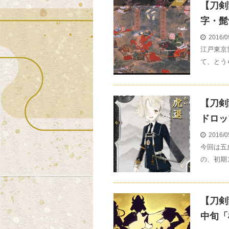
【刀剣
字・髭
2016/0
江戸東京
て、とう
【刀剣
ドロッ
2016/0
今回は五
の、初期
【刀剣
中旬「