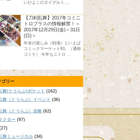
いひよこのヌイグルミ …
【刀剣乱舞】2017冬コミニ
トロプラスの情報解禁！＜
2017年12月29日(金)～31日
(日)＞
年末の楽しみ（戦場）といえば
コミックマーケット93。（通称
コミケ） 今年もニトロ …
テゴリー
乱舞(とうらぶ)ポケット
(162)
乱舞（とうらぶ）イベント
(36)
乱舞（とうらぶ）攻略
(62)
ラクター
(97)
(27)
乱舞ミュージカル
(34)