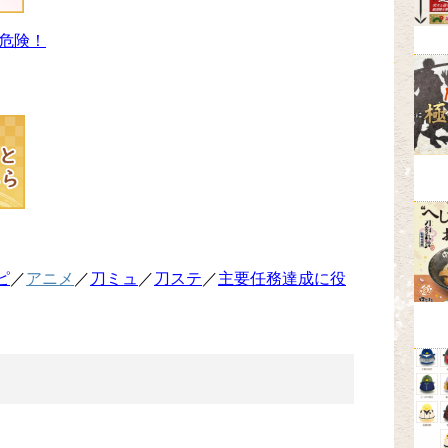
危険！
ピ
／
アニメ
／
刀ミュ
／
刀ステ
／
主要任務達成に役