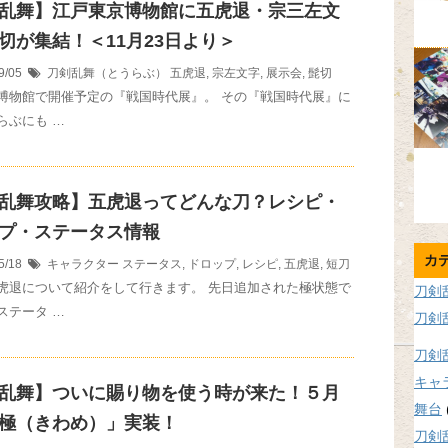
乱舞】江戸東京博物館に五虎退・宗三左文
切が集結！＜11月23日より＞
9/05
刀剣乱舞（とうらぶ）
五虎退
,
宗左文字
,
展示会
,
髭切
博物館で開催予定の『戦国時代展』。 その『戦国時代展』に
らぶにも …
乱舞攻略】五虎退ってどんな刀？レシピ・
プ・ステータス情報
カ
5/18
キャラクター
ステータス
,
ドロップ
,
レシピ
,
五虎退
,
短刀
虎退について紹介をして行きます。 先日追加された極状態で
刀剣
ステータ …
刀剣
刀剣
キャ
乱舞】ついに賜り物を使う時が来た！５月
舞台
極（きわめ）」実装！
刀剣