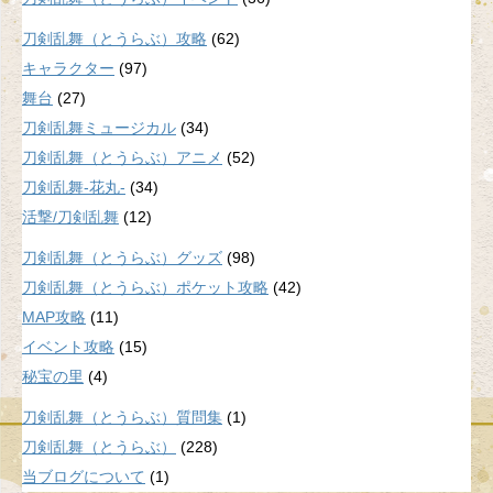
刀剣乱舞（とうらぶ）攻略
(62)
キャラクター
(97)
舞台
(27)
刀剣乱舞ミュージカル
(34)
刀剣乱舞（とうらぶ）アニメ
(52)
刀剣乱舞-花丸-
(34)
活撃/刀剣乱舞
(12)
刀剣乱舞（とうらぶ）グッズ
(98)
刀剣乱舞（とうらぶ）ポケット攻略
(42)
MAP攻略
(11)
イベント攻略
(15)
秘宝の里
(4)
刀剣乱舞（とうらぶ）質問集
(1)
刀剣乱舞（とうらぶ）
(228)
当ブログについて
(1)