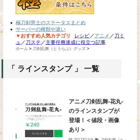
極刀剣男士のステータスまとめ
サーバーの種類や違い
▼おすすめ人気カテゴリ
レシピ
／
アニメ
／
刀ミ
ュ
／
刀ステ
／
主要任務達成に役立つ記事
ホーム
>
刀剣乱舞（とうらぶ）グッズ
>
「 ラインスタンプ 」 一覧
アニメ刀剣乱舞-花丸-
のラインスタンプが
登場！＜値段・画像
あり＞
2017/01/19
刀剣乱舞（と