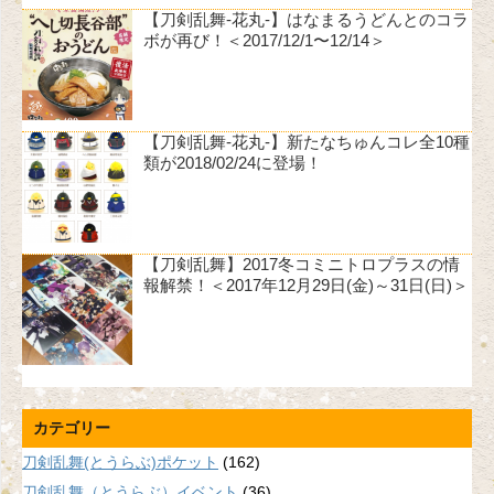
【刀剣乱舞-花丸-】はなまるうどんとのコラ
ボが再び！＜2017/12/1〜12/14＞
【刀剣乱舞-花丸-】新たなちゅんコレ全10種
類が2018/02/24に登場！
【刀剣乱舞】2017冬コミニトロプラスの情
報解禁！＜2017年12月29日(金)～31日(日)＞
カテゴリー
刀剣乱舞(とうらぶ)ポケット
(162)
刀剣乱舞（とうらぶ）イベント
(36)