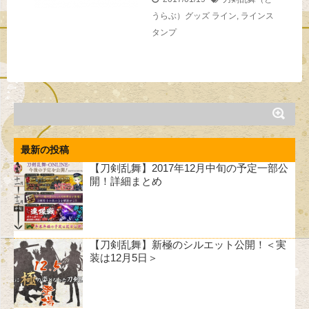
うらぶ）グッズ
ライン
,
ラインス
タンプ
最新の投稿
【刀剣乱舞】2017年12月中旬の予定一部公
開！詳細まとめ
【刀剣乱舞】新極のシルエット公開！＜実
装は12月5日＞