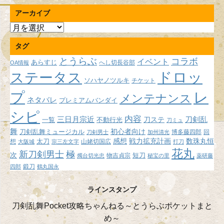
アーカイブ
ア
ー
タグ
カ
イ
とうらぶ
コラボ
イベント
あらすじ
へし切長谷部
OA情報
ブ
ドロッ
ステータス
ソハヤノツルキ
チケット
プ
レ
メンテナンス
ネタバレ
プレミアムバンダイ
シピ
内容
三日月宗近
刀ステ
刀剣乱
不動行光
一覧
刀ミュ
舞
初心者向け
刀剣乱舞ミュージカル
博多藤四郎
回
刀剣男士
加州清光
感想
戦力拡充計画
数珠丸恒
想
太刀
山姥切国広
大阪城
宗三左文字
打刀
花丸
新刀剣男士
極
次
短刀
物吉貞宗
燭台切光忠
秘宝の里
薬研藤
鍛刀
四郎
鶴丸国永
ラインスタンプ
刀剣乱舞Pocket攻略ちゃんねる～とうらぶポケットまと
め～