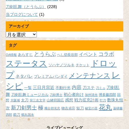
刀剣乱舞（とうらぶ）
(228)
当ブログについて
(1)
アーカイブ
ア
ー
タグ
カ
イ
とうらぶ
コラボ
イベント
あらすじ
へし切長谷部
OA情報
ブ
ドロッ
ステータス
ソハヤノツルキ
チケット
プ
レ
メンテナンス
ネタバレ
プレミアムバンダイ
シピ
内容
三日月宗近
刀ステ
刀剣乱
不動行光
一覧
刀ミュ
舞
初心者向け
刀剣乱舞ミュージカル
博多藤四郎
回
刀剣男士
加州清光
感想
戦力拡充計画
数珠丸恒
想
太刀
山姥切国広
大阪城
宗三左文字
打刀
花丸
新刀剣男士
極
次
短刀
物吉貞宗
燭台切光忠
秘宝の里
薬研藤
鍛刀
四郎
鶴丸国永
ライブビューイング