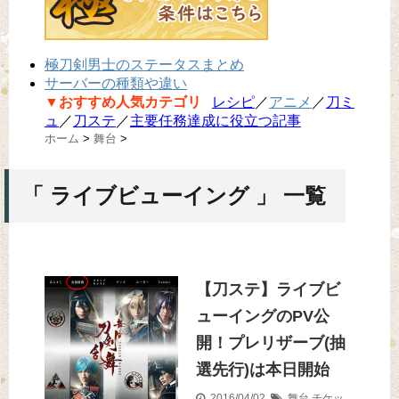
極刀剣男士のステータスまとめ
サーバーの種類や違い
▼おすすめ人気カテゴリ
レシピ
／
アニメ
／
刀ミ
ュ
／
刀ステ
／
主要任務達成に役立つ記事
ホーム
>
舞台
>
「 ライブビューイング 」 一覧
【刀ステ】ライブビ
ューイングのPV公
開！プレリザーブ(抽
選先行)は本日開始
2016/04/02
舞台
チケッ