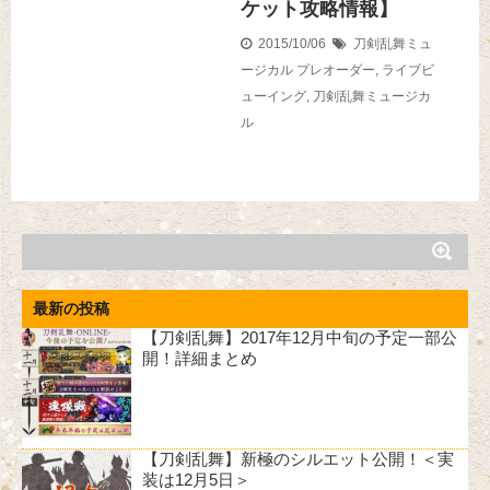
ケット攻略情報】
2015/10/06
刀剣乱舞ミュ
ージカル
プレオーダー
,
ライブビ
ューイング
,
刀剣乱舞ミュージカ
ル
最新の投稿
【刀剣乱舞】2017年12月中旬の予定一部公
開！詳細まとめ
【刀剣乱舞】新極のシルエット公開！＜実
装は12月5日＞