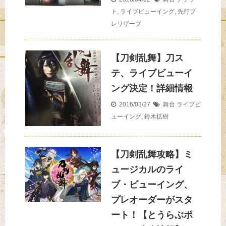
ト
,
ライブビューイング
,
先行プ
レリザーブ
【刀剣乱舞】刀ス
テ、ライブビューイ
ング決定！詳細情報
2016/03/27
舞台
ライブビ
ューイング
,
鈴木拡樹
【刀剣乱舞攻略】ミ
ュージカルのライ
ブ・ビューイング、
プレオーダーがスタ
ート！【とうらぶポ