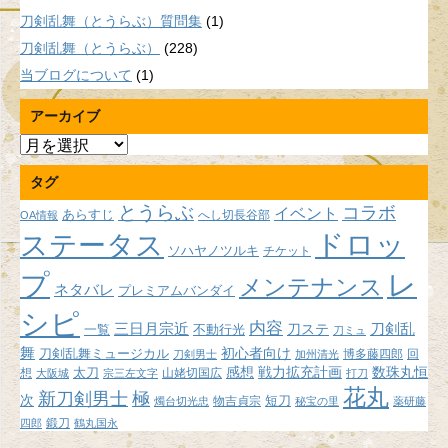
刀剣乱舞（とうらぶ）質問集
(1)
刀剣乱舞（とうらぶ）
(228)
当ブログについて
(1)
アーカイブ
ア
ー
タグ
カ
イ
とうらぶ
コラボ
イベント
あらすじ
へし切長谷部
OA情報
ブ
ドロッ
ステータス
ソハヤノツルキ
チケット
プ
レ
メンテナンス
ネタバレ
プレミアムバンダイ
シピ
内容
三日月宗近
刀ステ
刀剣乱
不動行光
一覧
刀ミュ
舞
初心者向け
刀剣乱舞ミュージカル
博多藤四郎
回
刀剣男士
加州清光
感想
戦力拡充計画
数珠丸恒
想
太刀
山姥切国広
大阪城
宗三左文字
打刀
花丸
新刀剣男士
極
次
短刀
物吉貞宗
燭台切光忠
秘宝の里
薬研藤
鍛刀
四郎
鶴丸国永