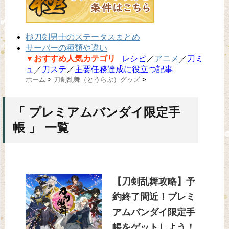
極刀剣男士のステータスまとめ
サーバーの種類や違い
▼おすすめ人気カテゴリ
レシピ
／
アニメ
／
刀ミ
ュ
／
刀ステ
／
主要任務達成に役立つ記事
ホーム
>
刀剣乱舞（とうらぶ）グッズ
>
「 プレミアムバンダイ限定手
帳 」 一覧
【刀剣乱舞攻略】予
約終了間近！プレミ
アムバンダイ限定手
帳をゲットしよう！