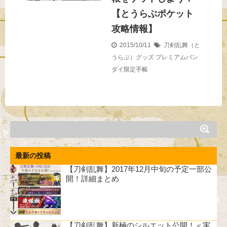
【とうらぶポケット
攻略情報】
2015/10/11
刀剣乱舞（と
うらぶ）グッズ
プレミアムバン
ダイ限定手帳
最新の投稿
【刀剣乱舞】2017年12月中旬の予定一部公
開！詳細まとめ
【刀剣乱舞】新極のシルエット公開！＜実