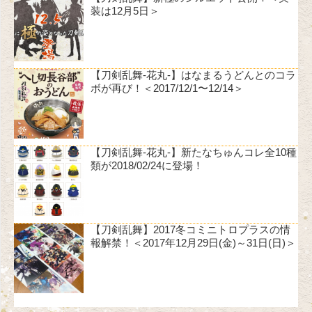
装は12月5日＞
【刀剣乱舞-花丸-】はなまるうどんとのコラ
ボが再び！＜2017/12/1〜12/14＞
【刀剣乱舞-花丸-】新たなちゅんコレ全10種
類が2018/02/24に登場！
【刀剣乱舞】2017冬コミニトロプラスの情
報解禁！＜2017年12月29日(金)～31日(日)＞